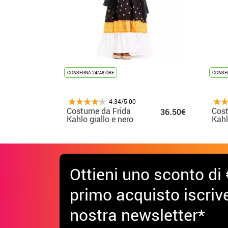
CONSEGNA 24/48 ORE
CONSEG
4.34/5.00
Costume da Frida
Cost
36.50€
Kahlo giallo e nero
Kahl
per bambina
per 
Ottieni uno sconto di 
primo acquisto iscrive
nostra newsletter*