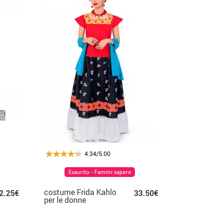
4.34/5.00
Esaurito - Fammi sapere
costume Frida Kahlo
2.25€
33.50€
per le donne