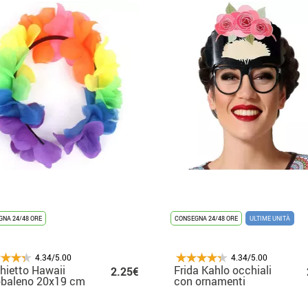
NA 24/48 ORE
CONSEGNA 24/48 ORE
ULTIME UNITÀ
4.34/5.00
4.34/5.00
hietto Hawaii
Frida Kahlo occhiali
2.25€
obaleno 20x19 cm
con ornamenti