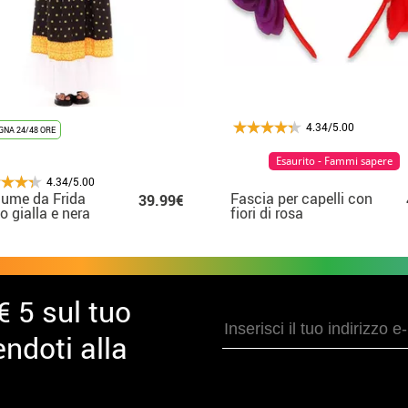
4.34/5.00
NA 24/48 ORE
Esaurito - Fammi sapere
4.34/5.00
ume da Frida
Fascia per capelli con
39.99€
o gialla e nera
fiori di rosa
donna
arcobaleno
€ 5 sul tuo
ndoti alla