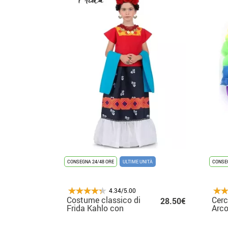
CONSEGNA 24/48 ORE
ULTIME UNITÀ
CONSEG
4.34/5.00
Costume classico di
Cerc
28.50€
Frida Kahlo con
Arc
copricapo per
bambina e bambina