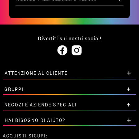
Divertiti sui nostri social!
ATTENZIONE AL CLIENTE
• Su di noi
GRUPPI
• Condizioni di vendita
• Avviso legale
privacy
Sconti speciali per gruppi.
NEGOZI E AZIENDE SPECIALI
• Attenzione al cliente
Contattaci qui
• Utilizzo dei cookies
Sconti speciali per gruppi.
HAI BISOGNO DI AIUTO?
•
Impostazioni dei cookie
Contattaci qui
Non ho ancora fatto l'ordine
ACQUISTI SICURI: