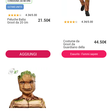
CONSEGNA 24/48 ORE
ULTIME UNITÀ
4.34/5.00
Peluche Baby
21.50€
4.34/5.00
Groot da 20 cm
Costume da
44.50€
Groot da
Guardiano della
Galassia deluxe
per ragazzi
AGGIUNGI
Esaurito - Fammi sapere