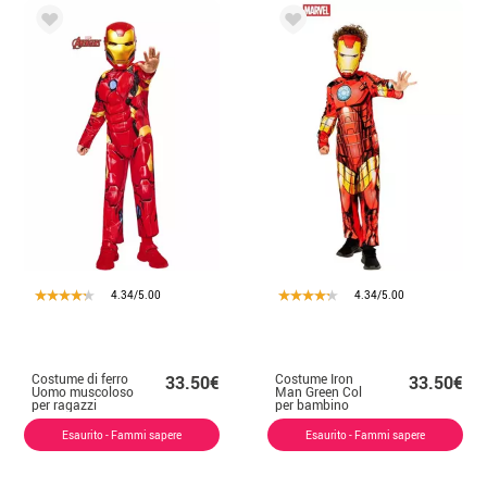
4.34/5.00
4.34/5.00
Costume di ferro
Costume Iron
33.50€
33.50€
Uomo muscoloso
Man Green Col
per ragazzi
per bambino
Esaurito - Fammi sapere
Esaurito - Fammi sapere