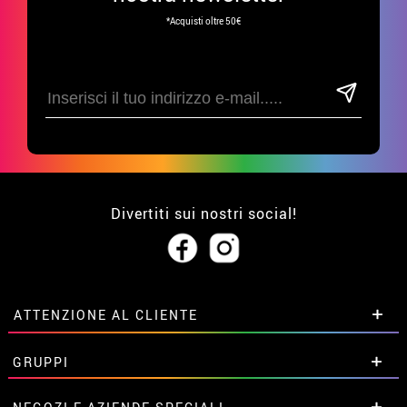
*Acquisti oltre 50€
Divertiti sui nostri social!
ATTENZIONE AL CLIENTE
• Su di noi
GRUPPI
• Condizioni di vendita
• Avviso legale
privacy
Sconti speciali per gruppi.