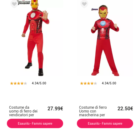
4.34/5.00
4.34/5.00
Costume da
Costume di ferro
27.99€
22.50€
uomo di ferro dei
Uomo con
vendicatori per
mascherina per
gli uomini
bambino
Esaurito - Fammi sapere
Esaurito - Fammi sapere