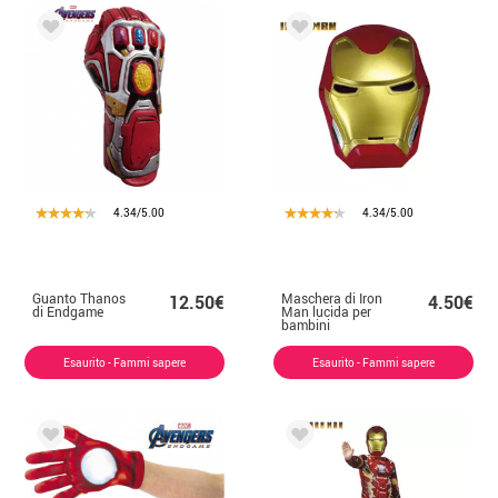
4.34/5.00
4.34/5.00
Guanto Thanos
Maschera di Iron
12.50€
4.50€
di Endgame
Man lucida per
bambini
Esaurito - Fammi sapere
Esaurito - Fammi sapere