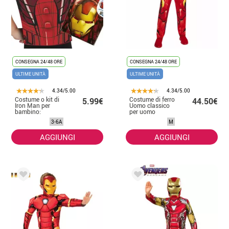
CONSEGNA 24/48 ORE
CONSEGNA 24/48 ORE
ULTIME UNITÀ
ULTIME UNITÀ
4.34/5.00
4.34/5.00
Costume o kit di
Costume di ferro
5.99€
44.50€
Iron Man per
Uomo classico
bambino:
per uomo
maschera e
3-6A
M
camicia
AGGIUNGI
AGGIUNGI