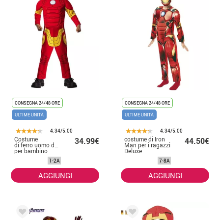
CONSEGNA 24/48 ORE
CONSEGNA 24/48 ORE
ULTIME UNITÀ
ULTIME UNITÀ
4.34/5.00
4.34/5.00
Costume
costume di Iron
34.99€
44.50€
di ferro uomo deluxe
Man per i ragazzi
per bambino
Deluxe
1-2A
7-8A
AGGIUNGI
AGGIUNGI