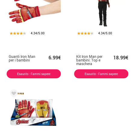
4.34/5.00
4.34/5.00
Guanti Iron Man
Kit Iron Man per
6.99€
18.99€
per i bambini
bambini: Top e
maschera
Esaurito - Fammi sapere
Esaurito - Fammi sapere