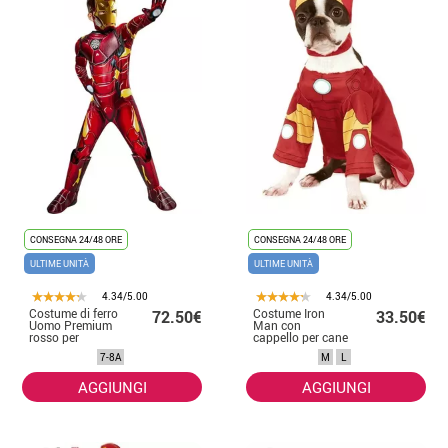
CONSEGNA 24/48 ORE
CONSEGNA 24/48 ORE
ULTIME UNITÀ
ULTIME UNITÀ
4.34/5.00
4.34/5.00
Costume di ferro
Costume Iron
72.50€
33.50€
Uomo Premium
Man con
rosso per
cappello per cane
ragazzo
7-8A
M
L
AGGIUNGI
AGGIUNGI