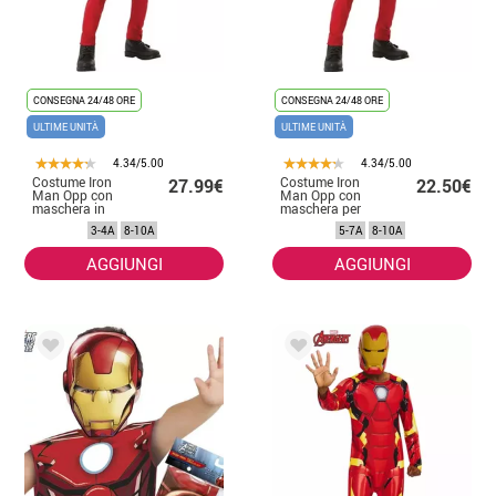
CONSEGNA 24/48 ORE
CONSEGNA 24/48 ORE
ULTIME UNITÀ
ULTIME UNITÀ
4.34/5.00
4.34/5.00
Costume Iron
Costume Iron
27.99€
22.50€
Man Opp con
Man Opp con
maschera in
maschera per
scatola per
bambino
3-4A
8-10A
5-7A
8-10A
ragazzi
AGGIUNGI
AGGIUNGI