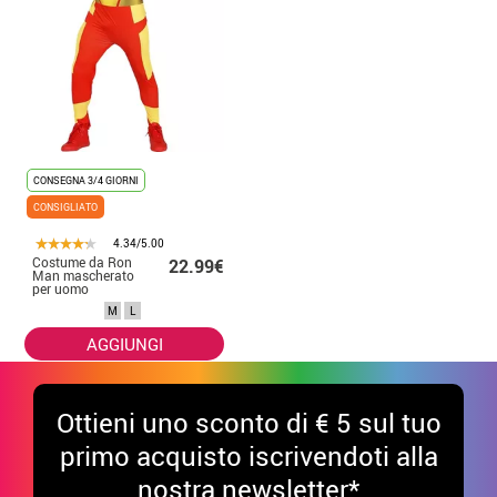
CONSEGNA 3/4 GIORNI
CONSIGLIATO
4.34/5.00
Costume da Ron
22.99€
Man mascherato
per uomo
M
L
AGGIUNGI
Ottieni uno sconto di € 5 sul tuo
primo acquisto iscrivendoti alla
nostra newsletter*