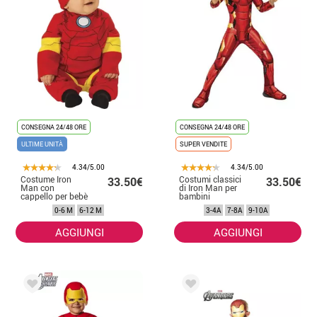
CONSEGNA 24/48 ORE
CONSEGNA 24/48 ORE
ULTIME UNITÀ
SUPER VENDITE
4.34/5.00
4.34/5.00
Costume Iron
Costumi classici
33.50€
33.50€
Man con
di Iron Man per
cappello per bebè
bambini
0-6 M
6-12 M
3-4A
7-8A
9-10A
AGGIUNGI
AGGIUNGI