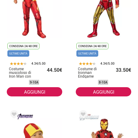
CONSEGNA 24/48 ORE
CONSEGNA 24/48 ORE
ULTIME UNITÀ
ULTIME UNITÀ
4.34/5.00
4.34/5.00
Costume
Costume di
44.50€
33.50€
muscoloso di
Ironman
Iron Man con
Endgame
maschera deluxe
classico per
9-10A
8-10A
per bambino
bambino
AGGIUNGI
AGGIUNGI