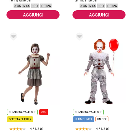
bambino
bambina
3-4A
5-6A
7-9A
10-12A
3-4A
5-6A
7-9A
10-12A
AGGIUNGI
AGGIUNGI
CONSEGNA 24/48 ORE
-20%
CONSEGNA 24/48 ORE
OFERTTA FLASH ⚡
ULTIME UNITÀ
UNISEX
4.34/5.00
4.34/5.00