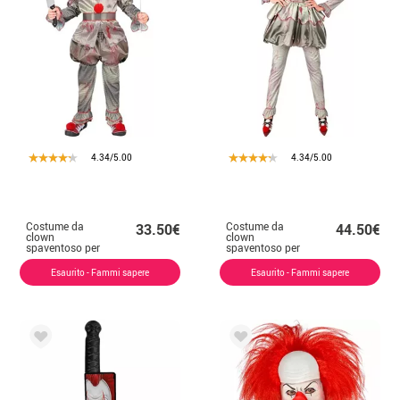
4.34/5.00
4.34/5.00
Costume da
Costume da
33.50€
44.50€
clown
clown
spaventoso per
spaventoso per
bambini
donna
Esaurito - Fammi sapere
Esaurito - Fammi sapere