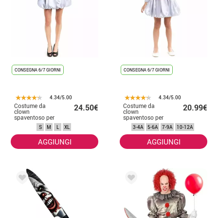
CONSEGNA 6/7 GIORNI
CONSEGNA 6/7 GIORNI
4.34/5.00
4.34/5.00
Costume da
Costume da
24.50€
20.99€
clown
clown
spaventoso per
spaventoso per
donna
bambine
S
M
L
XL
3-4A
5-6A
7-9A
10-12A
AGGIUNGI
AGGIUNGI