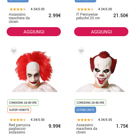
4.34/5.00
4.34/5.00
Assassino
IT Pennywise
2.99€
21.50€
maschera da
peluche 20 cm
clown
AGGIUNGI
AGGIUNGI
CONSEGNA 24/48 ORE
CONSEGNA 24/48 ORE
SUPER VENDITE
ULTIME UNITÀ
4.34/5.00
4.34/5.00
Red parrucca
Assassino
9.99€
1.75€
pagliaccio
maschera da
assassino
clown