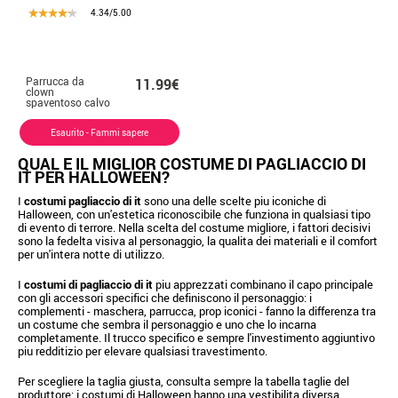
4.34/5.00
Parrucca da
11.99€
clown
spaventoso calvo
Esaurito - Fammi sapere
QUAL E IL MIGLIOR COSTUME DI PAGLIACCIO DI
IT PER HALLOWEEN?
I
costumi pagliaccio di it
sono una delle scelte piu iconiche di
Halloween, con un'estetica riconoscibile che funziona in qualsiasi tipo
di evento di terrore. Nella scelta del costume migliore, i fattori decisivi
sono la fedelta visiva al personaggio, la qualita dei materiali e il comfort
per un'intera notte di utilizzo.
I
costumi di pagliaccio di it
piu apprezzati combinano il capo principale
con gli accessori specifici che definiscono il personaggio: i
complementi - maschera, parrucca, prop iconici - fanno la differenza tra
un costume che sembra il personaggio e uno che lo incarna
completamente. Il trucco specifico e sempre l'investimento aggiuntivo
piu redditizio per elevare qualsiasi travestimento.
Per scegliere la taglia giusta, consulta sempre la tabella taglie del
produttore: i costumi di Halloween hanno una vestibilita diversa