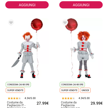
AGGIUNGI
AGGIUNGI
CONSEGNA 24/48 ORE
CONSEGNA 24/48 ORE
SUPER VENDITE
SUPER VENDITE
UNISEX
4.34/5.00
4.34/5.00
Costume da
Costume da
27.99€
29.99€
Pagliaccio IT -
Pagliaccia
Pennywise per
terrificante per