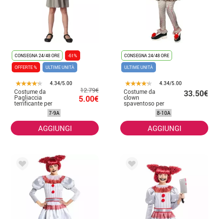
CONSEGNA 24/48 ORE
-61%
CONSEGNA 24/48 ORE
OFFERTE %
ULTIME UNITÀ
ULTIME UNITÀ
4.34/5.00
4.34/5.00
12.79€
Costume da
Costume da
33.50€
Pagliaccia
5.00€
clown
terrificante per
spaventoso per
bambina
bambine
7-9A
8-10A
AGGIUNGI
AGGIUNGI