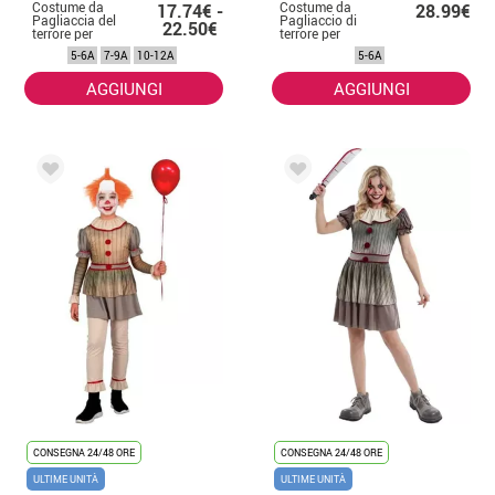
Costume da
Costume da
17.74€ -
28.99€
Pagliaccia del
Pagliaccio di
22.50€
terrore per
terrore per
bambina
bambino
5-6A
7-9A
10-12A
5-6A
AGGIUNGI
AGGIUNGI
CONSEGNA 24/48 ORE
CONSEGNA 24/48 ORE
ULTIME UNITÀ
ULTIME UNITÀ