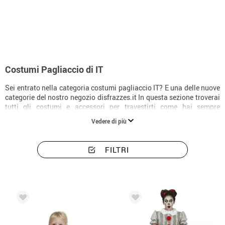
Inizio
Costumi di Halloween
Costumi IT
Costumi Pagliaccio di IT
Sei entrato nella categoria costumi pagliaccio IT? E una delle nuove
categorie del nostro negozio disfrazzes.it In questa sezione troverai
tutti gli costumi e accessori per travestirti come hai sempre
desiderato. Divertiti alla tua festa e divertiti il piu possibile, e
Vedere di più
spaventa tutti gli ospiti della festa o dell'evento. Abbiamo tutti i tipi
di costume IT il classico pagliaccio assassino horror ideale per
Halloween, carnevale, feste in costume, feste a tema e forse altre
FILTRI
occasioni. Questi costumi da clown IT di Pennywise si ottengono
solo qui da nessun'altra parte. Se organizzi una festa a tema clown,
probabilmente vestirai anche il piu piccolo della famiglia. Noi qui in
Costume abbiamo tutti i costumi anche per il nonno della casa, tutti
potranno essere travestiti da diverse versioni di clown assassini,
tutta la famiglia compresi tutti gli ospiti, dagli ospiti. Li abbiamo in
tutte le taglie e in tutte le versioni. E possibile combinare tutti i
costumi con gli accessori che abbiamo disponibili nel nostro