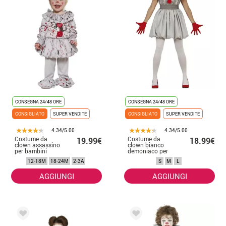
catalogo virtuale e mettere insieme il costume del clown IT perfetto.
Abbiamo accessori come finte ferite, cappelli, parrucche, capelli,
maschere in lattice, kit di trucco e molto altro ancora.
CONSEGNA 24/48 ORE
CONSEGNA 24/48 ORE
CONSIGLIATO
SUPER VENDITE
CONSIGLIATO
SUPER VENDITE
4.34/5.00
4.34/5.00
Costume da
Costume da
19.99€
18.99€
clown assassino
clown bianco
per bambini
demoniaco per
donna
12-18M
18-24M
2-3A
S
M
L
AGGIUNGI
AGGIUNGI