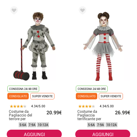
CONSEGNA 24/48 ORE
CONSEGNA 24/48 ORE
CONSIGLIATO
SUPER VENDITE
CONSIGLIATO
SUPER VENDITE
4.34/5.00
4.34/5.00
Costume da
Costume da
20.99€
26.99€
Pagliaccio del
Pagliaccia
terrore per
terrificante per
bambini
bambina
5-6A
7-9A
10-12A
5-6A
7-9A
10-12A
AGGIUNGI
AGGIUNGI