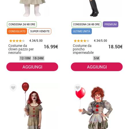
CONSEGNA 24/48 ORE
CONSEGNA 24/48 ORE
PREMIUM
CONSIGLIATO
SUPER VENDITE
ULTIME UNITÀ
4.34/5.00
4.34/5.00
Costume da
Costume da
16.99€
18.50€
clown pazzo per
poncho
neonato
impermeabile
giallo per adulto
12-18M
18-24M
S-M
AGGIUNGI
AGGIUNGI