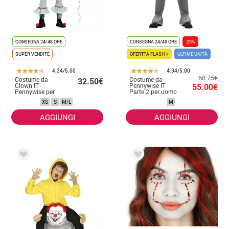
CONSEGNA 24/48 ORE
CONSEGNA 24/48 ORE
-20%
SUPER VENDITE
OFERTTA FLASH ⚡
ULTIME UNITÀ
4.34/5.00
4.34/5.00
68.75€
Costume da
Costume da
32.50€
Clown IT -
Pennywise IT
55.00€
Pennywise per
Parte 2 per uomo
uomo
XS
S
M/L
M
AGGIUNGI
AGGIUNGI