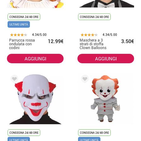
CONSEGNA 24/48 ORE
CONSEGNA 24/48 ORE
ULTIME UNITÀ
4.34/5.00
4.34/5.00
Parrucca rossa
Maschera a 3
12.99€
3.50€
ondulata con
strati di stoffa
codini
Clown Balloons
per adulti
AGGIUNGI
AGGIUNGI
CONSEGNA 24/48 ORE
CONSEGNA 24/48 ORE
ULTIME UNITÀ
ULTIME UNITÀ