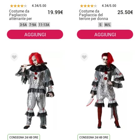
4.34/5.00
4.34/5.00
Costume da
Costume da
19.99€
25.50€
Pagliaccio
Pagliaccia del
atterrante per
terrore per donna
bambino
3-5A
7-9A
11-13A
S
M/L
AGGIUNGI
AGGIUNGI
CONSEGNA 24/48 ORE
CONSEGNA 24/48 ORE