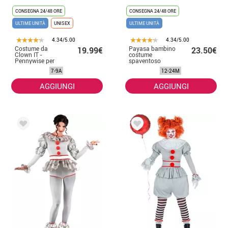
CONSEGNA 24/48 ORE
CONSEGNA 24/48 ORE
ULTIME UNITÀ
UNISEX
ULTIME UNITÀ
4.34/5.00
4.34/5.00
Costume da
Payasa bambino
19.99€
23.50€
Clown IT -
costume
Pennywise per
spaventoso
bambino
7-9A
12-24M
AGGIUNGI
AGGIUNGI