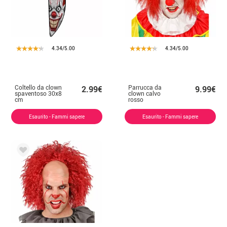
4.34/5.00
4.34/5.00
Coltello da clown
Parrucca da
2.99€
9.99€
spaventoso 30x8
clown calvo
cm
rosso
Esaurito - Fammi sapere
Esaurito - Fammi sapere