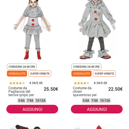
CONSEGNA 24/48 ORE
CONSEGNA 24/48 ORE
CONSIGLIATO
SUPER VENDITE
CONSIGLIATO
SUPER VENDITE
4.34/5.00
4.34/5.00
Costume da
Costume da
25.50€
22.50€
Pagliaccia del
clown
terrore grigio per
spaventoso per
bambina
bambino
5-6A
7-9A
10-12A
5-6A
7-9A
10-12A
AGGIUNGI
AGGIUNGI