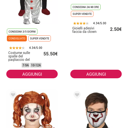
CONSEGNA 24/48 ORE
SUPER VENDITE
4.34/5.00
Gioielli adesivi
2.50€
faccia da clown
CONSEGNA 3/5 GIORNI
CONSIGLIATO
SUPER VENDITE
4.34/5.00
Costume sulle
55.50€
spalle del
pagliaccio del
terrore per
7-9A
10-12A
bambini
AGGIUNGI
AGGIUNGI