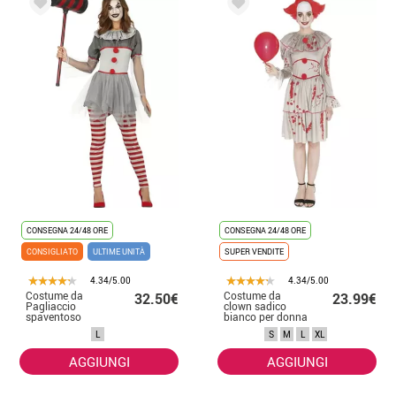
CONSEGNA 24/48 ORE
CONSEGNA 24/48 ORE
CONSIGLIATO
ULTIME UNITÀ
SUPER VENDITE
4.34/5.00
4.34/5.00
Costume da
Costume da
32.50€
23.99€
Pagliaccio
clown sadico
spaventoso
bianco per donna
grigio per donna
L
S
M
L
XL
AGGIUNGI
AGGIUNGI