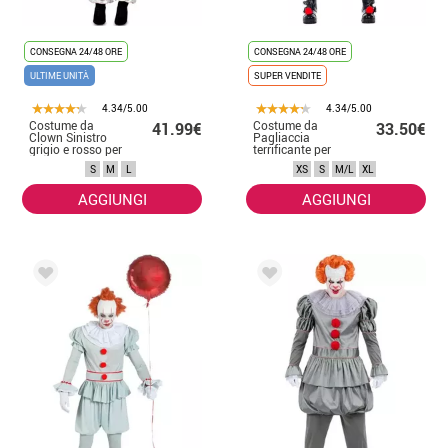
CONSEGNA 24/48 ORE
CONSEGNA 24/48 ORE
ULTIME UNITÀ
SUPER VENDITE
4.34/5.00
4.34/5.00
Costume da
Costume da
41.99€
33.50€
Clown Sinistro
Pagliaccia
grigio e rosso per
terrificante per
donna
donna
S
M
L
XS
S
M/L
XL
AGGIUNGI
AGGIUNGI