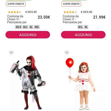
SUPER VENDITE
SUPER VENDITE
4.34/5.00
4.34/5.00
Costume da
Costume da
23.50€
21.99€
Clown IT -
Clown IT -
Pennywise per
Pennywise per
uomo
donna
XS-S
M-L
XL
XXL
M-L
XL
AGGIUNGI
AGGIUNGI