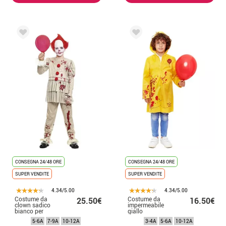
CONSEGNA 24/48 ORE
CONSEGNA 24/48 ORE
SUPER VENDITE
SUPER VENDITE
4.34/5.00
4.34/5.00
Costume da
Costume da
25.50€
16.50€
clown sadico
impermeabile
bianco per
giallo
bambino
insanguinato per
5-6A
7-9A
10-12A
3-4A
5-6A
10-12A
bambino