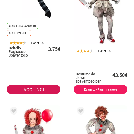
CONSEGNA 24/48 ORE
SUPER VENDITE
4.34/5.00
Coltello
3.75€
4.34/5.00
Pagliaccio
Spaventoso
30,7x4,2 cm
Costume da
43.50€
clown
spaventoso per
uomo
AGGIUNGI
Esaurito - Fammi sapere