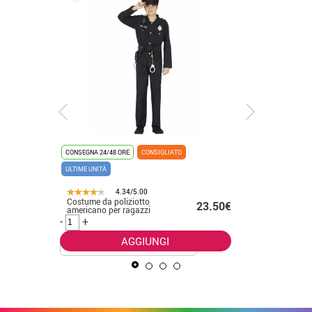
CONSEGNA 24/48 ORE
CONSIGLIATO
CONSEGNA 2
ULTIME UNITÀ
4.34/5.00
Costume da poliziotto
Costume 
58€ -
23.50€
americano per ragazzi
cappucci
.50€
e bambin
-
+
-
+
AGGIUNGI