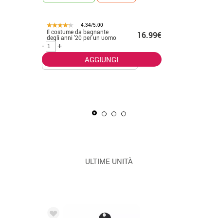
4.34/5.00
Il costume da bagnante
.50€
16.99€
CONSEGNA 2
degli anni '20 per un uomo
-
+
AGGIUNGI
La Masca
uomo
-
+
ULTIME UNITÀ