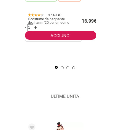
4.34/5.00
Il costume da bagnante
.50€
16.99€
CONSEGNA 2
degli anni '20 per un uomo
-
+
AGGIUNGI
La Masca
uomo
-
+
ULTIME UNITÀ