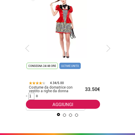
CONSEGNA 24/48 ORE
ULTIME UNITÀ
CONSEGNA 2
4.34/5.00
Costume da domatrice con
Costume 
.50€
33.50€
vestito a righe da donna
America 
uomo
-
+
-
+
AGGIUNGI