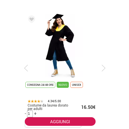
CONSEGNA 24/48 ORE
NUOVO
UNISEX
CONSEGNA 2
4.34/5.00
Costume da laurea dorato
Costume 
.50€
16.50€
per adulti
placcato 
-
+
-
+
AGGIUNGI