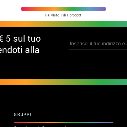
Hai visto
1
di 1 prodotti
€ 5 sul tuo
ndoti alla
GRUPPI