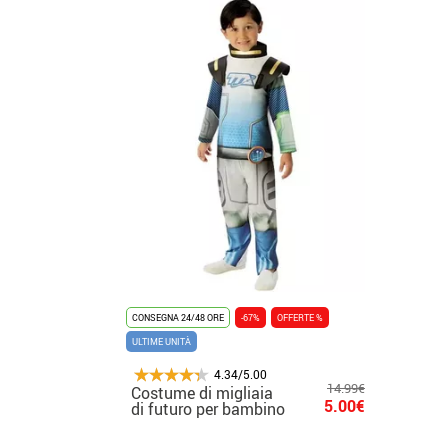
CONSEGNA 24/48 ORE
-67%
OFFERTE %
ULTIME UNITÀ
4.34/5.00
14.99€
Costume di migliaia
5.00€
di futuro per bambino