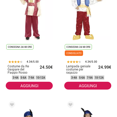
CONSEGNA 24/48 ORE
CONSEGNA 24/48 ORE
CONSIGLIATO
4.34/5.00
4.34/5.00
Costume da Re
Lampada geniale
24.50€
24.99€
Gaspare del
costume per
Paggio Rosso
ragazzo
con cappello per
3-4A
5-6A
7-9A
10-12A
3-4A
5-6A
7-9A
10-12A
bambino
AGGIUNGI
AGGIUNGI