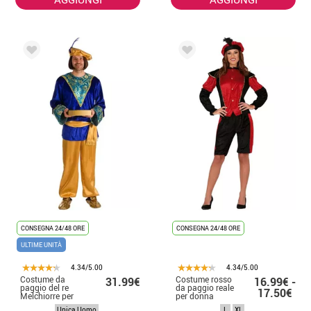
CONSEGNA 24/48 ORE
CONSEGNA 24/48 ORE
ULTIME UNITÀ
4.34/5.00
4.34/5.00
Costume da
Costume rosso
31.99€
16.99€ -
paggio del re
da paggio reale
17.50€
Melchiorre per
per donna
uomo
Unica Uomo
L
XL