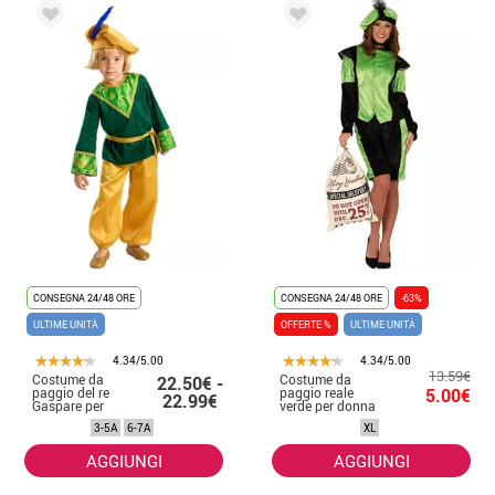
CONSEGNA 24/48 ORE
CONSEGNA 24/48 ORE
-63%
ULTIME UNITÀ
OFFERTE %
ULTIME UNITÀ
4.34/5.00
4.34/5.00
13.59€
Costume da
Costume da
22.50€ -
paggio del re
paggio reale
5.00€
22.99€
Gaspare per
verde per donna
bambino
3-5A
6-7A
XL
AGGIUNGI
AGGIUNGI