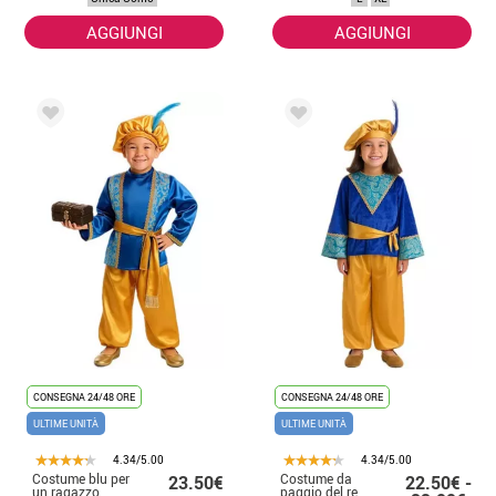
AGGIUNGI
AGGIUNGI
CONSEGNA 24/48 ORE
CONSEGNA 24/48 ORE
ULTIME UNITÀ
ULTIME UNITÀ
4.34/5.00
4.34/5.00
Costume blu per
Costume da
23.50€
22.50€ -
un ragazzo
paggio del re