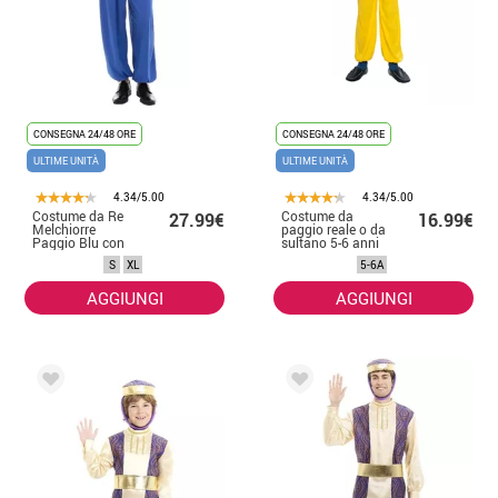
CONSEGNA 24/48 ORE
CONSEGNA 24/48 ORE
ULTIME UNITÀ
ULTIME UNITÀ
4.34/5.00
4.34/5.00
Costume da Re
Costume da
27.99€
16.99€
Melchiorre
paggio reale o da
Paggio Blu con
sultano 5-6 anni
cappello per
per bambino
S
XL
5-6A
uomo
AGGIUNGI
AGGIUNGI