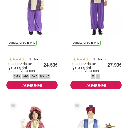
CONSEGNA 24/48 ORE
CONSEGNA 24/48 ORE
4.34/5.00
4.34/5.00
Costume da Re
Costume da Re
24.50€
27.99€
Baltasar del
Baltasar del
Paggio Viola con
Paggio Viola con
cappello per
cappello per
3-4A
5-6A
7-9A
10-12A
M
L
bambino
uomo
AGGIUNGI
AGGIUNGI