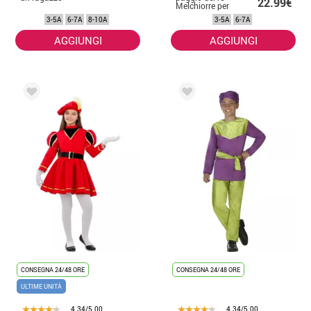
22.99€
Melchiorre per
bambino
3-5A
6-7A
8-10A
3-5A
6-7A
AGGIUNGI
AGGIUNGI
CONSEGNA 24/48 ORE
CONSEGNA 24/48 ORE
ULTIME UNITÀ
4.34/5.00
4.34/5.00