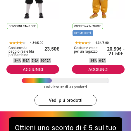
CONSEGNA 24/48 ORE
CONSEGNA 24/48 ORE
ULTIME UNITÀ
4.34/5.00
4.34/5.00
Costume da
Costume verde
23.50€
20.99€ -
paggio reale blu
per un ragazzo
21.50€
per bambino
3-4A
5-6A
7-9A
10-12A
3-5A
6-7A
AGGIUNGI
AGGIUNGI
Hai visto
32
di 93 prodotti
Vedi piú prodotti
Ottieni uno sconto di € 5 sul tuo