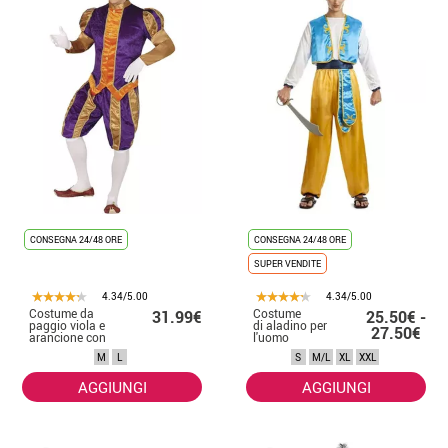
CONSEGNA 24/48 ORE
CONSEGNA 24/48 ORE
SUPER VENDITE
4.34/5.00
4.34/5.00
Costume da
Costume
31.99€
25.50€ -
paggio viola e
di aladino per
27.50€
arancione con
l'uomo
cappello per
M
L
S
M/L
XL
XXL
uomo
AGGIUNGI
AGGIUNGI