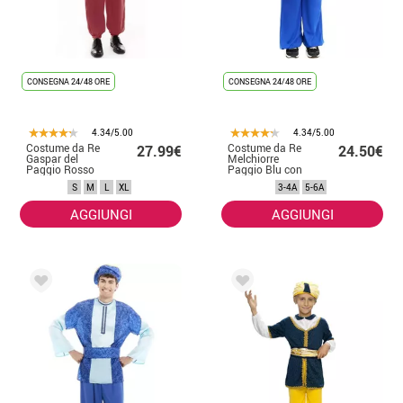
CONSEGNA 24/48 ORE
CONSEGNA 24/48 ORE
4.34/5.00
4.34/5.00
Costume da Re
Costume da Re
27.99€
24.50€
Gaspar del
Melchiorre
Paggio Rosso
Paggio Blu con
con cappello per
cappello per
S
M
L
XL
3-4A
5-6A
uomo
bambino
AGGIUNGI
AGGIUNGI