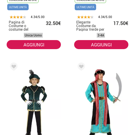
ULTIME UNITÀ
ULTIME UNITÀ
4.34/5.00
4.34/5.00
Pagina di
Elegante
32.50€
17.50€
Costume o
Costume da
costume del
Pagina Verde per
re melchor extra
bambina
Unica Uomo
3-4A
adulto
AGGIUNGI
AGGIUNGI