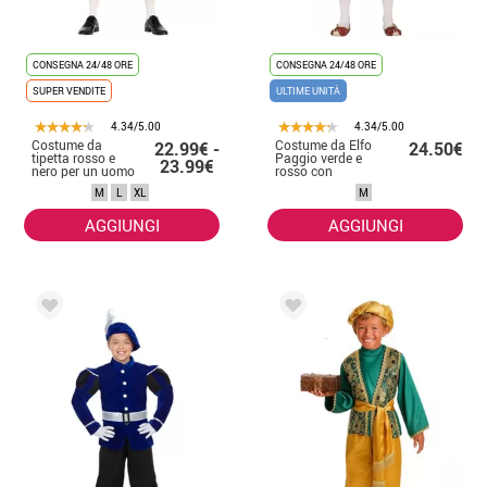
CONSEGNA 24/48 ORE
CONSEGNA 24/48 ORE
SUPER VENDITE
ULTIME UNITÀ
4.34/5.00
4.34/5.00
Costume da
Costume da Elfo
22.99€ -
24.50€
tipetta rosso e
Paggio verde e
23.99€
nero per un uomo
rosso con
cappello per
M
L
XL
M
uomo
AGGIUNGI
AGGIUNGI