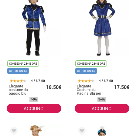
CONSEGNA 24/48 ORE
CONSEGNA 24/48 ORE
ULTIME UNITÀ
ULTIME UNITÀ
4.34/5.00
4.34/5.00
Elegante
Elegante
18.50€
17.50€
costume da
Costume da
paggio blu
Pagina Blu per
bambina
7-9A
3-4A
AGGIUNGI
AGGIUNGI