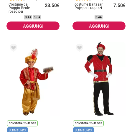
Costume da
costume Baltasar
23.50€
7.50€
Paggio Reale
Paje per i ragazzi
rosso per
bambina
3-4A
5-6A
3-4A
AGGIUNGI
AGGIUNGI
CONSEGNA 24/48 ORE
CONSEGNA 24/48 ORE
ULTIME UNITÀ
ULTIME UNITÀ