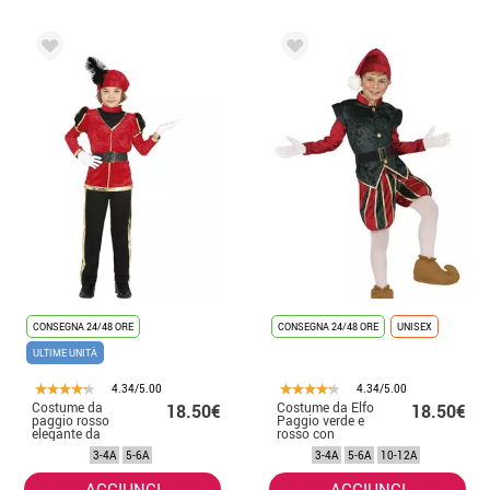
CONSEGNA 24/48 ORE
CONSEGNA 24/48 ORE
UNISEX
ULTIME UNITÀ
4.34/5.00
4.34/5.00
Costume da
Costume da Elfo
18.50€
18.50€
paggio rosso
Paggio verde e
elegante da
rosso con
ragazzo
cappello per
3-4A
5-6A
3-4A
5-6A
10-12A
bambino
AGGIUNGI
AGGIUNGI