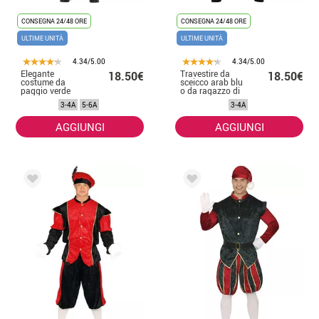
CONSEGNA 24/48 ORE
CONSEGNA 24/48 ORE
ULTIME UNITÀ
ULTIME UNITÀ
4.34/5.00
4.34/5.00
Elegante
Travestire da
18.50€
18.50€
costume da
sceicco arab blu
paggio verde
o da ragazzo di
pagina
3-4A
5-6A
3-4A
AGGIUNGI
AGGIUNGI