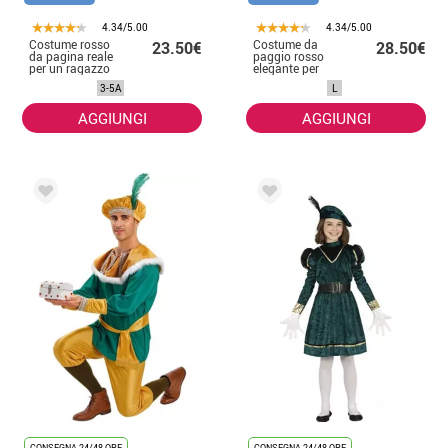
4.34/5.00
4.34/5.00
Costume rosso
Costume da
23.50€
28.50€
da pagina reale
paggio rosso
per un ragazzo
elegante per
uomo
3-5A
L
AGGIUNGI
AGGIUNGI
CONSEGNA 24/48 ORE
CONSEGNA 24/48 ORE