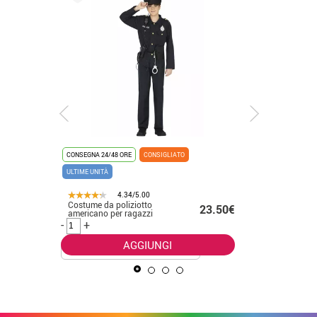
CONSEGNA 24/48 ORE
CONSIGLIATO
CONSEGNA 2
ULTIME UNITÀ
4.34/5.00
Costume da poliziotto
Costume 
58€ -
23.50€
americano per ragazzi
cappucci
.50€
e bambin
-
+
-
+
AGGIUNGI