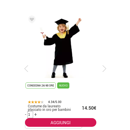
CONSEGNA 24/48 ORE
NUOVO
CONSEGNA 2
4.34/5.00
Costume da laureato
Costume 
.50€
14.50€
placcato in oro per bambini
per adulti
-
+
-
+
AGGIUNGI