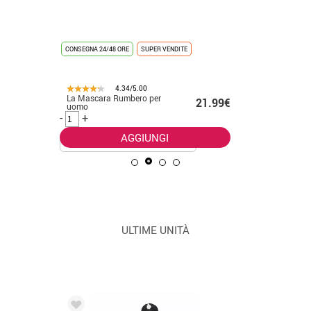
Costume d
.99€
CONSEGNA 24/48 ORE
SUPER VENDITE
foresta p
-
+
4.34/5.00
La Mascara Rumbero per
21.99€
uomo
-
+
AGGIUNGI
ULTIME UNITÀ