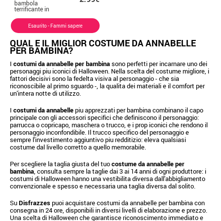
bambola
terrificante in
PVC per bambini
Esaurito - Fammi sapere
QUAL E IL MIGLIOR COSTUME DA ANNABELLE
PER BAMBINA?
I
costumi da annabelle per bambina
sono perfetti per incarnare uno dei
personaggi piu iconici di Halloween. Nella scelta del costume migliore, i
fattori decisivi sono la fedelta visiva al personaggio - che sia
riconoscibile al primo sguardo -, la qualita dei materiali e il comfort per
un'intera notte di utilizzo.
I
costumi da annabelle
piu apprezzati per bambina combinano il capo
principale con gli accessori specifici che definiscono il personaggio:
parrucca o copricapo, maschera o trucco, e i prop iconici che rendono il
personaggio inconfondibile. Il trucco specifico del personaggio e
sempre l'investimento aggiuntivo piu redditizio: eleva qualsiasi
costume dal livello corretto a quello memorabile.
Per scegliere la taglia giusta del tuo
costume da annabelle per
bambina
, consulta sempre la taglie dai 3 ai 14 anni di ogni produttore: i
costumi di Halloween hanno una vestibilita diversa dall'abbigliamento
convenzionale e spesso e necessaria una taglia diversa dal solito.
Su
Disfrazzes
puoi acquistare costumi da annabelle per bambina con
consegna in 24 ore, disponibili in diversi livelli di elaborazione e prezzo.
Una scelta di Halloween che garantisce riconoscimento immediato e