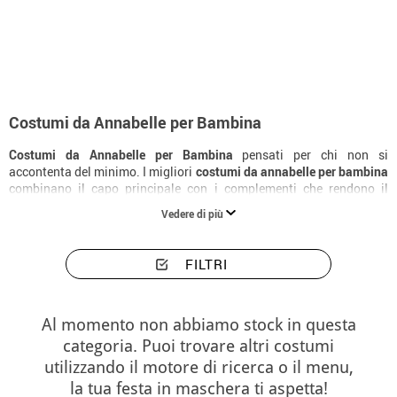
Inizio
Costumi di Halloween
Costumi di Annabelle
Costumi bambina Annab
Costumi da Annabelle per Bambina
Costumi da Annabelle per Bambina
pensati per chi non si
accontenta del minimo. I migliori
costumi da annabelle per bambina
combinano il capo principale con i complementi che rendono il
personaggio riconoscibile all'istante. Scopri tutta la collezione di
Vedere di più
costumi da annabelle
per bambina e trova la versione perfetta per il
tuo Halloween.
FILTRI
Al momento non abbiamo stock in questa
categoria. Puoi trovare altri costumi
utilizzando il motore di ricerca o il menu,
la tua festa in maschera ti aspetta!