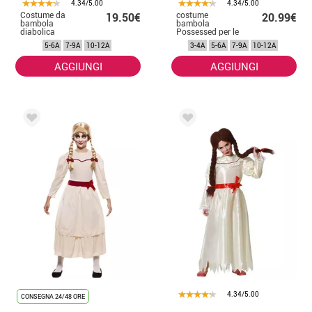
4.34/5.00
4.34/5.00
Costume da
costume
19.50€
20.99€
bambola
bambola
diabolica
Possessed per le
assassina per
ragazze
5-6A
7-9A
10-12A
3-4A
5-6A
7-9A
10-12A
ragazza
AGGIUNGI
AGGIUNGI
4.34/5.00
CONSEGNA 24/48 ORE