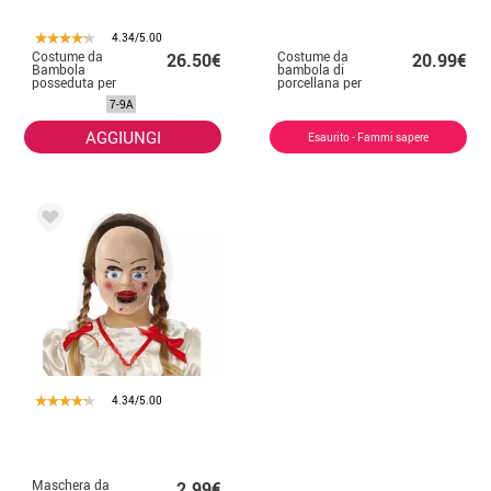
4.34/5.00
Costume da
Costume da
26.50€
20.99€
Bambola
bambola di
posseduta per
porcellana per
bambina
bambina
7-9A
AGGIUNGI
Esaurito - Fammi sapere
4.34/5.00
Maschera da
2.99€