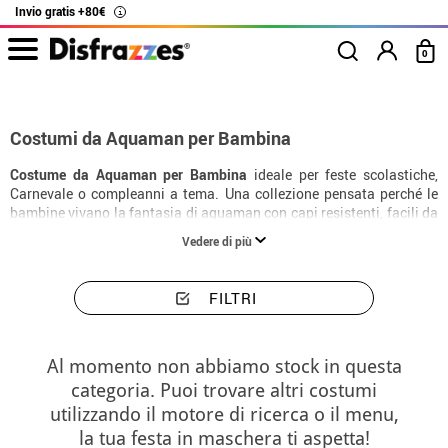
Invio gratis +80€
i
0
Inizio
Costumi
Costumi bambina Aquaman
Costumi da Aquaman per Bambina
Costume da Aquaman per Bambina
ideale per feste scolastiche,
Carnevale o compleanni a tema. Una collezione pensata perché le
bambine vivano la fantasia di aquaman con capi resistenti, facili da
indossare e con una finitura molto realistica.
Vedere di più
FILTRI
Al momento non abbiamo stock in questa
categoria. Puoi trovare altri costumi
utilizzando il motore di ricerca o il menu,
la tua festa in maschera ti aspetta!