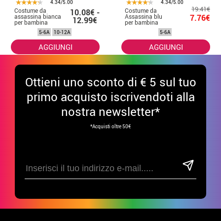
4.34/5.00
4.34/5.00
19.41€
Costume da
Costume da
10.08€ -
assassina bianca
Assassina blu
7.76€
12.99€
per bambina
per bambina
5-6A
10-12A
5-6A
AGGIUNGI
AGGIUNGI
Ottieni uno sconto di € 5 sul tuo
primo acquisto iscrivendoti alla
nostra newsletter*
*Acquisti oltre 50€