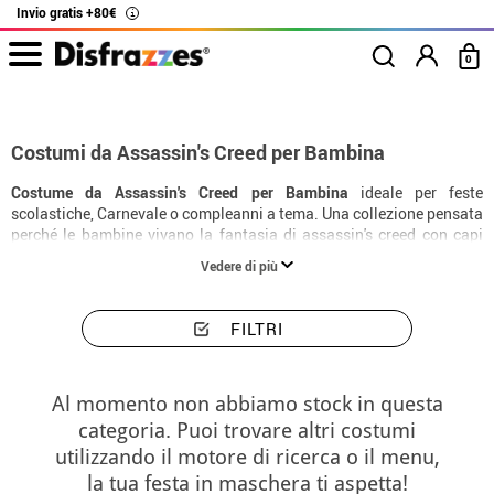
Invio gratis +80€
i
0
Inizio
Costumi
Costumi bambina Assassin's Creed
Costumi da Assassin's Creed per Bambina
Costume da Assassin's Creed per Bambina
ideale per feste
scolastiche, Carnevale o compleanni a tema. Una collezione pensata
perché le bambine vivano la fantasia di assassin's creed con capi
resistenti, facili da indossare e con una finitura molto realistica.
Vedere di più
FILTRI
Al momento non abbiamo stock in questa
categoria. Puoi trovare altri costumi
utilizzando il motore di ricerca o il menu,
la tua festa in maschera ti aspetta!