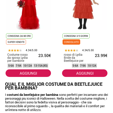
CONSEGNA 24/48 ORE
CONSEGNA 3/5 GIORNI
SUPER VENDITE
CONSIGLIATO
4.34/5.00
4.34/5.00
Costume rosso
rosso di Lydia
23.50€
23.99€
da sposa Lydia
Bride da
per bambine
Beetlejuice per
bambine
5-6A
7-9A
10-12A
13-15A (XS)
5-6A
7-9A
10-12A
AGGIUNGI
AGGIUNGI
QUAL E IL MIGLIOR COSTUME DA BEETLEJUICE
PER BAMBINA?
I
costumi da beetlejuice per bambina
sono perfetti per incarnare uno dei
personaggi piu iconici di Halloween. Nella scelta del costume migliore, i
fattori decisivi sono la fedelta visiva al personaggio - che sia
riconoscibile al primo sguardo -, la qualita dei materiali e il comfort per
un'intera notte di utilizzo.