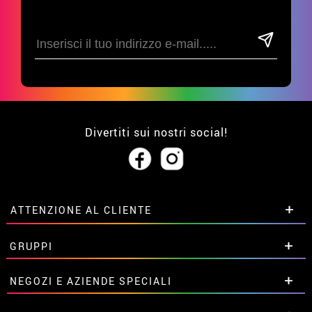
Divertiti sui nostri social!
ATTENZIONE AL CLIENTE
• Su di noi
GRUPPI
• Condizioni di vendita
• Avviso legale
privacy
Sconti speciali per gruppi.
NEGOZI E AZIENDE SPECIALI
• Attenzione al cliente
Contattaci qui
• Utilizzo dei cookies