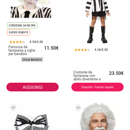
CONSEGNA 24/48 ORE
SUPER VENDITE
4.34/5.00
Parrucca da
11.50€
4.34/5.00
fantasma a righe
per bambini
Unica Bambini
Costume da
23.50€
fantasma con
abito divertente a
righe per ragazza
AGGIUNGI
Esaurito - Fammi sapere