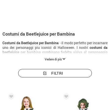
Inizio
Costumi di Halloween
Costumi di Beetlejuice
Costumi bambina Beet
Costumi da Beetlejuice per Bambina
Costumi da Beetlejuice per Bambina
- il modo perfetto per incarnare
uno dei personaggi piu iconici di Halloween. I nostri
costumi da
beetlejuice
per bambina combinano fedelta visiva al personaggio
con comfort per un'intera notte di festa. Con diversi livelli di
Vedere di più
elaborazione disponibili, trovi il
costume da beetlejuice per bambina
ideale al miglior prezzo, con consegna in 24 ore.
FILTRI