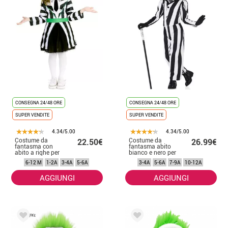
CONSEGNA 24/48 ORE
CONSEGNA 24/48 ORE
SUPER VENDITE
SUPER VENDITE
4.34/5.00
4.34/5.00
Costume da
Costume da
22.50€
26.99€
fantasma con
fantasma abito
abito a righe per
bianco e nero per
neonato e
ragazza
6-12 M
1-2A
3-4A
5-6A
3-4A
5-6A
7-9A
10-12A
bambina
AGGIUNGI
AGGIUNGI