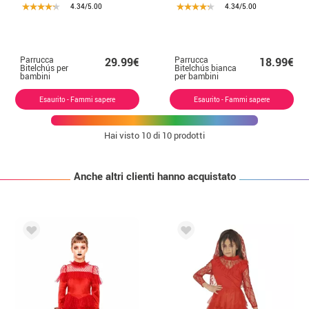
4.34/5.00
4.34/5.00
Parrucca
Parrucca
29.99€
18.99€
Bitelchús per
Bitelchús bianca
bambini
per bambini
Esaurito - Fammi sapere
Esaurito - Fammi sapere
Hai visto
10
di 10 prodotti
Anche altri clienti hanno acquistato