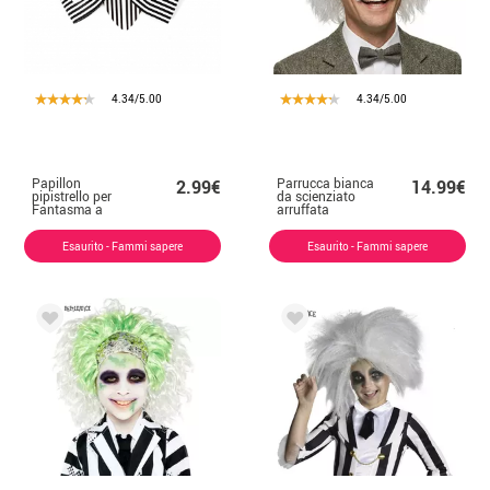
4.34/5.00
4.34/5.00
Papillon
Parrucca bianca
2.99€
14.99€
pipistrello per
da scienziato
Fantasma a
arruffata
Righe
Esaurito - Fammi sapere
Esaurito - Fammi sapere