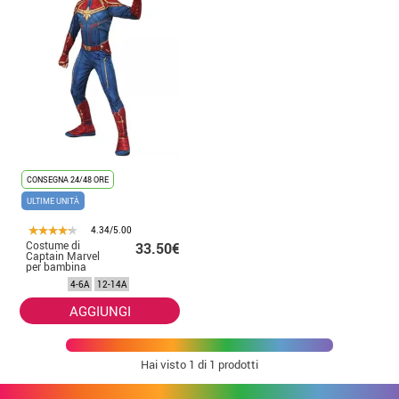
CONSEGNA 24/48 ORE
ULTIME UNITÀ
4.34/5.00
Costume di
33.50€
Captain Marvel
per bambina
4-6A
12-14A
AGGIUNGI
Hai visto
1
di 1 prodotti