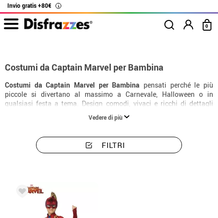
Invio gratis +80€
i
0
Inizio
Costumi
Marvel
Captain Marvel
Costumi bambina Captain Marv
Costumi da Captain Marvel per Bambina
Costumi da Captain Marvel per Bambina
pensati perché le più
piccole si divertano al massimo a Carnevale, Halloween o in
qualsiasi festa a tema. Design comodi, vivaci e ricchi di dettagli
perché ogni bambina possa trasformarsi nel suo personaggio
Vedere di più
preferito.
FILTRI