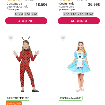
Costume da
Costume da
18.50€
26.99€
Jessie giocattolo
supereroina
Storia per
premium per
ragazza e
ragazza
6-12 M
3-4A
5-6A
3-4A
5-6A
7-9A
10-12A
bambino
AGGIUNGI
AGGIUNGI
CONSEGNA 24/48 ORE
CONSEGNA 24/48 ORE
CONSIGLIATO