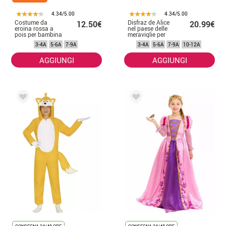
4.34/5.00
4.34/5.00
Costume da
Disfraz de Alice
12.50€
20.99€
eroina rossa a
nel paese delle
pois per bambina
meraviglie per
bambina
3-4A
5-6A
7-9A
3-4A
5-6A
7-9A
10-12A
AGGIUNGI
AGGIUNGI