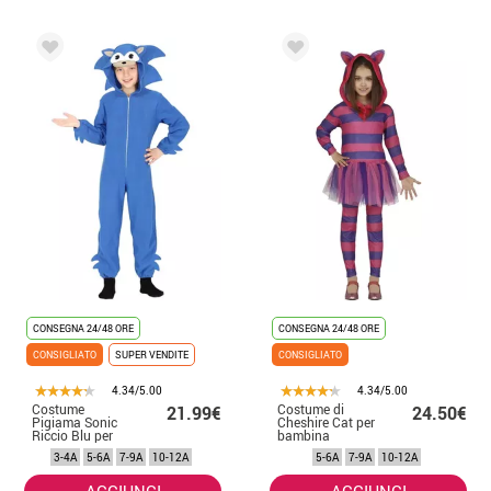
CONSEGNA 24/48 ORE
CONSEGNA 24/48 ORE
CONSIGLIATO
SUPER VENDITE
CONSIGLIATO
4.34/5.00
4.34/5.00
Costume
Costume di
21.99€
24.50€
Pigiama Sonic
Cheshire Cat per
Riccio Blu per
bambina
Bambino
3-4A
5-6A
7-9A
10-12A
5-6A
7-9A
10-12A
AGGIUNGI
AGGIUNGI