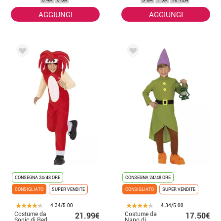
zaino
AGGIUNGI
AGGIUNGI
CONSEGNA 24/48 ORE
CONSEGNA 24/48 ORE
CONSIGLIATO
SUPER VENDITE
CONSIGLIATO
SUPER VENDITE
4.34/5.00
4.34/5.00
Costume da
Costume da
21.99€
17.50€
Sonic di Red
Nano di