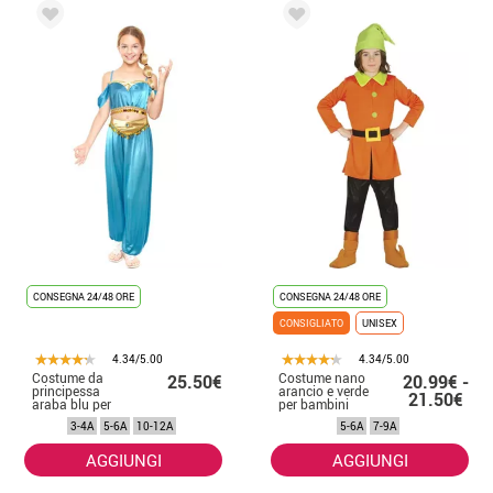
CONSEGNA 24/48 ORE
CONSEGNA 24/48 ORE
CONSIGLIATO
UNISEX
4.34/5.00
4.34/5.00
Costume da
Costume nano
25.50€
20.99€ -
principessa
arancio e verde
21.50€
araba blu per
per bambini
bambina
3-4A
5-6A
10-12A
5-6A
7-9A
AGGIUNGI
AGGIUNGI