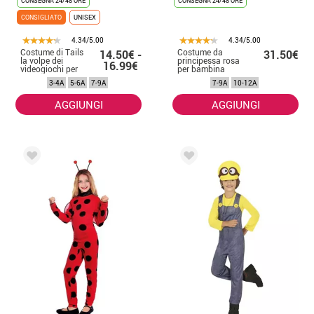
CONSEGNA 24/48 ORE
CONSEGNA 24/48 ORE
CONSIGLIATO
UNISEX
4.34/5.00
4.34/5.00
Costume di Tails
Costume da
14.50€ -
31.50€
la volpe dei
principessa rosa
16.99€
videogiochi per
per bambina
bambini
3-4A
5-6A
7-9A
7-9A
10-12A
AGGIUNGI
AGGIUNGI