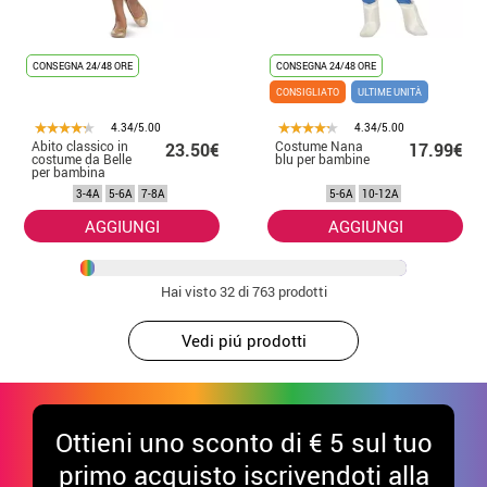
CONSEGNA 24/48 ORE
CONSEGNA 24/48 ORE
CONSIGLIATO
ULTIME UNITÀ
4.34/5.00
4.34/5.00
Abito classico in
Costume Nana
23.50€
17.99€
costume da Belle
blu per bambine
per bambina
3-4A
5-6A
7-8A
5-6A
10-12A
AGGIUNGI
AGGIUNGI
Hai visto
32
di 763 prodotti
Vedi piú prodotti
Ottieni uno sconto di € 5 sul tuo
primo acquisto iscrivendoti alla