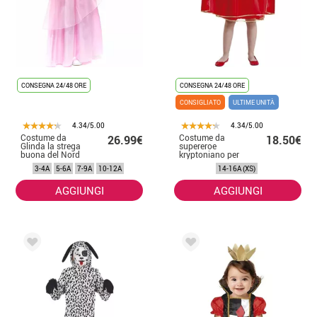
CONSEGNA 24/48 ORE
CONSEGNA 24/48 ORE
CONSIGLIATO
ULTIME UNITÀ
4.34/5.00
4.34/5.00
Costume da
Costume da
26.99€
18.50€
Glinda la strega
supereroe
buona del Nord
kryptoniano per
per bambine
adolescenti
3-4A
5-6A
7-9A
10-12A
14-16A (XS)
AGGIUNGI
AGGIUNGI