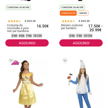
CONSEGNA 24/48 ORE
CONSEGNA 24/48 ORE
CONSIGLIATO
UNISEX
4.34/5.00
4.34/5.00
Costume da
Miniero costume
16.50€
17.50€ -
coccinella a pois
per bambini
20.99€
neri per bambina
3-4A
4-6A
7-9A
10-12A
5-6A
7-9A
10-12A
AGGIUNGI
AGGIUNGI