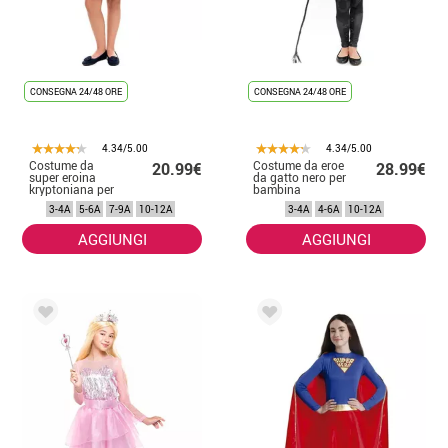
CONSEGNA 24/48 ORE
CONSEGNA 24/48 ORE
4.34/5.00
4.34/5.00
Costume da
Costume da eroe
20.99€
28.99€
super eroina
da gatto nero per
kryptoniana per
bambina
bambina
3-4A
5-6A
7-9A
10-12A
3-4A
4-6A
10-12A
AGGIUNGI
AGGIUNGI