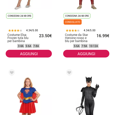
CONSEGNA 24/48 ORE
CONSEGNA 24/48 ORE
CONSIGLIATO
4.34/5.00
4.34/5.00
Costume Elsa
Costume da Star
23.50€
16.99€
Frozen tuta blu
Heroine rosso e
per bambina
blu per bambina
3-4A
5-6A
7-8A
5-6A
7-9A
10-12A
AGGIUNGI
AGGIUNGI