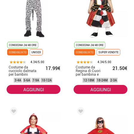
CONSEGNA 24/48 ORE
CONSEGNA 24/48 ORE
CONSIGLIATO
UNISEX
CONSIGLIATO
SUPER VENDITE
4.34/5.00
4.34/5.00
Costume da
Costume da
17.99€
21.50€
cucciolo dalmata
Regina di Cuori
per bambini
per bambina e
neonata
3-4A
5-6A
7-9A
10-12A
12-18M
18-24M
2-3A
AGGIUNGI
AGGIUNGI