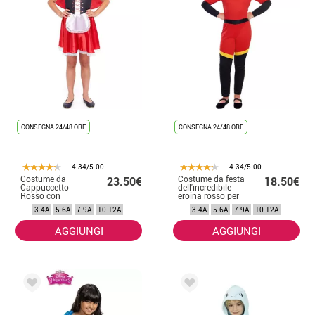
CONSEGNA 24/48 ORE
CONSEGNA 24/48 ORE
4.34/5.00
4.34/5.00
Costume da
Costume da festa
23.50€
18.50€
Cappuccetto
dell'incredibile
Rosso con
eroina rosso per
grembiule per
bambina
3-4A
5-6A
7-9A
10-12A
3-4A
5-6A
7-9A
10-12A
bambina
AGGIUNGI
AGGIUNGI