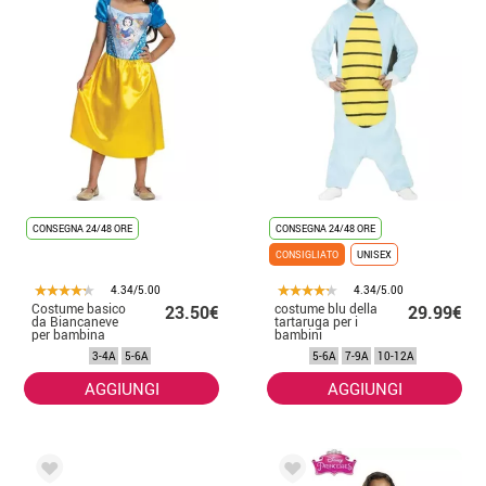
CONSEGNA 24/48 ORE
CONSEGNA 24/48 ORE
CONSIGLIATO
UNISEX
4.34/5.00
4.34/5.00
Costume basico
costume blu della
23.50€
29.99€
da Biancaneve
tartaruga per i
per bambina
bambini
3-4A
5-6A
5-6A
7-9A
10-12A
AGGIUNGI
AGGIUNGI