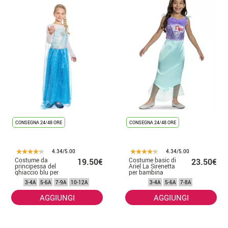
CONSEGNA 24/48 ORE
CONSEGNA 24/48 ORE
4.34/5.00
4.34/5.00
Costume da
Costume basic di
19.50€
23.50€
principessa del
Ariel La Sirenetta
ghiaccio blu per
per bambina
bambina
3-4A
5-6A
7-9A
10-12A
3-4A
5-6A
7-8A
AGGIUNGI
AGGIUNGI