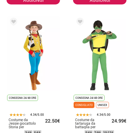
CONSEGNA 24/48 ORE
CONSEGNA 24/48 ORE
CONSIGLIATO
UNISEX
4.34/5.00
4.34/5.00
Costume da
Costume da
22.50€
24.99€
Jessie giocattolo
tartaruga da
Storia per
battaglia per
ragazza
bambini con
3-4A
5-6A
5-6A
7-9A
10-12A