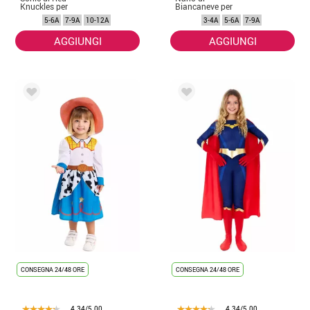
Knuckles per
Biancaneve per
bambini
bambino
5-6A
7-9A
10-12A
3-4A
5-6A
7-9A
AGGIUNGI
AGGIUNGI
CONSEGNA 24/48 ORE
CONSEGNA 24/48 ORE
4.34/5.00
4.34/5.00