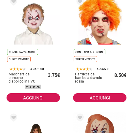
CONSEGNA 24/48 ORE
CONSEGNA 6/7 GIORNI
SUPER VENDITE
SUPER VENDITE
4.34/5.00
4.34/5.00
Maschera da
Parrucca da
3.75€
8.50€
bambino
bambola diavolo
diabolico in PVC
rossa
per bambini
mis.Unica
AGGIUNGI
AGGIUNGI