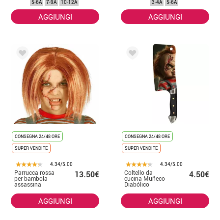
5-6A
7-9A
10-12A
3-4A
5-6A
AGGIUNGI
AGGIUNGI
CONSEGNA 24/48 ORE
CONSEGNA 24/48 ORE
SUPER VENDITE
SUPER VENDITE
4.34/5.00
4.34/5.00
Parrucca rossa
Coltello da
13.50€
4.50€
per bambola
cucina Muñeco
assassina
Diabólico
bambina
(Bambola
diabolica)
AGGIUNGI
AGGIUNGI
30,3x8,6 cm