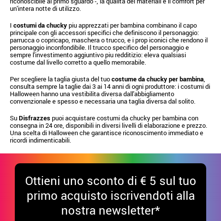
riconoscibile al primo sguardo -, la qualita dei materiali e il comfort per
un'intera notte di utilizzo.
I
costumi da chucky
piu apprezzati per bambina combinano il capo
principale con gli accessori specifici che definiscono il personaggio:
parrucca o copricapo, maschera o trucco, e i prop iconici che rendono il
personaggio inconfondibile. Il trucco specifico del personaggio e
sempre l'investimento aggiuntivo piu redditizio: eleva qualsiasi
costume dal livello corretto a quello memorabile.
Per scegliere la taglia giusta del tuo
costume da chucky per bambina
,
consulta sempre la taglie dai 3 ai 14 anni di ogni produttore: i costumi di
Halloween hanno una vestibilita diversa dall'abbigliamento
convenzionale e spesso e necessaria una taglia diversa dal solito.
Su
Disfrazzes
puoi acquistare costumi da chucky per bambina con
consegna in 24 ore, disponibili in diversi livelli di elaborazione e prezzo.
Una scelta di Halloween che garantisce riconoscimento immediato e
ricordi indimenticabili.
Ottieni uno sconto di € 5 sul tuo
primo acquisto iscrivendoti alla
nostra newsletter*