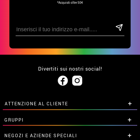
*Acquisti oltre 50€
Divertiti sui nostri social!
ATTENZIONE AL CLIENTE
• Su di noi
GRUPPI
• Condizioni di vendita
• Avviso legale
privacy
Sconti speciali per gruppi.
NEGOZI E AZIENDE SPECIALI