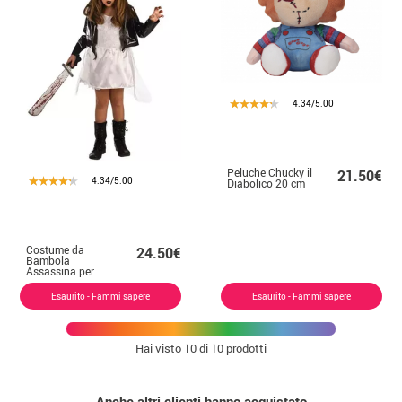
4.34/5.00
Peluche Chucky il
21.50€
4.34/5.00
Diabolico 20 cm
Costume da
24.50€
Bambola
Assassina per
bambina
Esaurito - Fammi sapere
Esaurito - Fammi sapere
Hai visto
10
di 10 prodotti
Anche altri clienti hanno acquistato