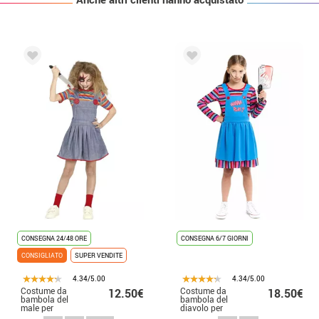
CONSEGNA 24/48 ORE
CONSEGNA 6/7 GIORNI
CONSIGLIATO
SUPER VENDITE
4.34/5.00
4.34/5.00
Costume da
Costume da
12.50€
18.50€
bambola del
bambola del
male per
diavolo per
bambina
bambine