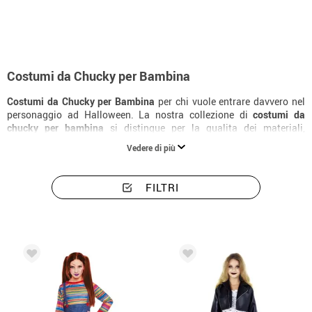
Costumi da Chucky per Bambina
Costumi da Chucky per Bambina
per chi vuole entrare davvero nel
personaggio ad Halloween. La nostra collezione di
costumi da
chucky per bambina
si distingue per la qualita dei materiali,
l'attenzione ai dettagli e la varieta di taglie disponibili. Completa il
Vedere di più
look con gli accessori specifici e trasforma un semplice
costume di
chucky
in una caratterizzazione memorabile.
FILTRI