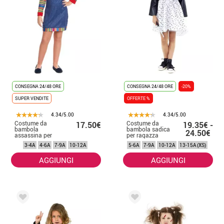
CONSEGNA 24/48 ORE
CONSEGNA 24/48 ORE
-20%
SUPER VENDITE
OFFERTE %
4.34/5.00
4.34/5.00
Costume da
Costume da
17.50€
19.35€ -
bambola
bambola sadica
24.50€
assassina per
per ragazza
ragazza
3-4A
4-6A
7-9A
10-12A
5-6A
7-9A
10-12A
13-15A (XS)
AGGIUNGI
AGGIUNGI