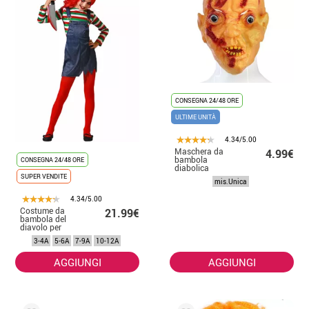
CONSEGNA 24/48 ORE
ULTIME UNITÀ
4.34/5.00
Maschera da
4.99€
bambola
CONSEGNA 24/48 ORE
diabolica
SUPER VENDITE
mis.Unica
4.34/5.00
Costume da
21.99€
bambola del
diavolo per
bambine
3-4A
5-6A
7-9A
10-12A
AGGIUNGI
AGGIUNGI