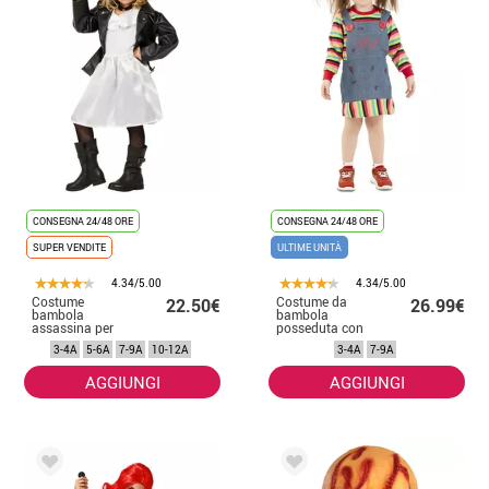
CONSEGNA 24/48 ORE
CONSEGNA 24/48 ORE
SUPER VENDITE
ULTIME UNITÀ
4.34/5.00
4.34/5.00
Costume
Costume da
22.50€
26.99€
bambola
bambola
assassina per
posseduta con
bambina
gonna per
3-4A
5-6A
7-9A
10-12A
3-4A
7-9A
bambina
AGGIUNGI
AGGIUNGI