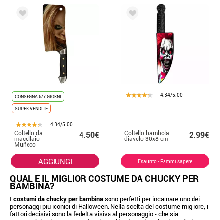
4.34/5.00
CONSEGNA 6/7 GIORNI
SUPER VENDITE
4.34/5.00
Coltello da
Coltello bambola
4.50€
2.99€
macellaio
diavolo 30x8 cm
Muñeco
Diabólico di
30,3x8,6 cm
AGGIUNGI
Esaurito - Fammi sapere
QUAL E IL MIGLIOR COSTUME DA CHUCKY PER
BAMBINA?
I
costumi da chucky per bambina
sono perfetti per incarnare uno dei
personaggi piu iconici di Halloween. Nella scelta del costume migliore, i
fattori decisivi sono la fedelta visiva al personaggio - che sia