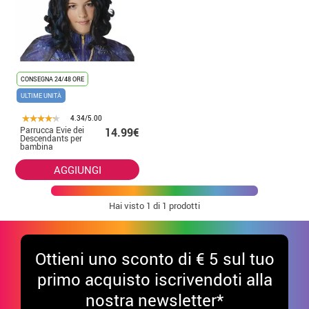
CONSEGNA 24/48 ORE
ULTIME UNITÀ
4.34/5.00
Parrucca Evie dei
14.99€
Descendants per
bambina
AGGIUNGI
Hai visto
1
di 1 prodotti
Ottieni uno sconto di € 5 sul tuo
primo acquisto iscrivendoti alla
nostra newsletter*