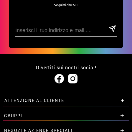
*Acquisti oltre 50€
Divertiti sui nostri social!
ATTENZIONE AL CLIENTE
• Su di noi
GRUPPI
• Condizioni di vendita
• Avviso legale
privacy
Sconti speciali per gruppi.
NEGOZI E AZIENDE SPECIALI