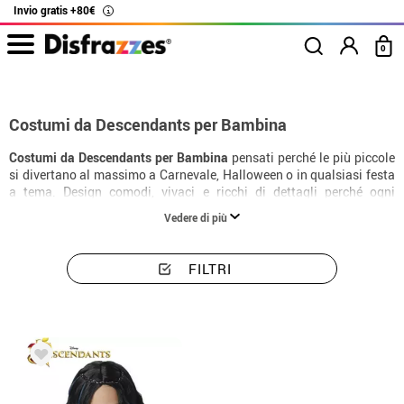
Invio gratis +80€
i
0
Inizio
Costumi
Disney
Descendants
Costumi bambina Descendants
Costumi da Descendants per Bambina
Costumi da Descendants per Bambina
pensati perché le più piccole
si divertano al massimo a Carnevale, Halloween o in qualsiasi festa
a tema. Design comodi, vivaci e ricchi di dettagli perché ogni
bambina possa trasformarsi nel suo personaggio preferito.
Vedere di più
FILTRI