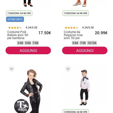
CONSEGNA 24/48 ORE
CONSEGNA 24/48 ORE
ULTIME UNITÀ
4.34/5.00
4.34/5.00
Costume Pink
Costume da
17.50€
20.99€
Babies anni '60
Ragazza rosa
per bambina
anni '50 per
bambina
3-4A
5-6A
7-9A
5-6A
7-9A
10-12A
AGGIUNGI
AGGIUNGI
CONSEGNA 24/48 ORE