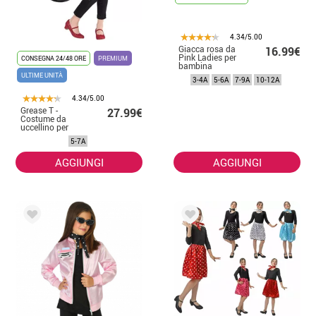
4.34/5.00
Giacca rosa da
16.99€
Pink Ladies per
CONSEGNA 24/48 ORE
PREMIUM
bambina
ULTIME UNITÀ
3-4A
5-6A
7-9A
10-12A
4.34/5.00
Grease T -
27.99€
Costume da
uccellino per
bambina e
5-7A
adolescente
AGGIUNGI
AGGIUNGI