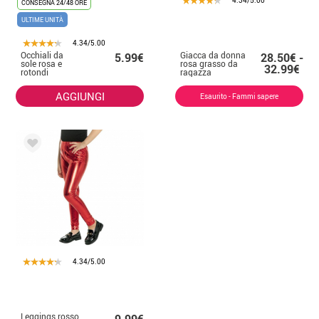
4.34/5.00
CONSEGNA 24/48 ORE
ULTIME UNITÀ
4.34/5.00
Occhiali da
Giacca da donna
5.99€
28.50€ -
sole rosa e
rosa grasso da
32.99€
rotondi
ragazza
di Grease rosa
AGGIUNGI
Esaurito - Fammi sapere
4.34/5.00
Leggings rosso