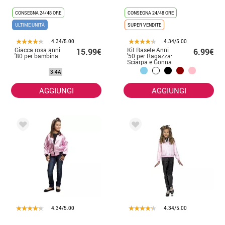
CONSEGNA 24/48 ORE
CONSEGNA 24/48 ORE
ULTIME UNITÀ
SUPER VENDITE
4.34/5.00
4.34/5.00
Giacca rosa anni
Kit Rasete Anni
15.99€
6.99€
'80 per bambina
'50 per Ragazza:
Sciarpa e Gonna
3-4A
AGGIUNGI
AGGIUNGI
4.34/5.00
4.34/5.00