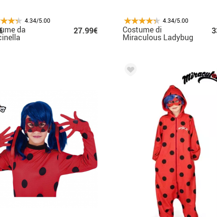
4.34/5.00
4.34/5.00
tume da
Costume di
€
27.99€
3
inella
Miraculous Ladybug
coloso per le
per bambina
zze