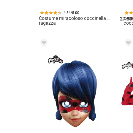
4.34/5.00
Costume miracoloso coccinella classico per
cos
27.99
ragazza
cocc
Mira
raga