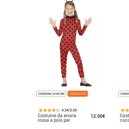
CONSEGNA 24/48 ORE
CONSIGLIATO
CONSEG
4.34/5.00
Costume da eroina
Cos
12.50€
rossa a pois per
cocc
bambina
per