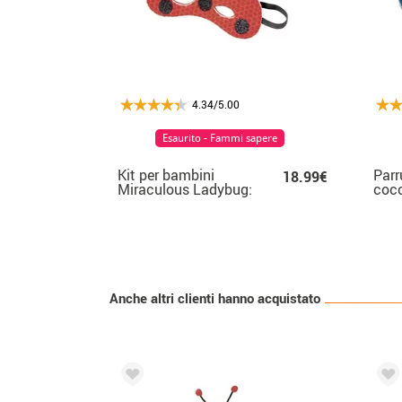
4.34/5.00
Esaurito - Fammi sapere
Kit per bambini
Parr
18.99€
Miraculous Ladybug:
cocc
Borsa e maschera
bam
Anche altri clienti hanno acquistato