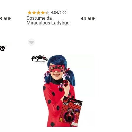
4.34/5.00
Costume da
3.50€
44.50€
Miraculous Ladybug
con parrucca per
bambina