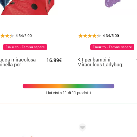
4.34/5.00
4.34/5.00
Esaurito - Fammi sapere
Esaurito - Fammi sapere
ucca miracolosa
Kit per bambini
16.99€
inella per
Miraculous Ladybug:
bini
Yo-Yo con luce e
braccialetto
Hai visto
11
di 11 prodotti