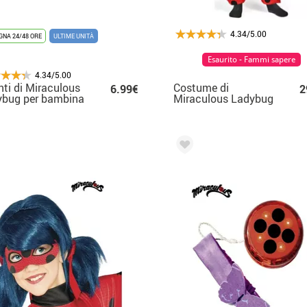
4.34/5.00
NA 24/48 ORE
ULTIME UNITÀ
Esaurito - Fammi sapere
4.34/5.00
ti di Miraculous
Costume di
6.99€
2
ybug per bambina
Miraculous Ladybug
pigiama con
parrucca per
bambina