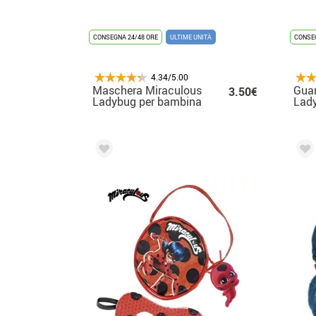
CONSEGNA 24/48 ORE
ULTIME UNITÀ
CONSEG
4.34/5.00
Maschera Miraculous
Guan
3.50€
Ladybug per bambina
Lad