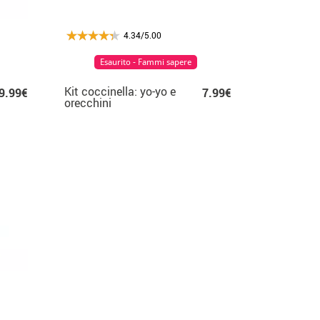
4.34/5.00
Esaurito - Fammi sapere
Kit coccinella: yo-yo e
9.99€
7.99€
orecchini