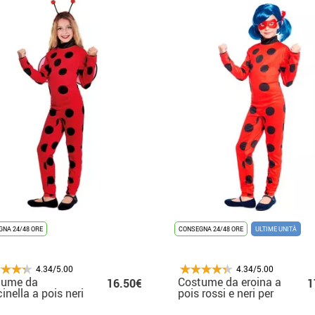
NA 24/48 ORE
CONSEGNA 24/48 ORE
ULTIME UNITÀ
4.34/5.00
4.34/5.00
tume da
Costume da eroina a
16.50€
1
inella a pois neri
pois rossi e neri per
 bambina
bambina