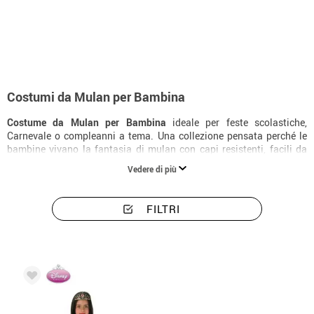
Inizio
Costumi
Disney
Mulan
Costumi bambina Mulan
Costumi da Mulan per Bambina
Costume da Mulan per Bambina
ideale per feste scolastiche,
Carnevale o compleanni a tema. Una collezione pensata perché le
bambine vivano la fantasia di mulan con capi resistenti, facili da
indossare e con una finitura molto realistica.
Vedere di più
FILTRI