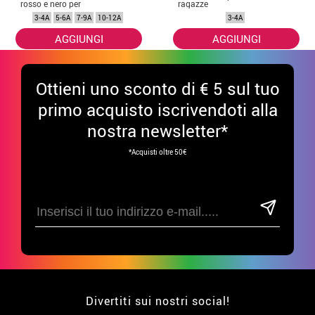
rosso e nero per
ragazze
bambina
3-4A
5-6A
7-9A
10-12A
3-4A
AGGIUNGI
AGGIUNGI
Ottieni uno sconto di € 5 sul tuo
primo acquisto iscrivendoti alla
nostra newsletter*
*Acquisti oltre 50€
Divertiti sui nostri social!