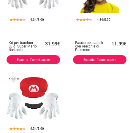
4.34/5.00
4.34/5.00
Kit per bambini
Fascia per capelli
31.99€
11.99€
Luigi Super Mario
con orecchie di
Nintendo:
Pokemon
berretto, guanti e
Pikachu per
baffi
bambini
Esaurito - Fammi sapere
Esaurito - Fammi sapere
4.34/5.00