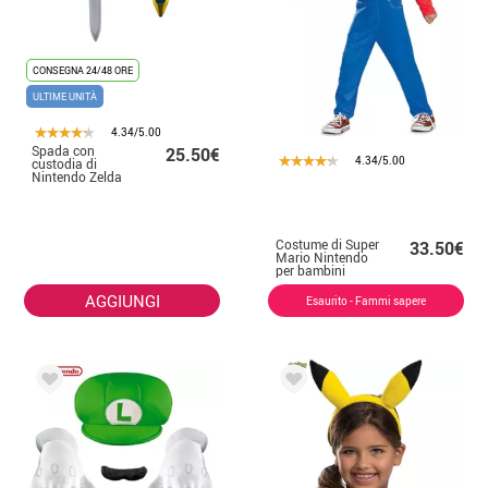
CONSEGNA 24/48 ORE
ULTIME UNITÀ
4.34/5.00
Spada con
25.50€
4.34/5.00
custodia di
Nintendo Zelda
Costume di Super
33.50€
Mario Nintendo
per bambini
AGGIUNGI
Esaurito - Fammi sapere