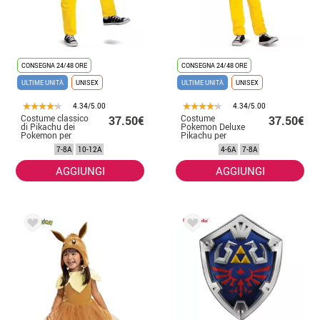
CONSEGNA 24/48 ORE
CONSEGNA 24/48 ORE
ULTIME UNITÀ
UNISEX
ULTIME UNITÀ
UNISEX
4.34/5.00
4.34/5.00
Costume classico
Costume
37.50€
37.50€
di Pikachu dei
Pokemon Deluxe
Pokemon per
Pikachu per
bambini
bambini
7-8A
10-12A
4-6A
7-8A
AGGIUNGI
AGGIUNGI