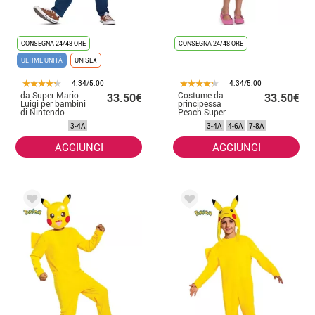
CONSEGNA 24/48 ORE
CONSEGNA 24/48 ORE
ULTIME UNITÀ
UNISEX
4.34/5.00
4.34/5.00
da Super Mario
Costume da
33.50€
33.50€
Luigi per bambini
principessa
di Nintendo
Peach Super
Mario Nintendo
3-4A
3-4A
4-6A
7-8A
per bambine
AGGIUNGI
AGGIUNGI