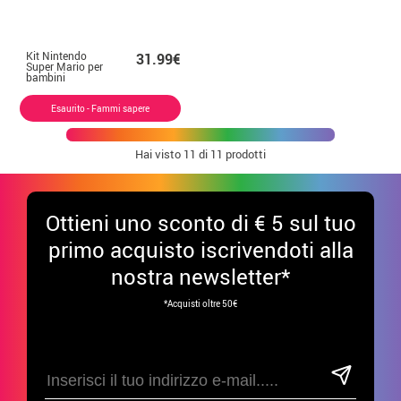
Kit Nintendo
31.99€
Super Mario per
bambini
Esaurito - Fammi sapere
Hai visto
11
di 11 prodotti
Ottieni uno sconto di € 5 sul tuo
primo acquisto iscrivendoti alla
nostra newsletter*
*Acquisti oltre 50€