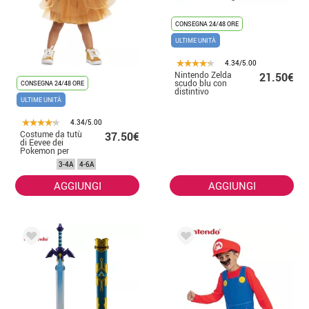
CONSEGNA 24/48 ORE
ULTIME UNITÀ
4.34/5.00
Nintendo Zelda
21.50€
scudo blu con
CONSEGNA 24/48 ORE
distintivo
ULTIME UNITÀ
4.34/5.00
Costume da tutù
37.50€
di Eevee dei
Pokemon per
bambine
3-4A
4-6A
AGGIUNGI
AGGIUNGI