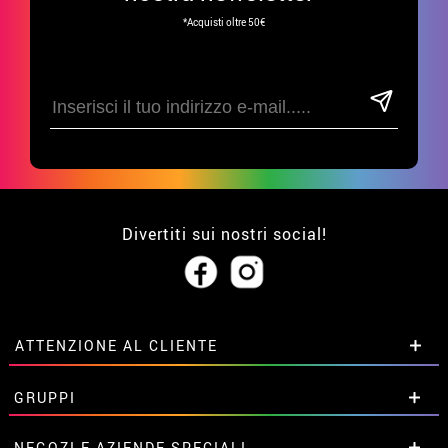
*Acquisti oltre 50€
Divertiti sui nostri social!
ATTENZIONE AL CLIENTE
• Su di noi
GRUPPI
• Condizioni di vendita
• Avviso legale
privacy
Sconti speciali per gruppi.
NEGOZI E AZIENDE SPECIALI