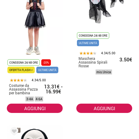
CONSEGNA 24/48 ORE
ULTIME UNITÀ
4.34/5.00
Maschera
3.50€
Assassina Spirali
CONSEGNA 24/48 ORE
-20%
Rosse
OFERTTA FLASH ⚡
ULTIME UNITÀ
mis.Unica
4.34/5.00
Costume da
13.31€ -
Assassina Pazza
16.99€
per bambina
3-4A
4-6A
AGGIUNGI
AGGIUNGI