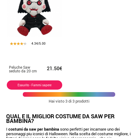
4.34/5.00
Peluche Saw
21.50€
seduto da 20 cm
Esaurito - Fammi sapere
Hai visto
3
di 3 prodotti
QUAL E IL MIGLIOR COSTUME DA SAW PER
BAMBINA?
I
costumi da saw per bambina
sono perfetti per incarnare uno dei
personaggi piu iconici di Halloween. Nella scelta del costume migliore, i