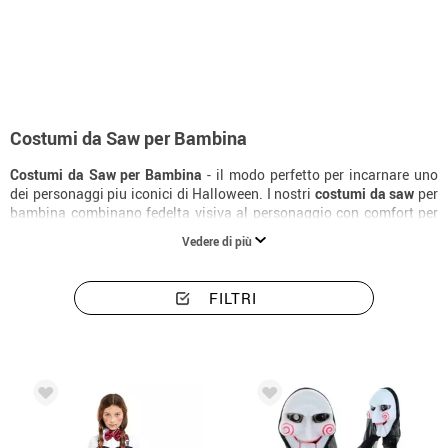
Inizio
Costumi di Halloween
Saw
Costumi bambina Saw
Costumi da Saw per Bambina
Costumi da Saw per Bambina
- il modo perfetto per incarnare uno
dei personaggi piu iconici di Halloween. I nostri
costumi da saw
per
bambina combinano fedelta visiva al personaggio con comfort per
un'intera notte di festa. Con diversi livelli di elaborazione disponibili,
Vedere di più
trovi il
costume da saw per bambina
ideale al miglior prezzo, con
consegna in 24 ore.
FILTRI