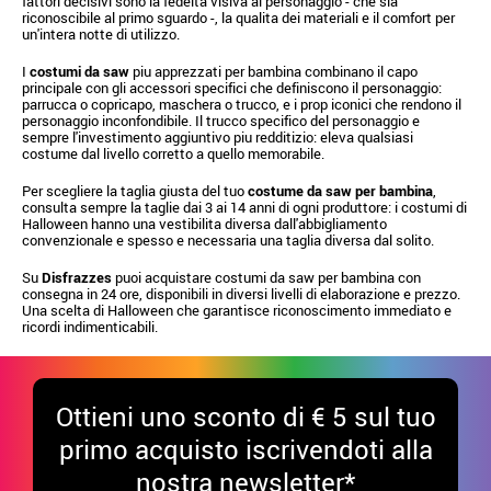
fattori decisivi sono la fedelta visiva al personaggio - che sia
riconoscibile al primo sguardo -, la qualita dei materiali e il comfort per
un'intera notte di utilizzo.
I
costumi da saw
piu apprezzati per bambina combinano il capo
principale con gli accessori specifici che definiscono il personaggio:
parrucca o copricapo, maschera o trucco, e i prop iconici che rendono il
personaggio inconfondibile. Il trucco specifico del personaggio e
sempre l'investimento aggiuntivo piu redditizio: eleva qualsiasi
costume dal livello corretto a quello memorabile.
Per scegliere la taglia giusta del tuo
costume da saw per bambina
,
consulta sempre la taglie dai 3 ai 14 anni di ogni produttore: i costumi di
Halloween hanno una vestibilita diversa dall'abbigliamento
convenzionale e spesso e necessaria una taglia diversa dal solito.
Su
Disfrazzes
puoi acquistare costumi da saw per bambina con
consegna in 24 ore, disponibili in diversi livelli di elaborazione e prezzo.
Una scelta di Halloween che garantisce riconoscimento immediato e
ricordi indimenticabili.
Ottieni uno sconto di € 5 sul tuo
primo acquisto iscrivendoti alla
nostra newsletter*