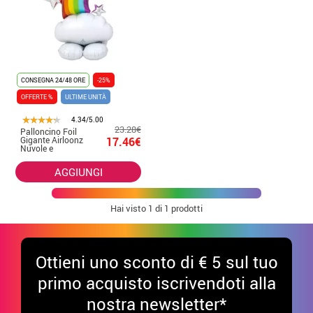
CONSEGNA 24/48 ORE
-25%
OFFERTE %
ULTIME UNITÀ
4.34/5.00
23.28€
Palloncino Foil
Gigante Airloonz
17.46€
Nuvole e
Arcobaleni
91x132 cm
AGGIUNGI
Hai visto
1
di 1 prodotti
Ottieni uno sconto di € 5 sul tuo
primo acquisto iscrivendoti alla
nostra newsletter*