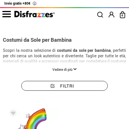
Invio gratis +80€
i
0
Inizio
Costumi
Costumi bambina sole
Costumi da Sole per Bambina
Scopri la nostra selezione di
costumi da sole per bambina
, perfetti
per chi cerca un look autentico e divertente. Taglie per tutte le età,
materiali di qualità e accessori coordinati per completare il costume
alla perfezione.
Vedere di più
FILTRI