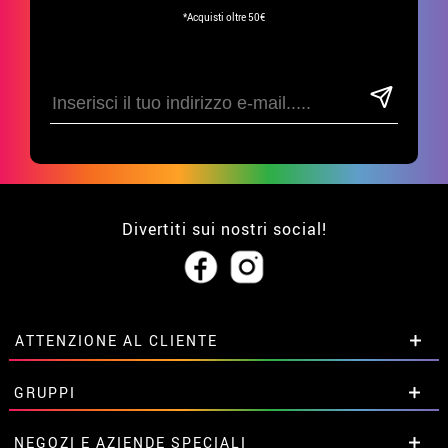
*Acquisti oltre 50€
Divertiti sui nostri social!
ATTENZIONE AL CLIENTE
• Su di noi
GRUPPI
• Condizioni di vendita
• Avviso legale
privacy
Sconti speciali per gruppi.
NEGOZI E AZIENDE SPECIALI