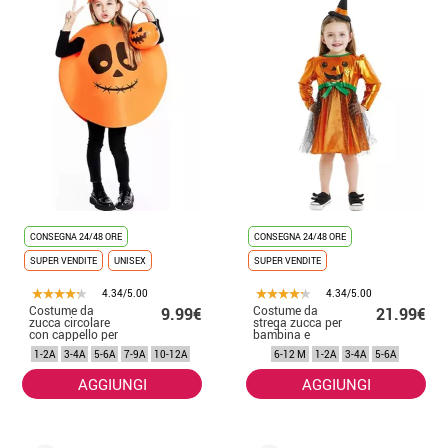
CONSEGNA 24/48 ORE
CONSEGNA 24/48 ORE
SUPER VENDITE
UNISEX
SUPER VENDITE
4.34/5.00
4.34/5.00
Costume da
Costume da
9.99€
21.99€
zucca circolare
strega zucca per
con cappello per
bambina e
bambino
bambino
1-2A
3-4A
5-6A
7-9A
10-12A
6-12 M
1-2A
3-4A
5-6A
AGGIUNGI
AGGIUNGI