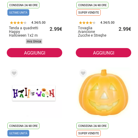
CONSEGNA 24/48 ORE
CONSEGNA 24/48 ORE
ULTIME UNITÀ
SUPER VENDITE
4.34/5.00
4.34/5.00
Tenda a quadretti
Tovaglia
2.99€
2.99€
Happy
Arancione
Halloween 1x2 m
Zucche e Streghe
137X274 cm
mis.Unica
AGGIUNGI
AGGIUNGI
CONSEGNA 24/48 ORE
CONSEGNA 24/48 ORE
ULTIME UNITÀ
SUPER VENDITE