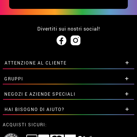
Divertiti sui nostri social!
ATTENZIONE AL CLIENTE
• Su di noi
GRUPPI
• Condizioni di vendita
• Avviso legale
privacy
Sconti speciali per gruppi.
NEGOZI E AZIENDE SPECIALI
• Attenzione al cliente
Contattaci qui
• Utilizzo dei cookies
Sconti speciali per gruppi.
HAI BISOGNO DI AIUTO?
•
Impostazioni dei cookie
Contattaci qui
Non ho ancora fatto l'ordine
ACQUISTI SICURI:
Ho gia realizzato l’ordine