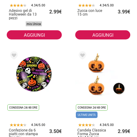
4.34/5.00
4.34/5.00
Adesivo gel di
Zucca con luce
2.99€
3.99€
Halloween da 13
15 cm
pezzi
mis.Unica
AGGIUNGI
AGGIUNGI
CONSEGNA 24/48 ORE
CONSEGNA 24/48 ORE
ULTIME UNITÀ
4.34/5.00
4.34/5.00
Confezione da 6
Candela Classica
3.50€
2.99€
piatti con stampa
Forma Zucca