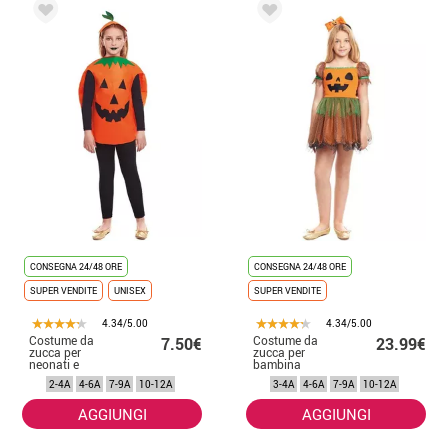
CONSEGNA 24/48 ORE
CONSEGNA 24/48 ORE
SUPER VENDITE
UNISEX
SUPER VENDITE
4.34/5.00
4.34/5.00
Costume da
Costume da
7.50€
23.99€
zucca per
zucca per
neonati e
bambina
bambini
2-4A
4-6A
7-9A
10-12A
3-4A
4-6A
7-9A
10-12A
AGGIUNGI
AGGIUNGI