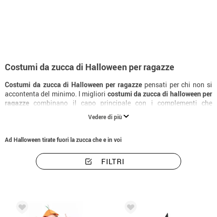
Inizio
Costumi di Halloween
Zucche Halloween
Costumi da zucca di Hall
Costumi da zucca di Halloween per ragazze
Costumi da zucca di Halloween per ragazze
pensati per chi non si
accontenta del minimo. I migliori
costumi da zucca di halloween per
ragazze
combinano il capo principale con i complementi che
rendono il personaggio riconoscibile all'istante. Scopri tutta la
Vedere di più
collezione di
costumi da zucca di halloween
per ragazze e trova la
versione perfetta per il tuo Halloween.
Ad Halloween tirate fuori la zucca che e in voi
FILTRI