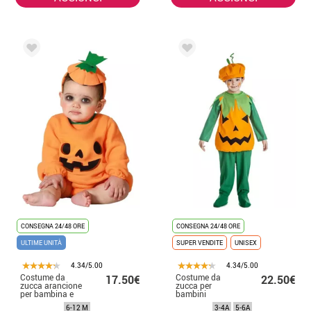
CONSEGNA 24/48 ORE
CONSEGNA 24/48 ORE
ULTIME UNITÀ
SUPER VENDITE
UNISEX
4.34/5.00
4.34/5.00
Costume da
Costume da
17.50€
22.50€
zucca arancione
zucca per
per bambina e
bambini
neonato
6-12 M
3-4A
5-6A