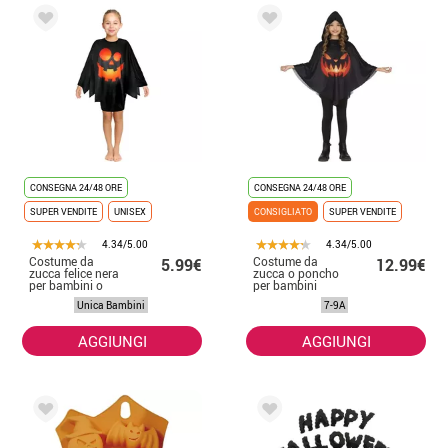
CONSEGNA 24/48 ORE
CONSEGNA 24/48 ORE
SUPER VENDITE
UNISEX
CONSIGLIATO
SUPER VENDITE
4.34/5.00
4.34/5.00
Costume da
Costume da
5.99€
12.99€
zucca felice nera
zucca o poncho
per bambini o
per bambini
poncho 65 cm
Unica Bambini
7-9A
AGGIUNGI
AGGIUNGI