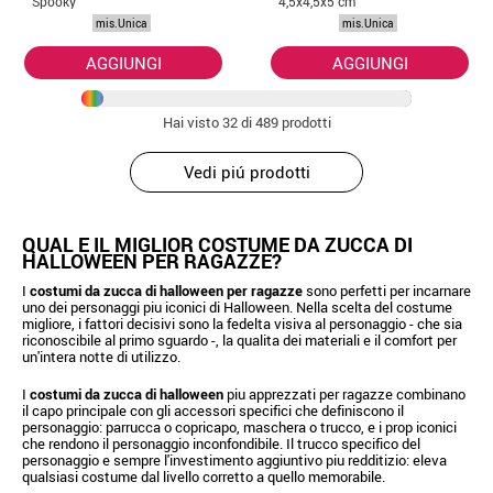
Spooky
4,5x4,5x5 cm
Halloween da 23
mis.Unica
mis.Unica
cm
AGGIUNGI
AGGIUNGI
Hai visto
32
di 489 prodotti
Vedi piú prodotti
QUAL E IL MIGLIOR COSTUME DA ZUCCA DI
HALLOWEEN PER RAGAZZE?
I
costumi da zucca di halloween per ragazze
sono perfetti per incarnare
uno dei personaggi piu iconici di Halloween. Nella scelta del costume
migliore, i fattori decisivi sono la fedelta visiva al personaggio - che sia
riconoscibile al primo sguardo -, la qualita dei materiali e il comfort per
un'intera notte di utilizzo.
I
costumi da zucca di halloween
piu apprezzati per ragazze combinano
il capo principale con gli accessori specifici che definiscono il
personaggio: parrucca o copricapo, maschera o trucco, e i prop iconici
che rendono il personaggio inconfondibile. Il trucco specifico del
personaggio e sempre l'investimento aggiuntivo piu redditizio: eleva
qualsiasi costume dal livello corretto a quello memorabile.