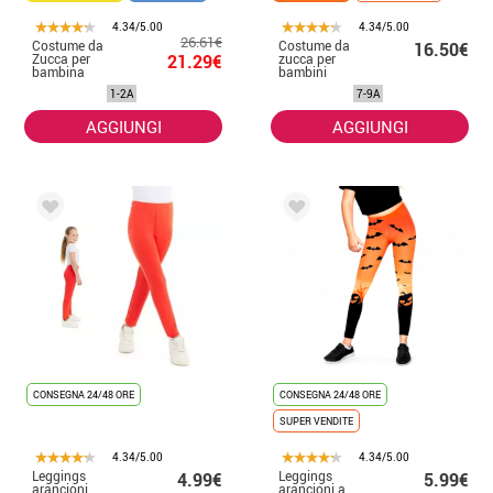
4.34/5.00
4.34/5.00
26.61€
Costume da
Costume da
16.50€
Zucca per
21.29€
zucca per
bambina
bambini
1-2A
7-9A
AGGIUNGI
AGGIUNGI
CONSEGNA 24/48 ORE
CONSEGNA 24/48 ORE
SUPER VENDITE
4.34/5.00
4.34/5.00
Leggings
Leggings
4.99€
5.99€
arancioni
arancioni a