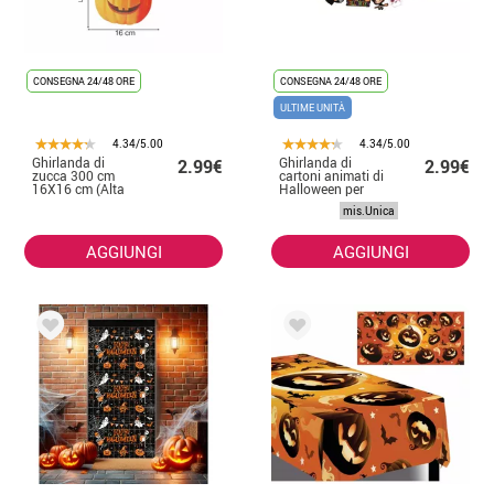
CONSEGNA 24/48 ORE
CONSEGNA 24/48 ORE
ULTIME UNITÀ
4.34/5.00
4.34/5.00
Ghirlanda di
Ghirlanda di
2.99€
2.99€
zucca 300 cm
cartoni animati di
16X16 cm (Alta
Halloween per
qualità)
bambini di 3 m
mis.Unica
AGGIUNGI
AGGIUNGI