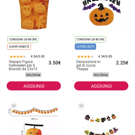
CONSEGNA 24/48 ORE
CONSEGNA 24/48 ORE
SUPER VENDITE
ULTIME UNITÀ
4.34/5.00
4.34/5.00
Stampo Figura
Decorazione in
3.50€
2.25€
Halloween per 6
gel di zucca
Biscotti da 23x15
"Happy
cm
Halloween"
mis.Unica
mis.Unica
20x25 cm
AGGIUNGI
AGGIUNGI