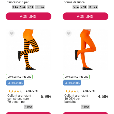
fluorescenti per
forma di zucca
bambine
per ragazze
3-4A
5-6A
7-9A
10-12A
5-6A
7-9A
10-12A
AGGIUNGI
AGGIUNGI
CONSEGNA 24/48 ORE
CONSEGNA 24/48 ORE
ULTIME UNITÀ
ULTIME UNITÀ
4.34/5.00
4.34/5.00
Collant arancioni
Collant arancioni
5.99€
4.50€
con strisce nere,
40 DEN per
70 denari per
bambine
bambine
7-10 A
7-10 A