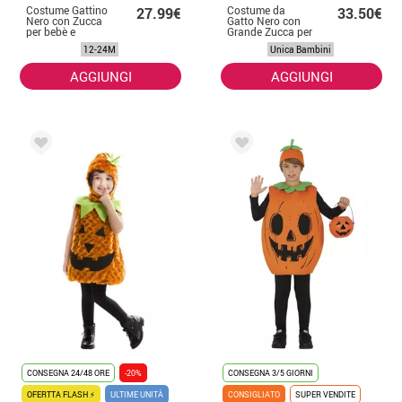
Costume Gattino
Costume da
27.99€
33.50€
Nero con Zucca
Gatto Nero con
per bebè e
Grande Zucca per
bambino
bambina
12-24M
Unica Bambini
AGGIUNGI
AGGIUNGI
CONSEGNA 24/48 ORE
-20%
CONSEGNA 3/5 GIORNI
OFERTTA FLASH ⚡
ULTIME UNITÀ
CONSIGLIATO
SUPER VENDITE