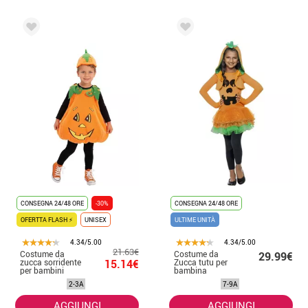
CONSEGNA 24/48 ORE
-30%
CONSEGNA 24/48 ORE
OFERTTA FLASH ⚡
UNISEX
ULTIME UNITÀ
4.34/5.00
4.34/5.00
21.63€
Costume da
Costume da
29.99€
zucca sorridente
15.14€
Zucca tutu per
per bambini
bambina
2-3A
7-9A
AGGIUNGI
AGGIUNGI