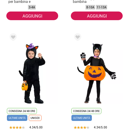
per bambina e
bambina
bebé
3-4A
8-10A
11-13A
AGGIUNGI
AGGIUNGI
CONSEGNA 24/48 ORE
CONSEGNA 24/48 ORE
ULTIME UNITÀ
UNISEX
ULTIME UNITÀ
4.34/5.00
4.34/5.00