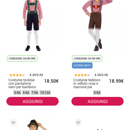
CONSEGNA 24/48 ORE
CONSEGNA 24/48 ORE
ULTIME UNITÀ
4.34/5.00
4.34/5.00
Costume tirolese
Costume tedesco
18.50€
18.99€
con pantalone
in velluto rosa e
nero per bambino
marrone per
bambino
3-4A
5-6A
7-9A
10-12A
5-6A
AGGIUNGI
AGGIUNGI