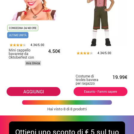
CONSEGNA 24/48 ORE
ULTIME UNITÀ
4.34/5.00
Mini cappello
4.50€
4.34/5.00
bavarese da
Oktoberfest con
fiore e piume
mis.Unica
Costume di
19.99€
tirolés baviera
per ragazzo
AGGIUNGI
Esaurito - Fammi sapere
Hai visto
8
di 8 prodotti
Ottieni uno sconto di € 5 sul tuo