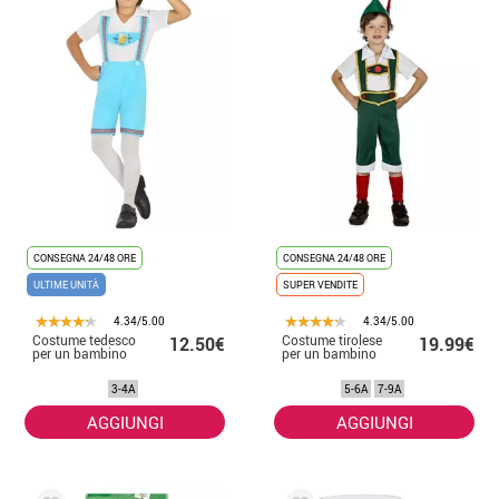
CONSEGNA 24/48 ORE
CONSEGNA 24/48 ORE
ULTIME UNITÀ
SUPER VENDITE
4.34/5.00
4.34/5.00
Costume tedesco
Costume tirolese
12.50€
19.99€
per un bambino
per un bambino
3-4A
5-6A
7-9A
AGGIUNGI
AGGIUNGI