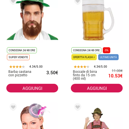
CONSEGNA 24/48 ORE
CONSEGNA 24/48 ORE
-5%
SUPER VENDITE
OFERTTA FLASH ⚡
ULTIME UNITÀ
4.34/5.00
4.34/5.00
11.08€
Barba castana
Boccale di birra
3.50€
con pizzetto
finto da 15 cm
10.53€
(400 ml)
AGGIUNGI
AGGIUNGI