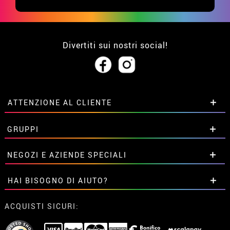
Divertiti sui nostri social!
ATTENZIONE AL CLIENTE
• Su di noi
GRUPPI
• Condizioni di vendita
• Avviso legale
privacy
Sconti speciali per gruppi.
NEGOZI E AZIENDE SPECIALI
• Attenzione al cliente
Contattaci qui
• Utilizzo dei cookies
Sconti speciali per gruppi.
HAI BISOGNO DI AIUTO?
•
Impostazioni dei cookie
Contattaci qui
Non ho ancora fatto l'ordine
ACQUISTI SICURI:
Ho gia realizzato l’ordine