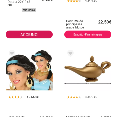
4.34/5.00
Dorata 22x11x8
cm
mis.Unica
Costume da
22.50€
principessa
araba blu per
donna
AGGIUNGI
Esaurito - Fammi sapere
4.34/5.00
4.34/5.00
Parrucca da
Lampada geniale