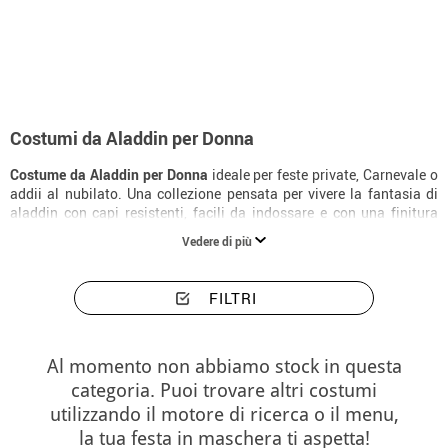
Inizio
Costumi
Disney
Aladdin
Costumi donna Aladdin
Costumi da Aladdin per Donna
Costume da Aladdin per Donna
ideale per feste private, Carnevale o
addii al nubilato. Una collezione pensata per vivere la fantasia di
aladdin con capi resistenti, facili da indossare e con una finitura
molto slanciante.
Vedere di più
FILTRI
Al momento non abbiamo stock in questa
categoria. Puoi trovare altri costumi
utilizzando il motore di ricerca o il menu,
la tua festa in maschera ti aspetta!