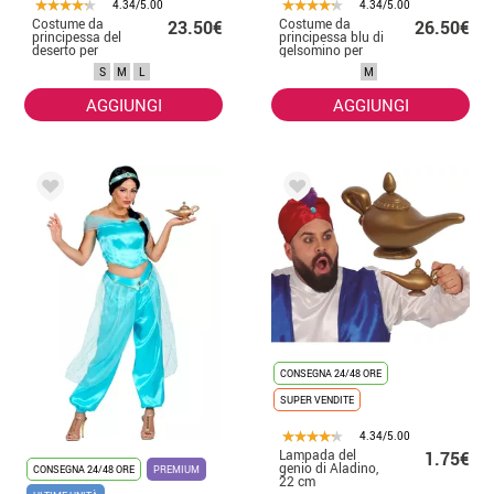
4.34/5.00
4.34/5.00
Costume da
Costume da
23.50€
26.50€
principessa del
principessa blu di
deserto per
gelsomino per
donna
donna
S
M
L
M
AGGIUNGI
AGGIUNGI
CONSEGNA 24/48 ORE
SUPER VENDITE
4.34/5.00
Lampada del
1.75€
genio di Aladino,
CONSEGNA 24/48 ORE
PREMIUM
22 cm