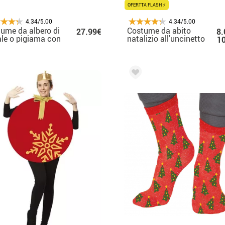
OFERTTA FLASH ⚡
4.34/5.00
4.34/5.00
ume da albero di
Costume da abito
27.99€
8.
le o pigiama con
natalizio all'uncinetto
1
uccio per adulto
bianco per donna