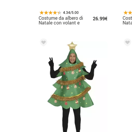
4.34/5.00
Costume da albero di
Cost
26.99€
Natale con volant e
Nata
fascia per capelli da
capp
donna