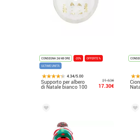
CONSEGNA 24/48 ORE
-20%
OFFERTE %
CONSEG
ULTIME UNITÀ
4.34/5.00
21.63€
Supporto per albero
Cion
17.30€
di Natale bianco 100
Nata
cm
Nev