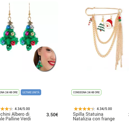
NA 24/48 ORE
ULTIME UNITÀ
CONSEGNA 24/48 ORE
4.34/5.00
4.34/5.00
chini Albero di
Spilla Statuina
3.50€
le Palline Verdi
Natalizia con frange
4,5 cm
8x8 cm