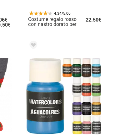
4.34/5.00
Costume regalo rosso
06€ -
22.50€
con nastro dorato per
0.50€
adulto