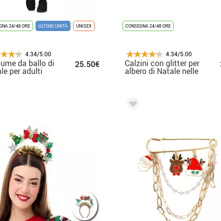
NA 24/48 ORE
ULTIME UNITÀ
UNISEX
CONSEGNA 24/48 ORE
4.34/5.00
4.34/5.00
ume da ballo di
Calzini con glitter per
25.50€
le per adulti
albero di Natale nelle
taglie dalla 22 alla 41