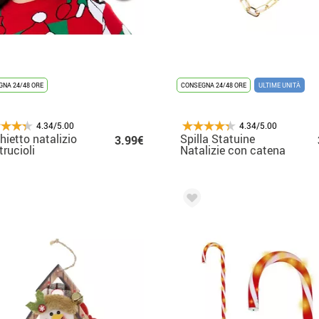
NA 24/48 ORE
CONSEGNA 24/48 ORE
ULTIME UNITÀ
4.34/5.00
4.34/5.00
hietto natalizio
Spilla Statuine
3.99€
trucioli
Natalizie con catena
8x8 cm