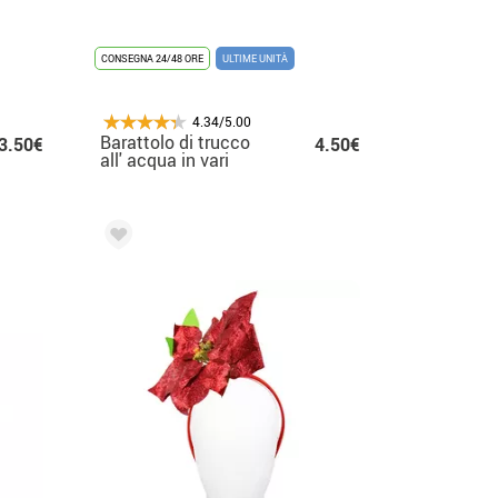
CONSEGNA 24/48 ORE
ULTIME UNITÀ
4.34/5.00
Barattolo di trucco
3.50€
4.50€
all' acqua in vari
colori 28 ml