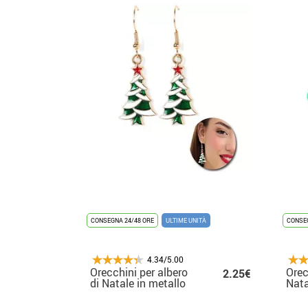
CONSEGNA 24/48 ORE
ULTIME UNITÀ
CONSEG
4.34/5.00
Orecchini per albero
Orec
2.25€
di Natale in metallo
Nata
2x2,5 cm
2,5x