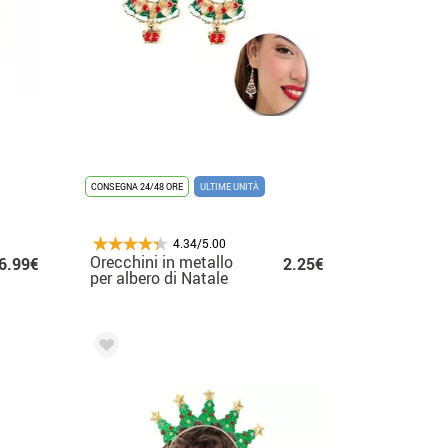
CONSEGNA 24/48 ORE
ULTIME UNITÀ
4.34/5.00
Orecchini in metallo
6.99€
2.25€
per albero di Natale
2x4 cm