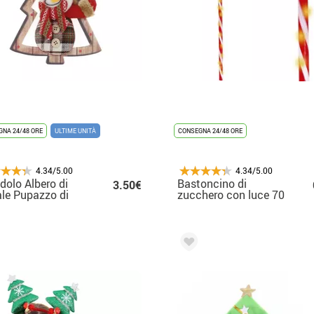
NA 24/48 ORE
ULTIME UNITÀ
CONSEGNA 24/48 ORE
4.34/5.00
4.34/5.00
dolo Albero di
Bastoncino di
3.50€
le Pupazzo di
zucchero con luce 70
e 19x16 cm
cm