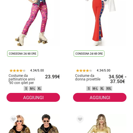
CONSEGNA 24/48 ORE
CONSEGNA 24/48 ORE
4.34/5.00
4.34/5.00
Costume da
Costume da
23.99€
34.50€ -
pattinatrice anni
donna proiettile
37.50€
'90 con gilet per
donna
S
M-L
XL
S
M-L
XL
XXL
AGGIUNGI
AGGIUNGI