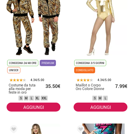
CONSEGNA 24/48 ORE
PREMIUM
CONSEGNA 3/5 GIORNI
UNISEX
CONSIGLIATO
4.34/5.00
4.34/5.00
Costume da tuta
Maillot o Corpo
35.50€
7.99€
alla moda per
Oro Colore Donne
feste in oro
metallizzato per
S
M
L
XL
XXL
S
M
L
adulti
AGGIUNGI
AGGIUNGI