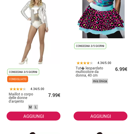
CONSEGNA 3/5 GIORNI
4.34/5.00
Tut� leopardato
6.99€
multicolore da
CONSEGNA 3/5 GIORNI
donna, 40 cm
CONSIGLIATO
mis.Unica
4.34/5.00
Maillot o corpo
7.99€
delle donne
d'argento
M
L
AGGIUNGI
AGGIUNGI