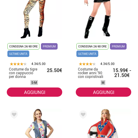
CONSEGNA 24/48 ORE
PREMIUM
CONSEGNA 24/48 ORE
PREMIUM
ULTIME UNITÀ
ULTIME UNITÀ
4.34/5.00
4.34/5.00
Costume da tigre
Costume da
25.50€
15.99€ -
con cappuccio
rocker anni '90
21.50€
per donna
con copristivali
per donna
S-M
M
AGGIUNGI
AGGIUNGI