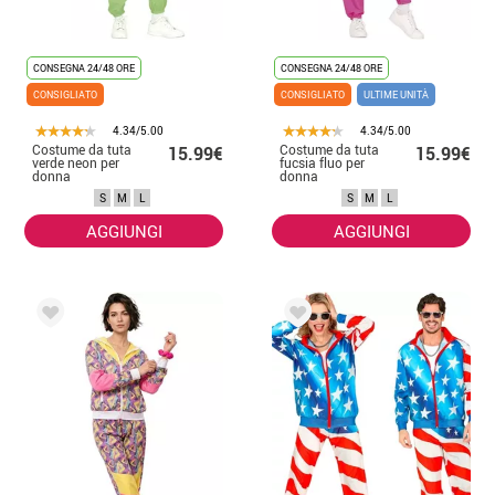
CONSEGNA 24/48 ORE
CONSEGNA 24/48 ORE
CONSIGLIATO
CONSIGLIATO
ULTIME UNITÀ
4.34/5.00
4.34/5.00
Costume da tuta
Costume da tuta
15.99€
15.99€
verde neon per
fucsia fluo per
donna
donna
S
M
L
S
M
L
AGGIUNGI
AGGIUNGI