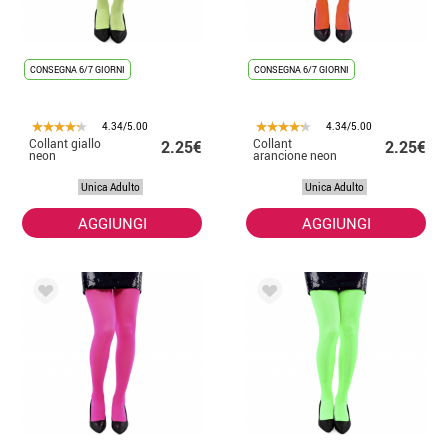
CONSEGNA 6/7 GIORNI
CONSEGNA 6/7 GIORNI
4.34/5.00
4.34/5.00
Collant giallo
Collant
2.25€
2.25€
neon
arancione neon
Unica Adulto
Unica Adulto
AGGIUNGI
AGGIUNGI