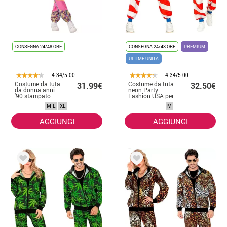
CONSEGNA 24/48 ORE
CONSEGNA 24/48 ORE
PREMIUM
ULTIME UNITÀ
4.34/5.00
4.34/5.00
Costume da tuta
Costume da tuta
31.99€
32.50€
da donna anni
neon Party
'90 stampato
Fashion USA per
verde
adulto
M-L
XL
M
AGGIUNGI
AGGIUNGI