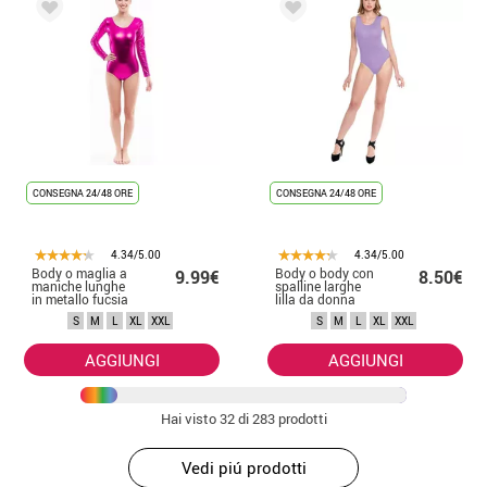
CONSEGNA 24/48 ORE
CONSEGNA 24/48 ORE
4.34/5.00
4.34/5.00
Body o maglia a
Body o body con
9.99€
8.50€
maniche lunghe
spalline larghe
in metallo fucsia
lilla da donna
da donna
S
M
L
XL
XXL
S
M
L
XL
XXL
AGGIUNGI
AGGIUNGI
Hai visto
32
di 283 prodotti
Vedi piú prodotti