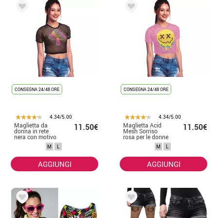
CONSEGNA 24/48 ORE
CONSEGNA 24/48 ORE
4.34/5.00
4.34/5.00
Maglietta da
Maglietta Acid
11.50€
11.50€
donna in rete
Mesh Sorriso
nera con motivo
rosa per le donne
a fungo
M
L
M
L
AGGIUNGI
AGGIUNGI