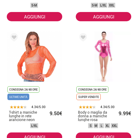
S-M
S-M
L/XL
XXL
AGGIUNGI
AGGIUNGI
CONSEGNA 24/48 ORE
CONSEGNA 24/48 ORE
ULTIME UNITÀ
SUPER VENDITE
4.34/5.00
4.34/5.00
T-shirt a maniche
Body o maglia da
9.50€
9.99€
lunghe in rete
donna a maniche
arancione neon
lunghe rosa
da donna
metallizzato
L/XL
S
M
L
XL
XXL
AGGIUNGI
AGGIUNGI