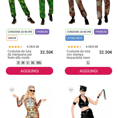
CONSEGNA 24/48 ORE
PREMIUM
CONSEGNA 24/48 ORE
PREMIUM
UNISEX
ULTIME UNITÀ
4.34/5.00
4.34/5.00
Costume da tuta
Costume da tuta
32.50€
32.50€
da marijuana per
con stampa
feste alla moda
leopardata neon
per adulti
per adulto
S
M
L
XL
XXL
L
AGGIUNGI
AGGIUNGI