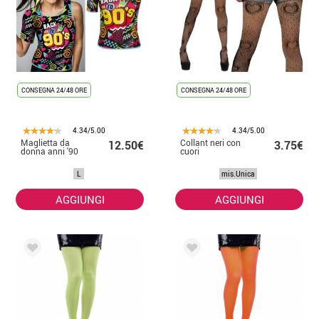
CONSEGNA 24/48 ORE
CONSEGNA 24/48 ORE
4.34/5.00
4.34/5.00
Maglietta da
Collant neri con
12.50€
3.75€
donna anni '90
cuori
L
mis.Unica
AGGIUNGI
AGGIUNGI