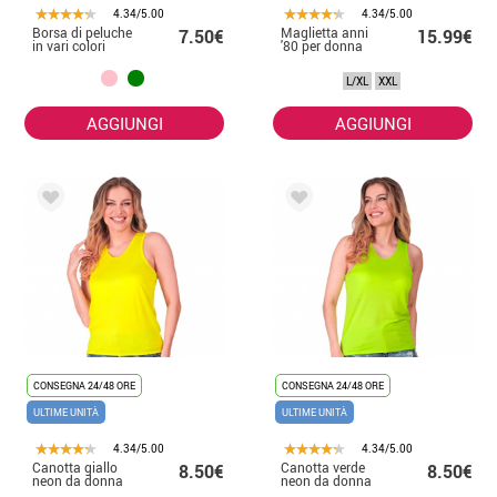
4.34/5.00
4.34/5.00
Borsa di peluche
Maglietta anni
7.50€
15.99€
in vari colori
'80 per donna
L/XL
XXL
AGGIUNGI
AGGIUNGI
CONSEGNA 24/48 ORE
CONSEGNA 24/48 ORE
ULTIME UNITÀ
ULTIME UNITÀ
4.34/5.00
4.34/5.00
Canotta giallo
Canotta verde
8.50€
8.50€
neon da donna
neon da donna