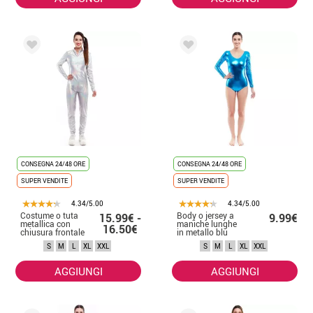
CONSEGNA 24/48 ORE
CONSEGNA 24/48 ORE
SUPER VENDITE
SUPER VENDITE
4.34/5.00
4.34/5.00
Costume o tuta
Body o jersey a
15.99€ -
9.99€
metallica con
maniche lunghe
16.50€
chiusura frontale
in metallo blu
olografica per
turchese da
S
M
L
XL
XXL
S
M
L
XL
XXL
donna
donna
AGGIUNGI
AGGIUNGI