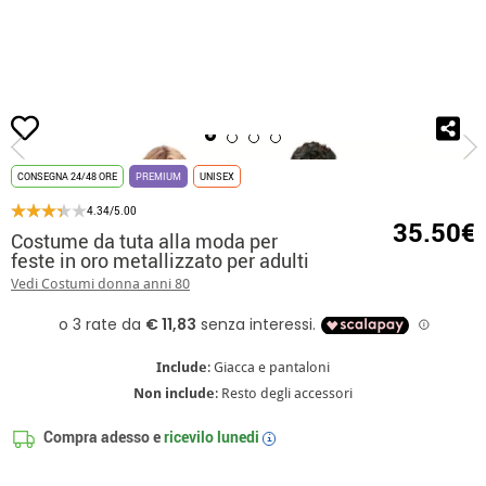
Inizio
Costumi
Costumi Anni '80
Costume da tuta alla moda per feste in or
CONSEGNA 24/48 ORE
PREMIUM
UNISEX
4.34/5.00
35.50€
Costume da tuta alla moda per
feste in oro metallizzato per adulti
Vedi Costumi donna anni 80
Include
: Giacca e pantaloni
Non include
: Resto degli accessori
Compra adesso e
ricevilo
lunedi
i