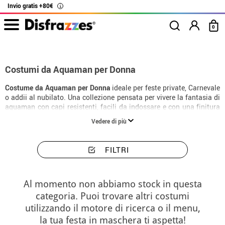
Invio gratis +80€
i
0
Inizio
Costumi
Costumi donna Aquaman
Costumi da Aquaman per Donna
Costume da Aquaman per Donna
ideale per feste private, Carnevale
o addii al nubilato. Una collezione pensata per vivere la fantasia di
aquaman con capi resistenti, facili da indossare e con una finitura
molto slanciante.
Vedere di più
FILTRI
Al momento non abbiamo stock in questa
categoria. Puoi trovare altri costumi
utilizzando il motore di ricerca o il menu,
la tua festa in maschera ti aspetta!