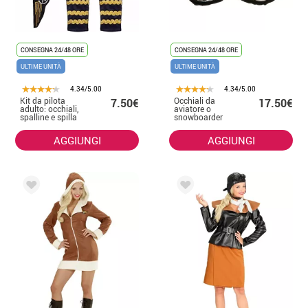
CONSEGNA 24/48 ORE
CONSEGNA 24/48 ORE
ULTIME UNITÀ
ULTIME UNITÀ
4.34/5.00
4.34/5.00
Kit da pilota
Occhiali da
7.50€
17.50€
adulto: occhiali,
aviatore o
spalline e spilla
snowboarder
AGGIUNGI
AGGIUNGI