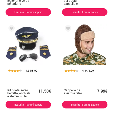
legionario verde
per adulti:
per adulto
cappello e
occhiali neri
Esaurito - Fammi sapere
Esaurito - Fammi sapere
4.34/5.00
4.34/5.00
Kit pilota aereo:
Cappello da
11.50€
7.99€
berretto, occhiali
aviatore retrò
e stemmi sulle
spalle
Esaurito - Fammi sapere
Esaurito - Fammi sapere