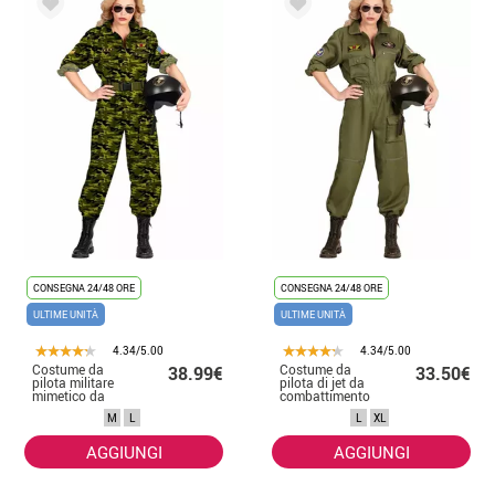
CONSEGNA 24/48 ORE
CONSEGNA 24/48 ORE
ULTIME UNITÀ
ULTIME UNITÀ
4.34/5.00
4.34/5.00
Costume da
Costume da
38.99€
33.50€
pilota militare
pilota di jet da
mimetico da
combattimento
donna
per donna
M
L
L
XL
AGGIUNGI
AGGIUNGI