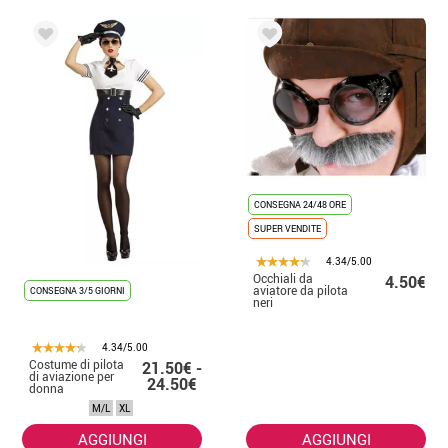
CONSEGNA 24/48 ORE
SUPER VENDITE
4.34/5.00
Occhiali da
4.50€
aviatore da pilota
CONSEGNA 3/5 GIORNI
neri
4.34/5.00
Costume di pilota
21.50€ -
di aviazione per
24.50€
donna
M/L
XL
AGGIUNGI
AGGIUNGI