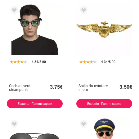
4.34/5.00
4.34/5.00
Occhiali verdi
Spilla da aviatore
3.75€
3.50€
steampunk
in oro
Esaurito - Fammi sapere
Esaurito - Fammi sapere