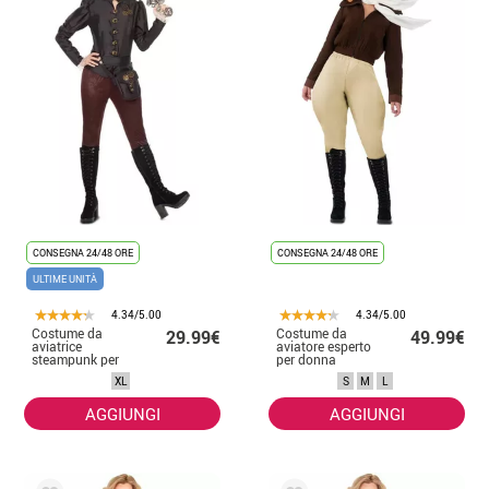
CONSEGNA 24/48 ORE
CONSEGNA 24/48 ORE
ULTIME UNITÀ
4.34/5.00
4.34/5.00
Costume da
Costume da
29.99€
49.99€
aviatrice
aviatore esperto
steampunk per
per donna
donna
XL
S
M
L
AGGIUNGI
AGGIUNGI