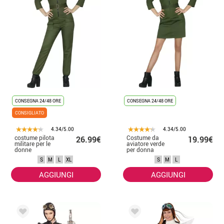
CONSEGNA 24/48 ORE
CONSEGNA 24/48 ORE
CONSIGLIATO
4.34/5.00
4.34/5.00
costume pilota
Costume da
26.99€
19.99€
militare per le
aviatore verde
donne
per donna
S
M
L
XL
S
M
L
AGGIUNGI
AGGIUNGI