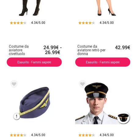
4.34/5.00
4.34/5.00
Costume da
Costume da
24.99€ -
42.99€
aviatore
aviatore retrò per
26.99€
civettuolo
donna
marrone per
donna
Esaurito - Fammi sapere
Esaurito - Fammi sapere
4.34/5.00
4.34/5.00