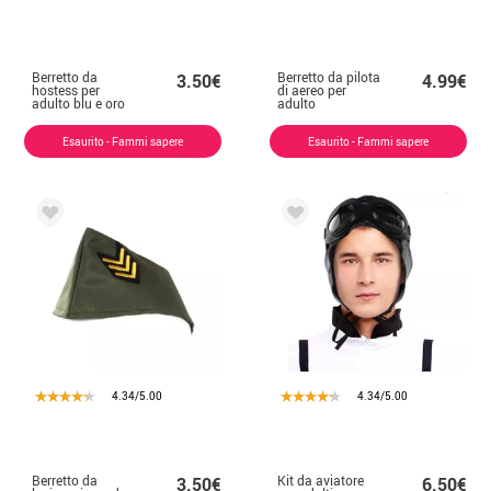
Berretto da
Berretto da pilota
3.50€
4.99€
hostess per
di aereo per
adulto blu e oro
adulto
Esaurito - Fammi sapere
Esaurito - Fammi sapere
4.34/5.00
4.34/5.00
Berretto da
Kit da aviatore
3.50€
6.50€