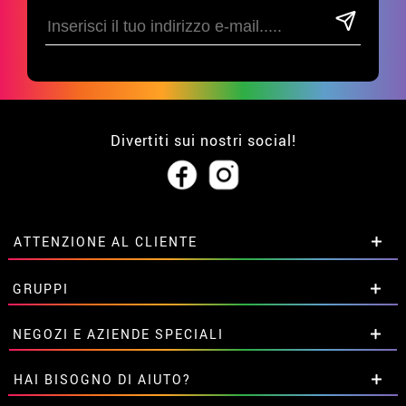
Divertiti sui nostri social!
ATTENZIONE AL CLIENTE
• Su di noi
GRUPPI
• Condizioni di vendita
• Avviso legale
privacy
Sconti speciali per gruppi.
NEGOZI E AZIENDE SPECIALI
• Attenzione al cliente
Contattaci qui
• Utilizzo dei cookies
Sconti speciali per gruppi.
HAI BISOGNO DI AIUTO?
•
Impostazioni dei cookie
Contattaci qui