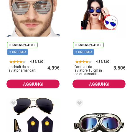
CONSEGNA 24/48 ORE
CONSEGNA 24/48 ORE
ULTIME UNITÀ
ULTIME UNITÀ
4.34/5.00
4.34/5.00
occhiali da sole
Occhiali da
4.99€
3.50€
aviator americani
aviatore 15 cm in
colori assortiti
AGGIUNGI
AGGIUNGI