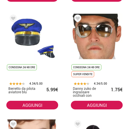
CONSEGNA 24/48 ORE
CONSEGNA 24/48 ORE
SUPER VENDITE
4.34/5.00
4.34/5.00
Berretto da pilota
Danny zuko de
5.99€
1.75€
aviatore blu
ingrassare
occhiali con
effetto specchio
AGGIUNGI
AGGIUNGI