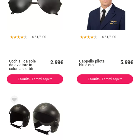
4.34/5.00
4.34/5.00
Occhiali da sole
Cappello pilota
2.99€
5.99€
da aviatore in
blu e oro
colori assortiti
Esaurito - Fammi sapere
Esaurito - Fammi sapere