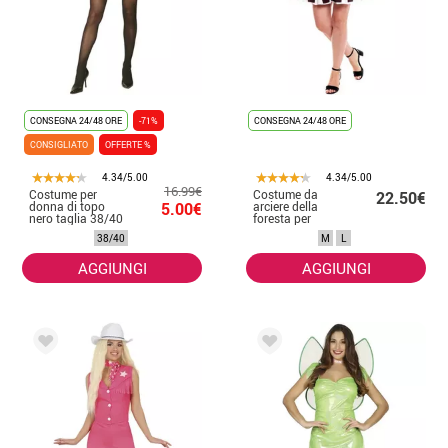
CONSEGNA 24/48 ORE
-71%
CONSEGNA 24/48 ORE
CONSIGLIATO
OFFERTE %
4.34/5.00
4.34/5.00
16.99€
Costume per
Costume da
22.50€
donna di topo
5.00€
arciere della
nero taglia 38/40
foresta per
donna
38/40
M
L
AGGIUNGI
AGGIUNGI