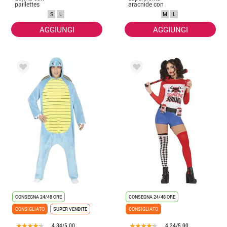
paillettes
aracnide con
arlecchino
cappuccio per
S
L
M
L
donna
AGGIUNGI
AGGIUNGI
CONSEGNA 24/48 ORE
CONSEGNA 24/48 ORE
CONSIGLIATO
SUPER VENDITE
CONSIGLIATO
4.34/5.00
4.34/5.00