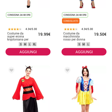
CONSEGNA 24/48 ORE
CONSEGNA 24/48 ORE
CONSIGLIATO
4.34/5.00
4.34/5.00
Costume da
Costume da
19.99€
19.50€
super eroina
macchinista
kryptoniana per
rosso per donna
donna
S
M
L
XL
S
M
L
AGGIUNGI
AGGIUNGI