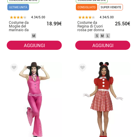
ULTIME UNITÀ
CONSIGLIATO
SUPER VENDITE
4.34/5.00
4.34/5.00
Costume da
Costume da
18.99€
25.50€
Moglie del
Regina di Cuori
marinaio da
rossa per donna
donna
M
S
M
L
AGGIUNGI
AGGIUNGI