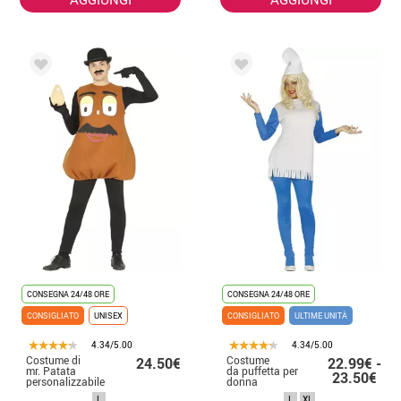
CONSEGNA 24/48 ORE
CONSEGNA 24/48 ORE
CONSIGLIATO
UNISEX
CONSIGLIATO
ULTIME UNITÀ
4.34/5.00
4.34/5.00
Costume di
Costume
24.50€
22.99€ -
mr. Patata
da puffetta per
23.50€
personalizzabile
donna
per adulti
L
L
XL