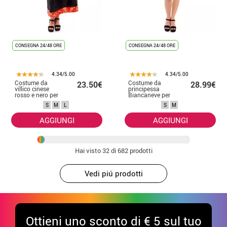
CONSEGNA 24/48 ORE
CONSEGNA 24/48 ORE
4.34/5.00
4.34/5.00
Costume da
Costume da
23.50€
28.99€
villico cinese
principessa
rosso e nero per
Biancaneve per
donna
donna
S
M
L
S
M
AGGIUNGI
AGGIUNGI
Hai visto
32
di 682 prodotti
Vedi piú prodotti
Ottieni uno sconto di € 5 sul tuo