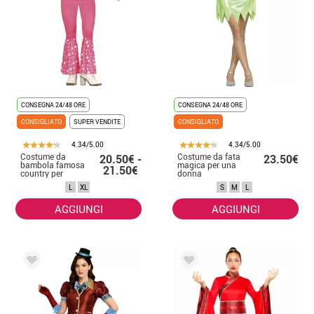
CONSEGNA 24/48 ORE
CONSEGNA 24/48 ORE
CONSIGLIATO
SUPER VENDITE
CONSIGLIATO
4.34/5.00
4.34/5.00
Costume da
Costume da fata
20.50€ -
23.50€
bambola famosa
magica per una
21.50€
country per
donna
donna
L
XL
S
M
L
AGGIUNGI
AGGIUNGI