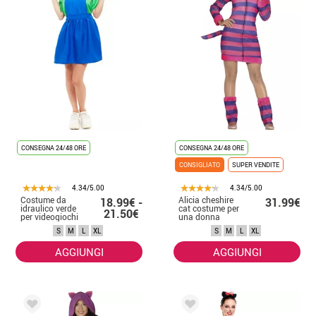
CONSEGNA 24/48 ORE
CONSEGNA 24/48 ORE
CONSIGLIATO
SUPER VENDITE
4.34/5.00
4.34/5.00
Costume da
Alicia cheshire
18.99€ -
31.99€
idraulico verde
cat costume per
21.50€
per videogiochi
una donna
da donna
S
M
L
XL
S
M
L
XL
AGGIUNGI
AGGIUNGI