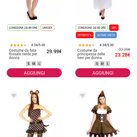
CONSEGNA 24/48 ORE
UNISEX
CONSEGNA 24/48 ORE
-30%
OFFERTE %
ULTIME UNITÀ
4.34/5.00
4.34/5.00
33.26€
Costume da fata
Costume da
29.99€
floreale verde per
principessa delle
23.28€
donna
nevi per donna
S
M
L
S
M
L
AGGIUNGI
AGGIUNGI