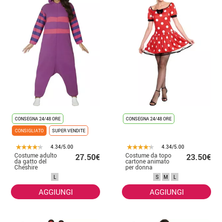
CONSEGNA 24/48 ORE
CONSEGNA 24/48 ORE
CONSIGLIATO
SUPER VENDITE
4.34/5.00
4.34/5.00
Costume adulto
Costume da topo
27.50€
23.50€
da gatto del
cartone animato
Cheshire
per donna
L
S
M
L
AGGIUNGI
AGGIUNGI