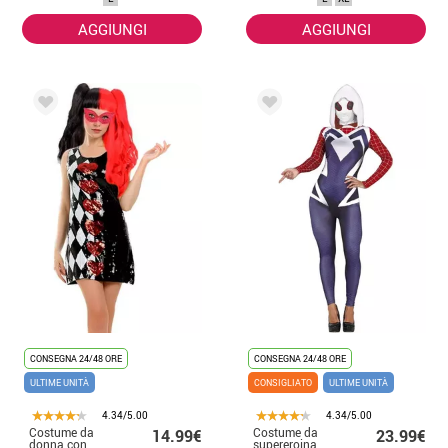
AGGIUNGI
AGGIUNGI
CONSEGNA 24/48 ORE
CONSEGNA 24/48 ORE
ULTIME UNITÀ
CONSIGLIATO
ULTIME UNITÀ
4.34/5.00
4.34/5.00
Costume da
Costume da
14.99€
23.99€
donna con
supereroina