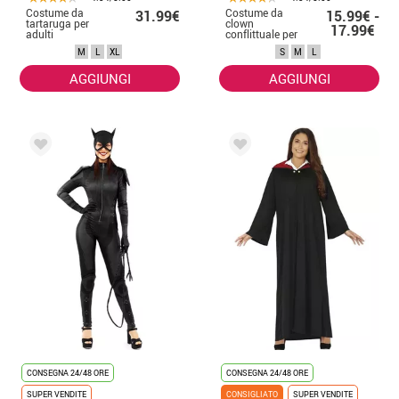
Costume da
Costume da
31.99€
15.99€ -
tartaruga per
clown
17.99€
adulti
conflittuale per
donna
M
L
XL
S
M
L
AGGIUNGI
AGGIUNGI
CONSEGNA 24/48 ORE
CONSEGNA 24/48 ORE
SUPER VENDITE
CONSIGLIATO
SUPER VENDITE