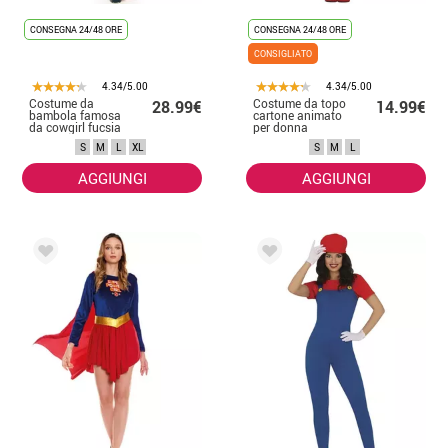
CONSEGNA 24/48 ORE
CONSEGNA 24/48 ORE
CONSIGLIATO
4.34/5.00
4.34/5.00
Costume da
Costume da topo
28.99€
14.99€
bambola famosa
cartone animato
da cowgirl fucsia
per donna
per donna
S
M
L
XL
S
M
L
AGGIUNGI
AGGIUNGI