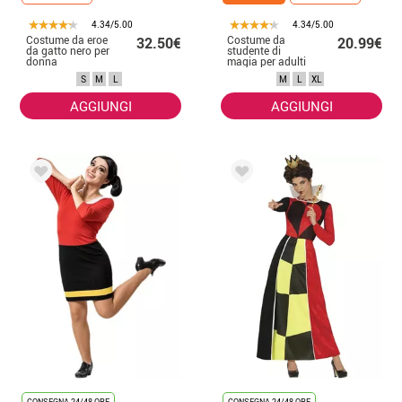
4.34/5.00
4.34/5.00
Costume da eroe
Costume da
32.50€
20.99€
da gatto nero per
studente di
donna
magia per adulti
S
M
L
M
L
XL
AGGIUNGI
AGGIUNGI
CONSEGNA 24/48 ORE
CONSEGNA 24/48 ORE