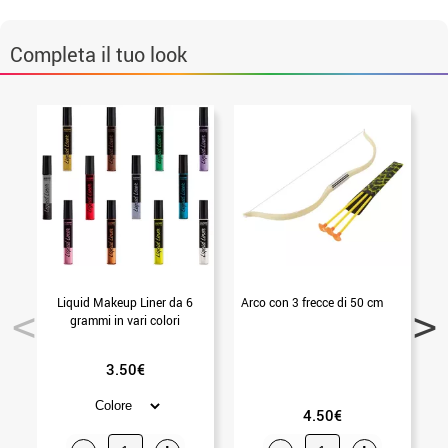
Completa il tuo look
Liquid Makeup Liner da 6
Arco con 3 frecce di 50 cm
grammi in vari colori
l
3.50€
4.50€