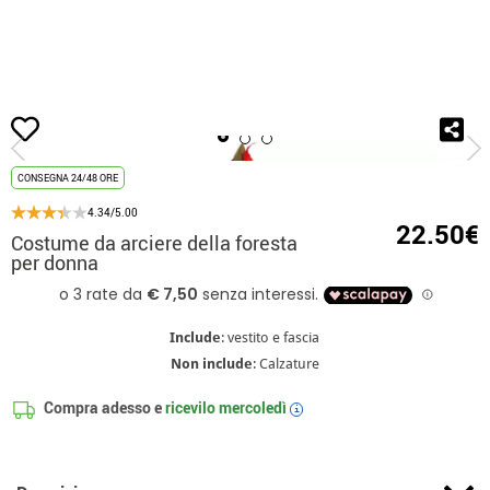
Inizio
Costumi
Costumi per feste
Costumi fiera medievale
Costume da
CONSEGNA 24/48 ORE
4.34/5.00
22.50€
Costume da arciere della foresta
per donna
Include
: vestito e fascia
Non include
: Calzature
Compra adesso e
ricevilo
mercoledì
i