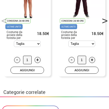
CONSEGNA 24/48 ORE
CONSEGNA 24/48 ORE
ULTIME UNITÀ
ULTIME UNITÀ
Costume da
Costume da
18.50€
18.50€
arciere della
arciere della
foresta per
foresta per
bambina
bambino
-
+
-
+
AGGIUNGI
AGGIUNGI
Categorie correlate