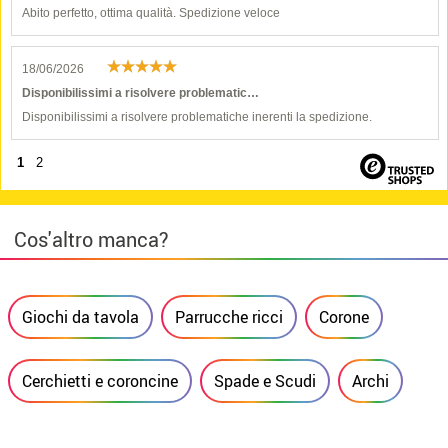
Abito perfetto, ottima qualità. Spedizione veloce
18/06/2026
Disponibilissimi a risolvere problematic…
Disponibilissimi a risolvere problematiche inerenti la spedizione.
1
2
Cos'altro manca?
Giochi da tavola
Parrucche ricci
Corone
Cerchietti e coroncine
Spade e Scudi
Archi