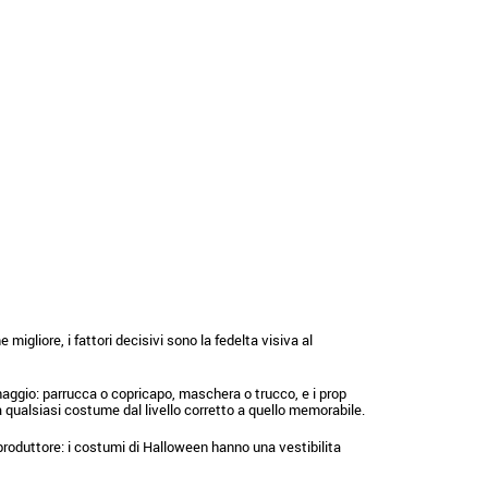
igliore, i fattori decisivi sono la fedelta visiva al
naggio: parrucca o copricapo, maschera o trucco, e i prop
a qualsiasi costume dal livello corretto a quello memorabile.
 produttore: i costumi di Halloween hanno una vestibilita