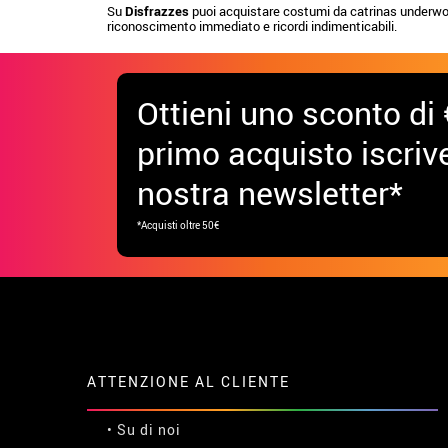
Su
Disfrazzes
puoi acquistare costumi da catrinas underworld
riconoscimento immediato e ricordi indimenticabili.
Ottieni uno sconto di 
primo acquisto iscrive
nostra newsletter*
*Acquisti oltre 50€
ATTENZIONE AL CLIENTE
• Su di noi