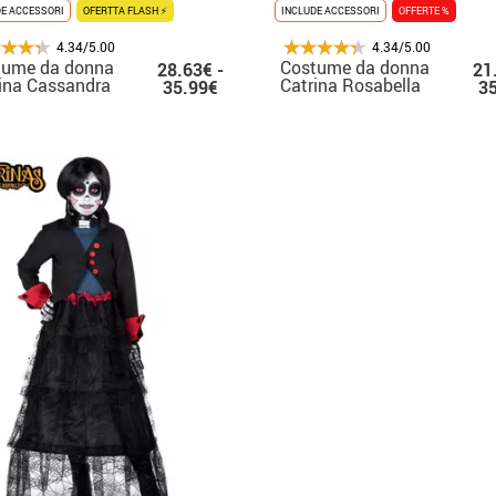
DE ACCESSORI
OFERTTA FLASH ⚡
INCLUDE ACCESSORI
OFFERTE %
4.34/5.00
4.34/5.00
tume da donna
Costume da donna
28.63€ -
21
ina Cassandra
Catrina Rosabella
35.99€
3