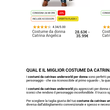
CONSEGNA 24/48 ORE
-20%
CONSEG
INCLUDE ACCESSORI
OFERTTA FLASH ⚡
4.34/5.00
Costume da donna
Cos
28.63€ -
Catrina Angelica
Catr
35.99€
QUAL E IL MIGLIOR COSTUME DA CATR
I
costumi da catrinas underworld per donna
sono perfetti pe
personaggio - che sia riconoscibile al primo sguardo -, la quali
I
costumi da catrinas underworld
piu apprezzati per donna c
iconici che rendono il personaggio inconfondibile. Il trucco 
Per scegliere la taglia giusta del tuo
costume da catrinas u
diversa dall'abbigliamento convenzionale e spesso e necessar