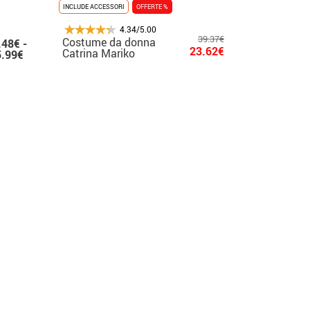
INCLUDE ACCESSORI
OFFERTE %
4.34/5.00
39.37€
Costume da donna
.48€ -
23.62€
Catrina Mariko
5.99€