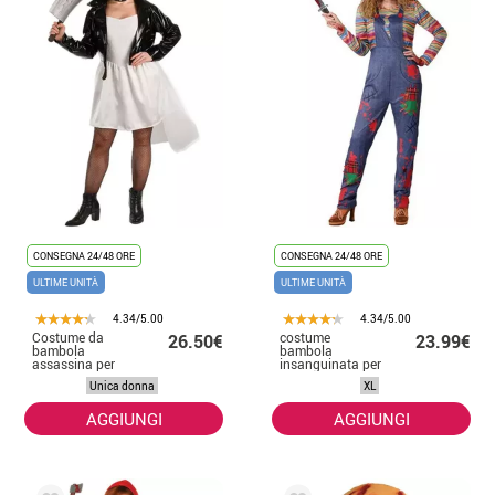
CONSEGNA 24/48 ORE
CONSEGNA 24/48 ORE
ULTIME UNITÀ
ULTIME UNITÀ
4.34/5.00
4.34/5.00
Costume da
costume
26.50€
23.99€
bambola
bambola
assassina per
insanguinata per
donna
le donne
Unica donna
XL
AGGIUNGI
AGGIUNGI