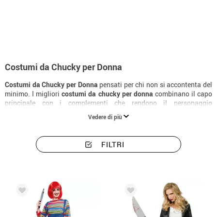
Inizio
Costumi di Halloween
Costumi da Chucky
Costumi donna Chucky
Costumi da Chucky per Donna
Costumi da Chucky per Donna
pensati per chi non si accontenta del
minimo. I migliori
costumi da chucky per donna
combinano il capo
principale con i complementi che rendono il personaggio
riconoscibile all'istante. Scopri tutta la collezione di
costumi da
Vedere di più
chucky
per donna e trova la versione perfetta per il tuo Halloween.
FILTRI