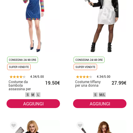
CONSEGNA 24/48 ORE
CONSEGNA 24/48 ORE
SUPER VENDITE
SUPER VENDITE
4.34/5.00
4.34/5.00
Costume da
Costume tiffany
19.50€
27.99€
bambola
per una donna
assassina per
donna
S
M
L
S
M/L
AGGIUNGI
AGGIUNGI