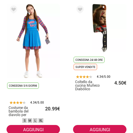
CONSEGNA 24/48 ORE
SUPER VENDITE
4.34/5.00
Coltello da
4.50€
cucina Muñeco
CONSEGNA 5/6 GIORNI
Diabólico
(Bambola
diabolica)
30,3x8,6 cm
4.34/5.00
Costume da
20.99€
bambola del
diavolo per
donna
S
M
L
XL
AGGIUNGI
AGGIUNGI