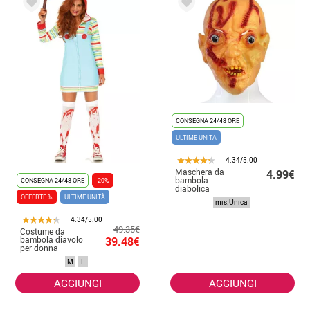
CONSEGNA 24/48 ORE
ULTIME UNITÀ
4.34/5.00
Maschera da
4.99€
bambola
CONSEGNA 24/48 ORE
-20%
diabolica
OFFERTE %
ULTIME UNITÀ
mis.Unica
4.34/5.00
49.35€
Costume da
bambola diavolo
39.48€
per donna
M
L
AGGIUNGI
AGGIUNGI