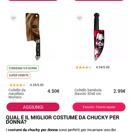
4.34/5.00
CONSEGNA 5/6 GIORNI
SUPER VENDITE
4.34/5.00
Coltello da
Coltello bambola
4.50€
2.99€
macellaio
diavolo 30x8 cm
Muñeco
Diabólico di
30,3x8,6 cm
AGGIUNGI
Esaurito - Fammi sapere
QUAL E IL MIGLIOR COSTUME DA CHUCKY PER
DONNA?
I
costumi da chucky per donna
sono perfetti per incarnare uno dei