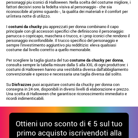
personaggi piu iconici di Halloween. Nella scelta del costume migliore, i
fattori decisivi sono la fedelta visiva al personaggio - che sia
riconoscibile al primo sguardo -, la qualita dei materiali e il comfort per
un'intera notte di utilizzo.
I
costumi da chucky
piu apprezzati per donna combinano il capo
principale con gli accessori specifici che definiscono il personaggio:
parrucca o copricapo, maschera o trucco, e i prop iconici che rendono il
personaggio inconfondibile. Il trucco specifico del personaggio e
sempre l'investimento aggiuntivo piu redditizio: eleva qualsiasi
costume dal livello corretto a quello memorabile.
Per scegliere la taglia giusta del tuo
costume da chucky per donna
,
consulta sempre la tabella misure dalla S alla XXL di ogni produttore: i
costumi di Halloween hanno una vestibilita diversa dall'abbigliamento
convenzionale e spesso e necessaria una taglia diversa dal solito.
Su
Disfrazzes
puoi acquistare costumi da chucky per donna con
consegna in 24 ore, disponibili in diversi livelli di elaborazione e prezzo.
Una scelta di Halloween che garantisce riconoscimento immediato e
ricordi indimenticabili.
Ottieni uno sconto di € 5 sul tuo
primo acquisto iscrivendoti alla