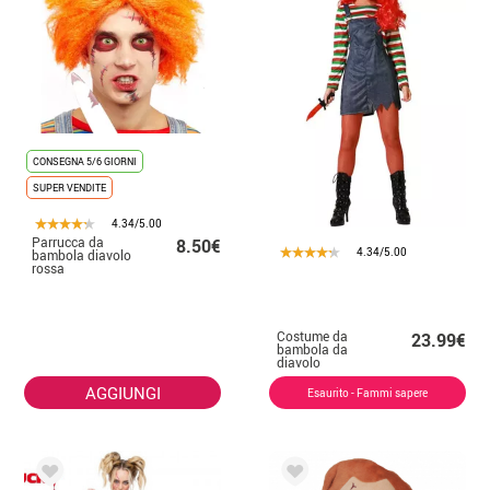
CONSEGNA 5/6 GIORNI
SUPER VENDITE
4.34/5.00
Parrucca da
8.50€
4.34/5.00
bambola diavolo
rossa
Costume da
23.99€
bambola da
diavolo
multicolore per
donna
AGGIUNGI
Esaurito - Fammi sapere