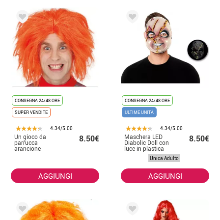
CONSEGNA 24/48 ORE
CONSEGNA 24/48 ORE
SUPER VENDITE
ULTIME UNITÀ
4.34/5.00
4.34/5.00
Un gioco da
Maschera LED
8.50€
8.50€
parrucca
Diabolic Doll con
arancione
luce in plastica
bambino
Unica Adulto
AGGIUNGI
AGGIUNGI