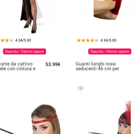
4.34/5.00
4.34/5.00
Esaurito - Fammi sapere
Esaurito - Fammi sapere
ume da cattivo
Guanti lunghi rossi
53.99€
ele con cintura e
seducenti 46 cm per
ti per donna
le donne