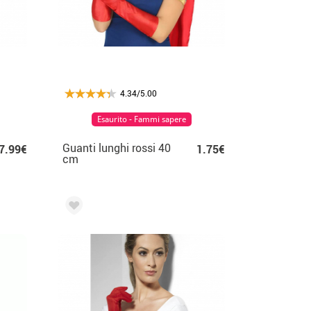
4.34/5.00
Esaurito - Fammi sapere
Guanti lunghi rossi 40
7.99€
1.75€
cm