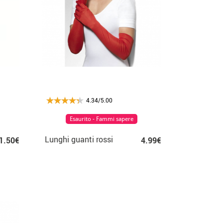
4.34/5.00
Esaurito - Fammi sapere
Lunghi guanti rossi
1.50€
4.99€