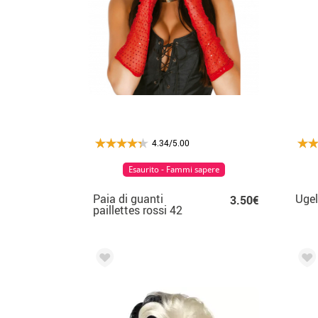
4.34/5.00
Esaurito - Fammi sapere
Paia di guanti
Ugel
3.50€
paillettes rossi 42
cm.