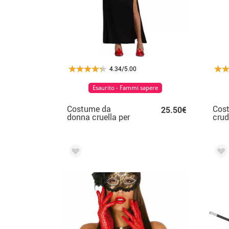
4.34/5.00
Esaurito - Fammi sapere
Costume da
Cost
25.50€
donna cruella per
crud
donna
guan