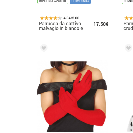
CONSEGNA 24/48 ORE
ULTIME UNITÀ
CONSEG
4.34/5.00
Parrucca da cattivo
Parr
17.50€
malvagio in bianco e
crud
nero