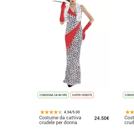
CONSEGNA 24/48 ORE
SUPER VENDITE
CONSEG
4.34/5.00
Costume da cattiva
Cost
24.50€
crudele per donna
crud