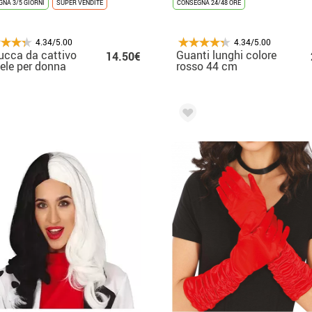
NA 3/5 GIORNI
SUPER VENDITE
CONSEGNA 24/48 ORE
4.34/5.00
4.34/5.00
ucca da cattivo
Guanti lunghi colore
14.50€
ele per donna
rosso 44 cm