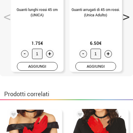
Guanti lunghi rossi 45 cm
Guanti arrugati di 45 cm rossi.
G
(UNICA)
(Unica Adulto)
1.75€
6.50€
-
+
-
+
AGGIUNGI
AGGIUNGI
Prodotti correlati