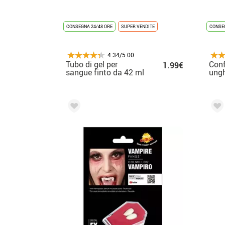
CONSEGNA 24/48 ORE
SUPER VENDITE
CONSEG
4.34/5.00
Tubo di gel per
Conf
1.99€
sangue finto da 42 ml
ungh
con garza
con 
bam