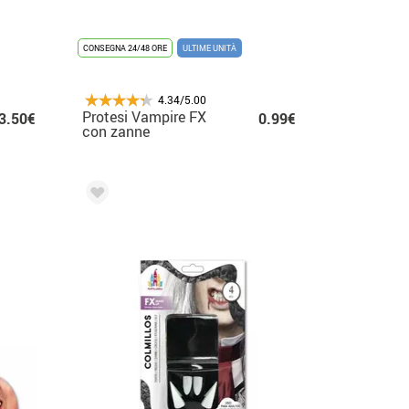
CONSEGNA 24/48 ORE
ULTIME UNITÀ
4.34/5.00
Protesi Vampire FX
3.50€
0.99€
con zanne
insanguinate