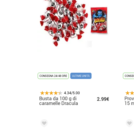
CONSEGNA 24/48 ORE
ULTIME UNITÀ
CONSEG
4.34/5.00
Busta da 100 g di
Prov
2.99€
caramelle Dracula
15 m