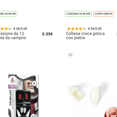
NA 24/48 ORE
CONSEGNA 24/48 ORE
SUPER VENDITE
4.34/5.00
4.34/5.00
ezione da 12
Collana croce gotica
0.99€
ie da vampiro
con pietra
adesivo per
bini