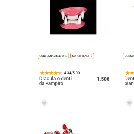
CONSEGNA 24/48 ORE
SUPER VENDITE
CONSEG
4.34/5.00
Dracula o denti
Dent
1.50€
da vampiro
bian
per Halloween