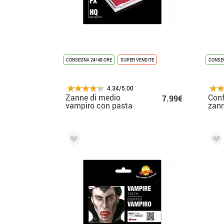
CONSEGNA 24/48 ORE
SUPER VENDITE
CONSEG
4.34/5.00
Zanne di medio
Conf
7.99€
vampiro con pasta
zann
termoplastica
2 ca