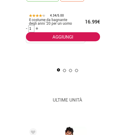
4.34/5.00
Il costume da bagnante
.50€
16.99€
CONSEGNA 2
degli anni '20 per un uomo
-
+
AGGIUNGI
La Masca
uomo
-
+
ULTIME UNITÀ