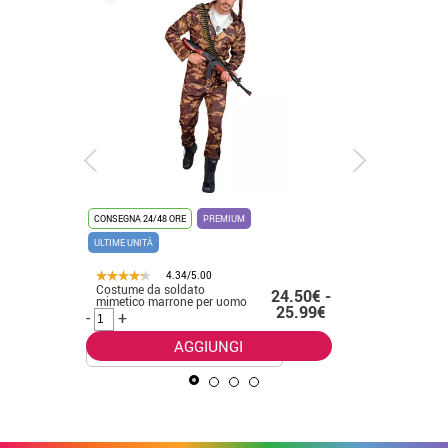
CONSEGNA 24/48 ORE
PREMIUM
CONSEGNA 2
ULTIME UNITÀ
4.34/5.00
Costume da soldato
Costume 
.50€
24.50€ -
mimetico marrone per uomo
uomo
25.99€
-
+
-
+
AGGIUNGI