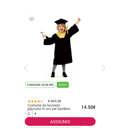
CONSEGNA 24/48 ORE
NUOVO
CONSEGNA 2
4.34/5.00
Costume da laureato
Costume 
.50€
14.50€
placcato in oro per bambini
bianco p
-
+
-
+
AGGIUNGI