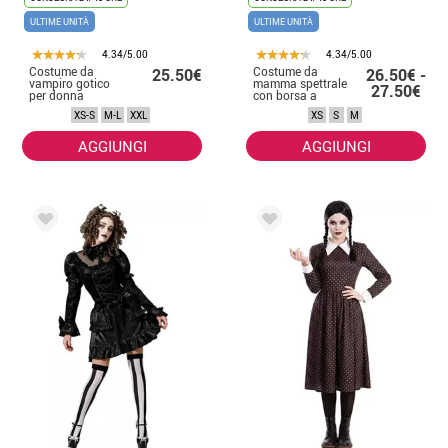
ULTIME UNITÀ
ULTIME UNITÀ
4.34/5.00
4.34/5.00
Costume da
Costume da
25.50€
26.50€ -
vampiro gotico
mamma spettrale
27.50€
per donna
con borsa a
forma di teschio
XS-S
M-L
XXL
XS
S
M
per donna
AGGIUNGI
AGGIUNGI