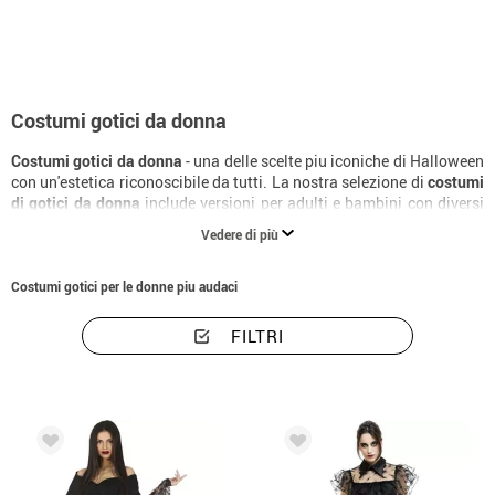
Costumi gotici da donna
Costumi gotici da donna
- una delle scelte piu iconiche di Halloween
con un'estetica riconoscibile da tutti. La nostra selezione di
costumi
di gotici da donna
include versioni per adulti e bambini con diversi
livelli di elaborazione. Con il
costume di gotici da donna
giusto e i
Vedere di più
complementi adatti, la trasformazione e totale. Consegna in 24 ore.
Costumi gotici per le donne piu audaci
FILTRI