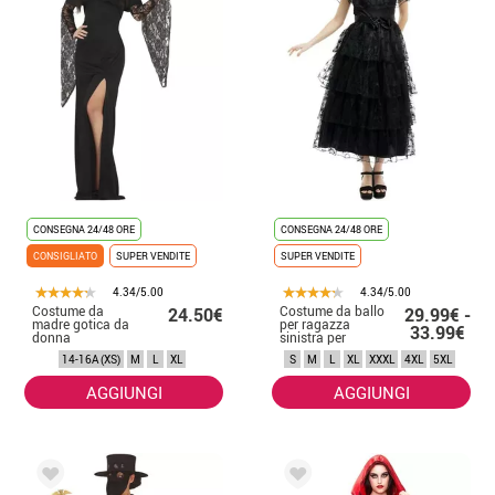
CONSEGNA 24/48 ORE
CONSEGNA 24/48 ORE
CONSIGLIATO
SUPER VENDITE
SUPER VENDITE
4.34/5.00
4.34/5.00
Costume da
Costume da ballo
24.50€
29.99€ -
madre gotica da
per ragazza
33.99€
donna
sinistra per
donna
14-16A (XS)
M
L
XL
S
M
L
XL
XXXL
4XL
5XL
AGGIUNGI
AGGIUNGI