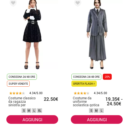
CONSEGNA 24/48 ORE
CONSEGNA 24/48 ORE
-20%
SUPER VENDITE
OFERTTA FLASH ⚡
4.34/5.00
4.34/5.00
Costume classico
Costume da
22.50€
19.35€ -
da ragazza
uniforme
24.50€
sinistra per
scolastica gotica
donna
a righe da donna
S
M
L
XL
S
M
L
AGGIUNGI
AGGIUNGI