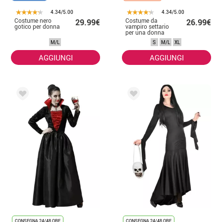
4.34/5.00
4.34/5.00
Costume nero
Costume da
29.99€
26.99€
gotico per donna
vampiro settario
per una donna
M/L
S
M/L
XL
AGGIUNGI
AGGIUNGI
CONSEGNA 24/48 ORE
CONSEGNA 24/48 ORE