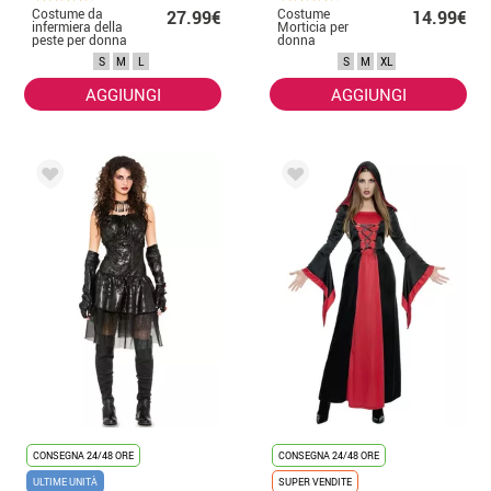
Costume da
Costume
27.99€
14.99€
infermiera della
Morticia per
peste per donna
donna
S
M
L
S
M
XL
AGGIUNGI
AGGIUNGI
CONSEGNA 24/48 ORE
CONSEGNA 24/48 ORE
ULTIME UNITÀ
SUPER VENDITE