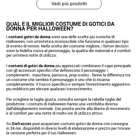
Vedi piú prodotti
QUAL E IL MIGLIOR COSTUME DI GOTICI DA
DONNA PER HALLOWEEN?
I
costumi gotici da donna
sono una delle scelte piu iconiche di
Halloween, con un'estetica riconoscibile che funziona in qualsiasi tipo
di evento di terrore. Nella scelta del costume migliore, i fattori decisivi
sono la fedelta visiva al personaggio, la qualita dei materiali e il comfort
per un'intera notte di utilizzo.
I
costumi di gotici da donna
piu apprezzati combinano il capo principale
con gli accessori specifici che definiscono il personaggio: i
complementi - maschera, parrucca, prop iconici - fanno la differenza tra
un costume che sembra il personaggio e uno che lo incarna
completamente. Il trucco specifico e sempre l'investimento aggiuntivo
piu redditizio per elevare qualsiasi travestimento.
Per scegliere la taglia giusta, consulta sempre la tabella taglie del
produttore: i costumi di Halloween hanno una vestibilita diversa
dall'abbigliamento normale. Dai priorita anche alla liberta di movimento
e al comfort per una notte di molte ore di utilizzo attivo.
Su
Disfrazzes
puoi acquistare costumi gotici da donna con consegna
in 24 ore, disponibili in diversi livelli di elaborazione e prezzo per trovare
la versione perfetta per il tuo Halloween.