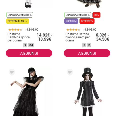
CONSEGNA 24/48 ORE
CONSEGNA 24/48 ORE
-85%
OFERTTA FLASH ⚡
PREMIUM
OFFERTE %
4.34/5.00
4.34/5.00
Costume
Costume Catrina
14.92€ -
6.32€ -
Bambina gotica
bianco e nero per
18.99€
34.50€
per donna
donna
S
M/L
S
M
AGGIUNGI
AGGIUNGI