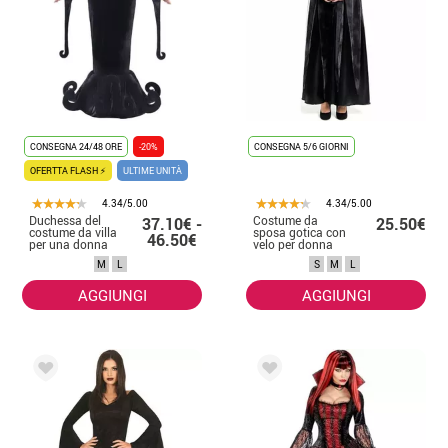
CONSEGNA 24/48 ORE
-20%
CONSEGNA 5/6 GIORNI
OFERTTA FLASH ⚡
ULTIME UNITÀ
4.34/5.00
4.34/5.00
Duchessa del
Costume da
37.10€ -
25.50€
costume da villa
sposa gotica con
46.50€
per una donna
velo per donna
M
L
S
M
L
AGGIUNGI
AGGIUNGI