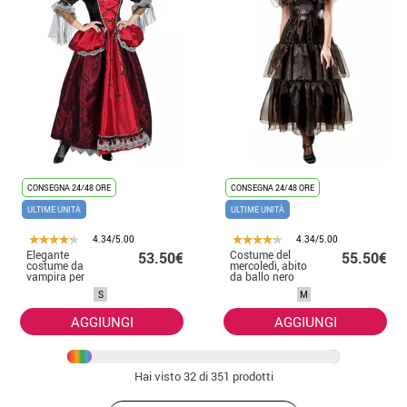
CONSEGNA 24/48 ORE
CONSEGNA 24/48 ORE
ULTIME UNITÀ
ULTIME UNITÀ
4.34/5.00
4.34/5.00
Elegante
Costume del
53.50€
55.50€
costume da
mercoledì, abito
vampira per
da ballo nero
donna
deluxe per donna
S
M
AGGIUNGI
AGGIUNGI
Hai visto
32
di 351 prodotti