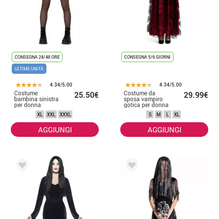
CONSEGNA 24/48 ORE
CONSEGNA 5/6 GIORNI
ULTIME UNITÀ
4.34/5.00
4.34/5.00
Costume
Costume da
25.50€
29.99€
bambina sinistra
sposa vampiro
per donna
gotica per donna
XL
XXL
XXXL
S
M
L
XL
AGGIUNGI
AGGIUNGI