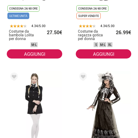
CONSEGNA 24/48 ORE
CONSEGNA 24/48 ORE
ULTIME UNITÀ
SUPER VENDITE
4.34/5.00
4.34/5.00
Costume da
Costume da
27.50€
26.99€
bambola Lolita
ragazza gotica
per donna
per donna
M-L
S
M-L
XL
AGGIUNGI
AGGIUNGI