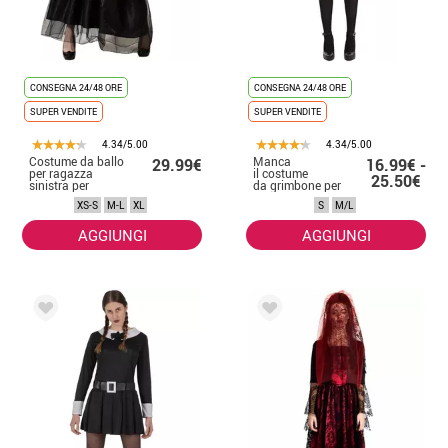
CONSEGNA 24/48 ORE
CONSEGNA 24/48 ORE
SUPER VENDITE
SUPER VENDITE
4.34/5.00
4.34/5.00
Costume da ballo
Manca
29.99€
16.99€ -
per ragazza
il costume
25.50€
sinistra per
da grimbone per
donna
una donna
XS-S
M-L
XL
S
M/L
AGGIUNGI
AGGIUNGI