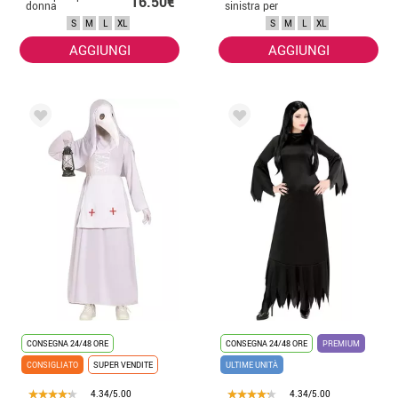
16.50€
donna
sinistra per
donna
S
M
L
XL
S
M
L
XL
AGGIUNGI
AGGIUNGI
CONSEGNA 24/48 ORE
CONSEGNA 24/48 ORE
PREMIUM
CONSIGLIATO
SUPER VENDITE
ULTIME UNITÀ
4.34/5.00
4.34/5.00