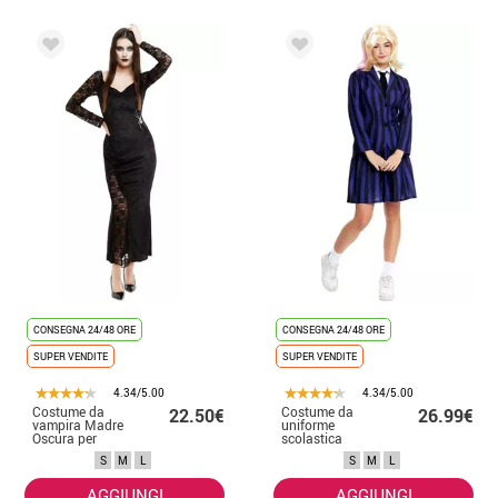
CONSEGNA 24/48 ORE
CONSEGNA 24/48 ORE
SUPER VENDITE
SUPER VENDITE
4.34/5.00
4.34/5.00
Costume da
Costume da
22.50€
26.99€
vampira Madre
uniforme
Oscura per
scolastica
donna
spaventoso per
S
M
L
S
M
L
donna
AGGIUNGI
AGGIUNGI