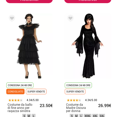
CONSEGNA 24/48 ORE
CONSEGNA 24/48 ORE
CONSIGLIATO
SUPER VENDITE
SUPER VENDITE
4.34/5.00
4.34/5.00
Costume da ballo
Costume da
23.50€
26.99€
di fine anno per
Madre Oscura
ragazza sinistra
per donna
per donna
S
M
L
S
M
L
XXXL
4XL
5XL