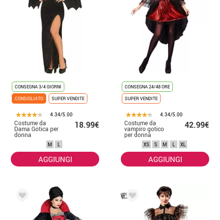
CONSEGNA 3/4 GIORNI
CONSEGNA 24/48 ORE
CONSIGLIATO
SUPER VENDITE
SUPER VENDITE
4.34/5.00
4.34/5.00
Costume da
Costume da
18.99€
42.99€
Dama Gotica per
vampiro gotico
donna
per donna
M
L
XS
S
M
L
XL
AGGIUNGI
AGGIUNGI