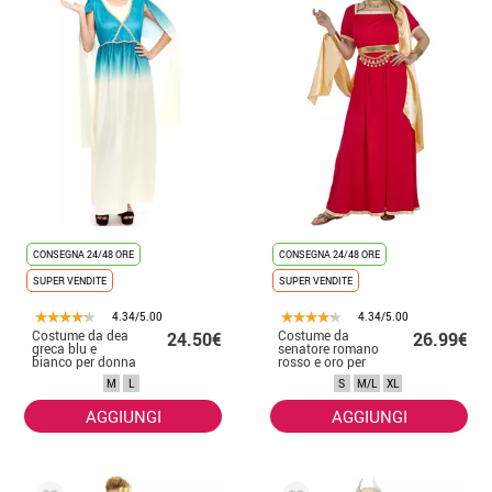
CONSEGNA 24/48 ORE
CONSEGNA 24/48 ORE
SUPER VENDITE
SUPER VENDITE
4.34/5.00
4.34/5.00
Costume da dea
Costume da
24.50€
26.99€
greca blu e
senatore romano
bianco per donna
rosso e oro per
donna
M
L
S
M/L
XL
AGGIUNGI
AGGIUNGI