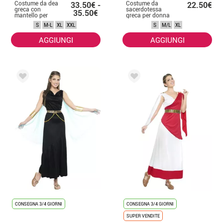
Costume da dea
Costume da
33.50€ -
22.50€
greca con
sacerdotessa
35.50€
mantello per
greca per donna
donna
S
M-L
XL
XXL
S
M/L
XL
AGGIUNGI
AGGIUNGI
CONSEGNA 3/4 GIORNI
CONSEGNA 3/4 GIORNI
SUPER VENDITE