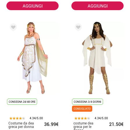
AGGIUNGI
AGGIUNGI
CONSEGNA 24/48 ORE
CONSEGNA 3/4 GIORNI
CONSIGLIATO
4.34/5.00
4.34/5.00
Costume da dea
costume dea
36.99€
21.50€
greca per donna
greca per le
donne