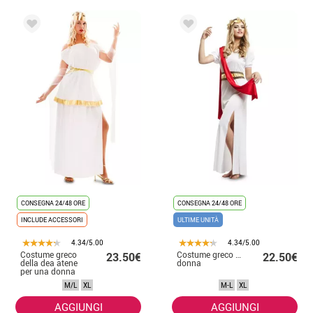
CONSEGNA 24/48 ORE
CONSEGNA 24/48 ORE
INCLUDE ACCESSORI
ULTIME UNITÀ
4.34/5.00
4.34/5.00
Costume greco
Costume greco agripina per
23.50€
22.50€
della dea atene
donna
per una donna
M/L
XL
M-L
XL
AGGIUNGI
AGGIUNGI