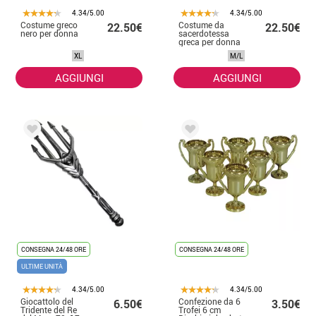
4.34/5.00
4.34/5.00
Costume greco
Costume da
22.50€
22.50€
nero per donna
sacerdotessa
greca per donna
XL
M/L
AGGIUNGI
AGGIUNGI
CONSEGNA 24/48 ORE
CONSEGNA 24/48 ORE
ULTIME UNITÀ
4.34/5.00
4.34/5.00
Giocattolo del
Confezione da 6
6.50€
3.50€
Tridente del Re
Trofei 6 cm