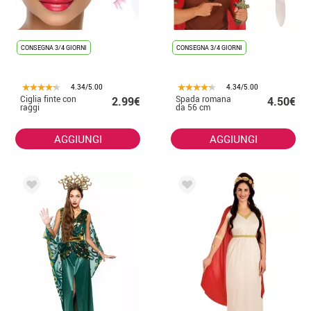
CONSEGNA 3/4 GIORNI
CONSEGNA 3/4 GIORNI
4.34/5.00
4.34/5.00
Ciglia finte con
Spada romana
2.99€
4.50€
raggi
da 56 cm
AGGIUNGI
AGGIUNGI