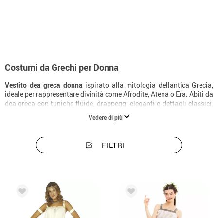
Inizio
Costumi
Vestito Dea Greca per Donna
Costumi da Grechi per Donna
Vestito dea greca donna
ispirato alla mitologia dellantica Grecia,
ideale per rappresentare divinità come Afrodite, Atena o Era. Abiti da
dea greca con tuniche fluide, drappeggi eleganti e dettagli classici,
perfetti per Carnevale, feste a tema ed eventi storici. Il costume può
Vedere di più
essere arricchito anche in stile fai da te con corone dalloro, cinture
dorate e accessori mitologici.
FILTRI