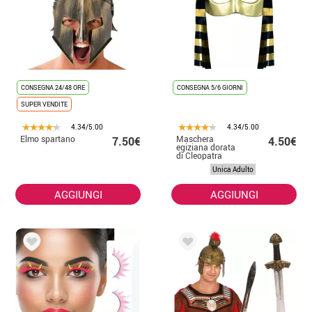
CONSEGNA 24/48 ORE
CONSEGNA 5/6 GIORNI
SUPER VENDITE
4.34/5.00
4.34/5.00
Elmo spartano
Maschera
7.50€
4.50€
egiziana dorata
di Cleopatra
Unica Adulto
AGGIUNGI
AGGIUNGI