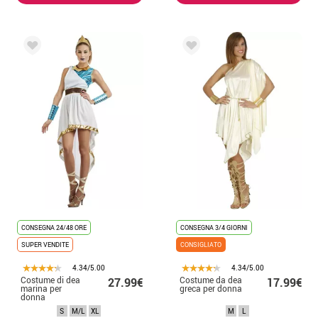
CONSEGNA 24/48 ORE
CONSEGNA 3/4 GIORNI
SUPER VENDITE
CONSIGLIATO
4.34/5.00
4.34/5.00
Costume di dea
Costume da dea
27.99€
17.99€
marina per
greca per donna
donna
S
M/L
XL
M
L