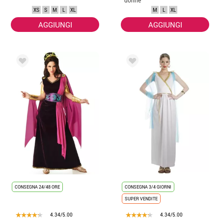
XS
S
M
L
XL
M
L
XL
AGGIUNGI
AGGIUNGI
CONSEGNA 24/48 ORE
CONSEGNA 3/4 GIORNI
SUPER VENDITE
4.34/5.00
4.34/5.00