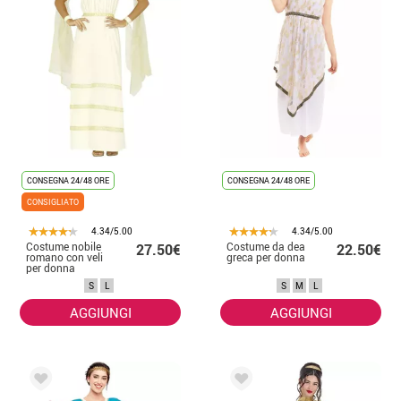
CONSEGNA 24/48 ORE
CONSEGNA 24/48 ORE
CONSIGLIATO
4.34/5.00
4.34/5.00
Costume nobile
Costume da dea
27.50€
22.50€
romano con veli
greca per donna
per donna
S
L
S
M
L
AGGIUNGI
AGGIUNGI