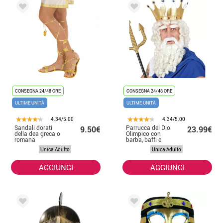
CONSEGNA 24/48 ORE
CONSEGNA 24/48 ORE
ULTIME UNITÀ
ULTIME UNITÀ
4.34/5.00
4.34/5.00
Sandali dorati
Parrucca del Dio
9.50€
23.99€
della dea greca o
Olimpico con
romana
barba, baffi e
sopracciglia da
Unica Adulto
Unica Adulto
adulto
AGGIUNGI
AGGIUNGI