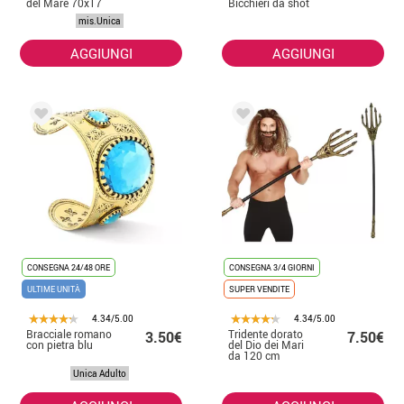
del Mare 70x17
Bicchieri da shot
cm
medievali
mis.Unica
AGGIUNGI
AGGIUNGI
CONSEGNA 24/48 ORE
CONSEGNA 3/4 GIORNI
ULTIME UNITÀ
SUPER VENDITE
4.34/5.00
4.34/5.00
Bracciale romano
Tridente dorato
3.50€
7.50€
con pietra blu
del Dio dei Mari
da 120 cm
Unica Adulto