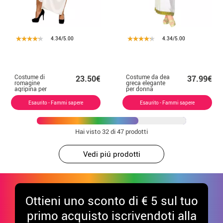
4.34/5.00
4.34/5.00
Costume di
Costume da dea
23.50€
37.99€
romagine
greca elegante
agripina per
per donna
donna
Esaurito - Fammi sapere
Esaurito - Fammi sapere
Hai visto
32
di 47 prodotti
Vedi piú prodotti
Ottieni uno sconto di € 5 sul tuo
primo acquisto iscrivendoti alla