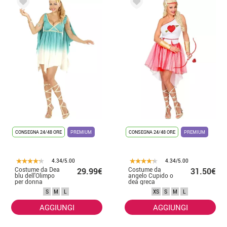
CONSEGNA 24/48 ORE
PREMIUM
CONSEGNA 24/48 ORE
PREMIUM
4.34/5.00
4.34/5.00
Costume da Dea
Costume da
29.99€
31.50€
blu dell'Olimpo
angelo Cupido o
per donna
dea greca
Afrodite per
S
M
L
XS
S
M
L
donna
AGGIUNGI
AGGIUNGI