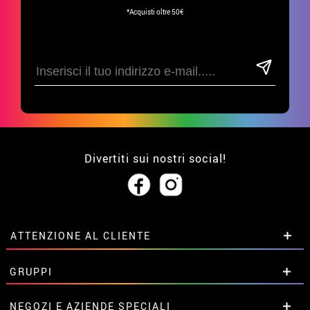
*Acquisti oltre 50€
Divertiti sui nostri social!
ATTENZIONE AL CLIENTE
• Su di noi
GRUPPI
• Condizioni di vendita
• Avviso legale
privacy
Sconti speciali per gruppi.
NEGOZI E AZIENDE SPECIALI