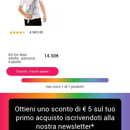
4.34/5.00
Kit He- Man
14.50€
adulto : parrucca
e spada
gonfiabile
Esaurito - Fammi sapere
Hai visto
1
di 1 prodotti
Ottieni uno sconto di € 5 sul tuo
primo acquisto iscrivendoti alla
nostra newsletter*