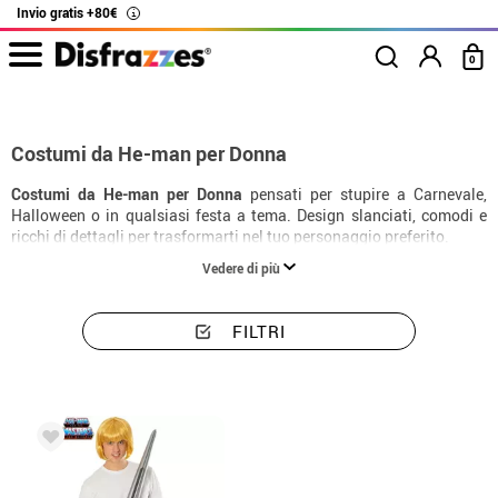
Invio gratis +80€
i
0
Inizio
Costumi
Costumi donna He-Man
Costumi da He-man per Donna
Costumi da He-man per Donna
pensati per stupire a Carnevale,
Halloween o in qualsiasi festa a tema. Design slanciati, comodi e
ricchi di dettagli per trasformarti nel tuo personaggio preferito.
Vedere di più
FILTRI