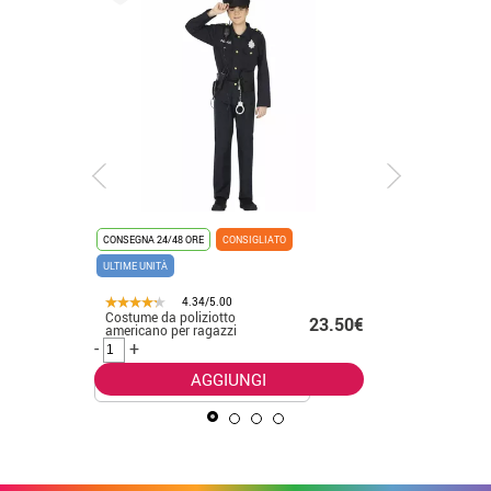
CONSEGNA 24/48 ORE
CONSIGLIATO
CONSEGNA 2
ULTIME UNITÀ
4.34/5.00
Costume da poliziotto
Costume 
58€ -
23.50€
americano per ragazzi
cappucci
.50€
e bambin
-
+
-
+
AGGIUNGI