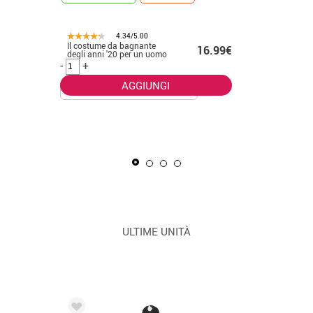
4.34/5.00
Il costume da bagnante
.50€
16.99€
CONSEGNA 2
degli anni '20 per un uomo
-
+
AGGIUNGI
La Masca
uomo
-
+
ULTIME UNITÀ