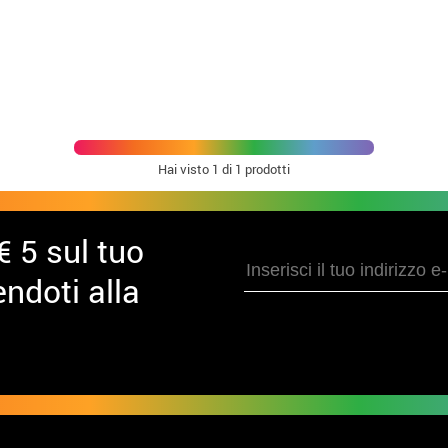
Hai visto
1
di 1 prodotti
€ 5 sul tuo
ndoti alla