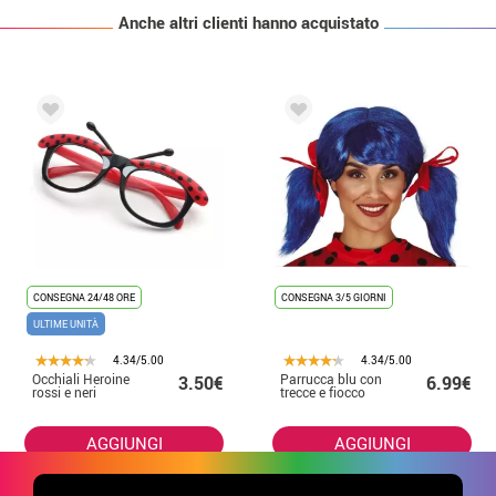
Anche altri clienti hanno acquistato
CONSEGNA 24/48 ORE
CONSEGNA 3/5 GIORNI
ULTIME UNITÀ
4.34/5.00
4.34/5.00
Occhiali Heroine
Parrucca blu con
3.50€
6.99€
rossi e neri
trecce e fiocco
AGGIUNGI
AGGIUNGI