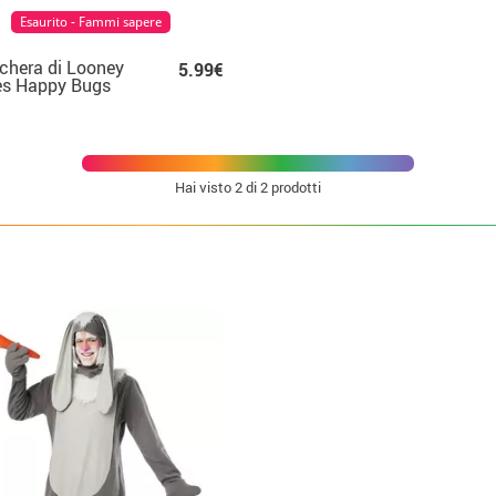
Esaurito - Fammi sapere
hera di Looney
5.99€
es Happy Bugs
ny
Hai visto
2
di 2 prodotti