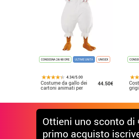
CONSEGNA 24/48 ORE
ULTIME UNITÀ
UNISEX
CONSEG
4.34/5.00
Costume da gallo dei
Cost
44.50€
cartoni animati per
grig
uomo
lung
Ottieni uno sconto di 
primo acquisto iscrive