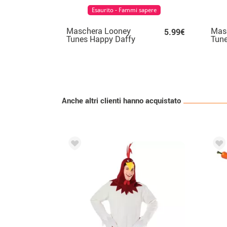
Esaurito - Fammi sapere
Maschera Looney
Masc
5.99€
Tunes Happy Daffy
Tun
Duck
Bun
Anche altri clienti hanno acquistato