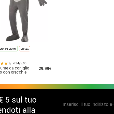
NA 3/5 GIORNI
UNISEX
4.34/5.00
ume da coniglio
29.99€
io con orecchie
he per uomo
€ 5 sul tuo
ndoti alla