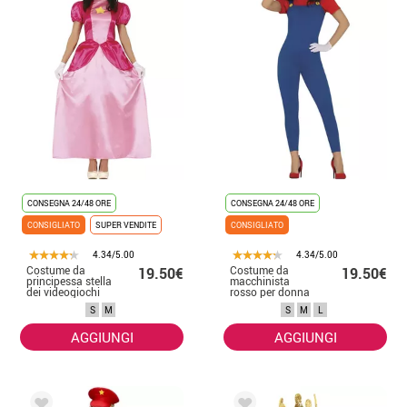
CONSEGNA 24/48 ORE
CONSEGNA 24/48 ORE
CONSIGLIATO
SUPER VENDITE
CONSIGLIATO
4.34/5.00
4.34/5.00
Costume da
Costume da
19.50€
19.50€
principessa stella
macchinista
dei videogiochi
rosso per donna
per donna
S
M
S
M
L
AGGIUNGI
AGGIUNGI