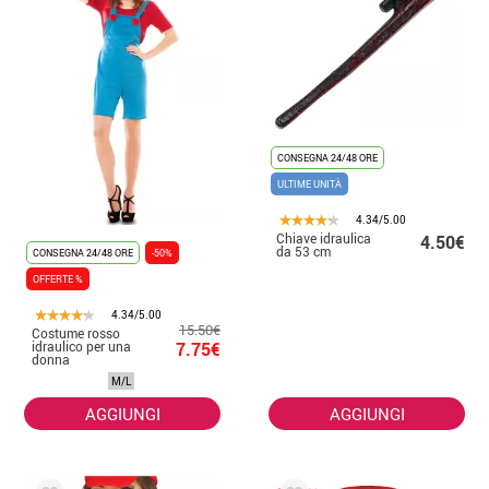
CONSEGNA 24/48 ORE
ULTIME UNITÀ
4.34/5.00
Chiave idraulica
4.50€
da 53 cm
CONSEGNA 24/48 ORE
-50%
OFFERTE %
4.34/5.00
15.50€
Costume rosso
idraulico per una
7.75€
donna
M/L
AGGIUNGI
AGGIUNGI