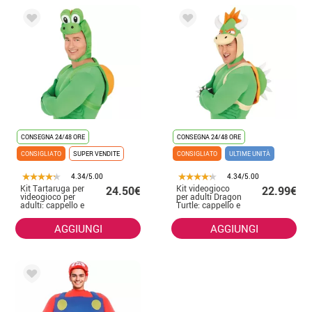
CONSEGNA 24/48 ORE
CONSEGNA 24/48 ORE
CONSIGLIATO
SUPER VENDITE
CONSIGLIATO
ULTIME UNITÀ
4.34/5.00
4.34/5.00
Kit Tartaruga per
Kit videogioco
24.50€
22.99€
videogioco per
per adulti Dragon
adulti: cappello e
Turtle: cappello e
zaino
zaino
AGGIUNGI
AGGIUNGI