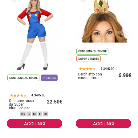
CONSEGNA 24/48 ORE
SUPER VENDITE
4.34/5.00
Cerchietto con
6.99€
corona d'oro
CONSEGNA 24/48 ORE
PREMIUM
4.34/5.00
Costume rosso
22.50€
da Super
Idraulico per
donna
XS
S
M
L
XL
AGGIUNGI
AGGIUNGI