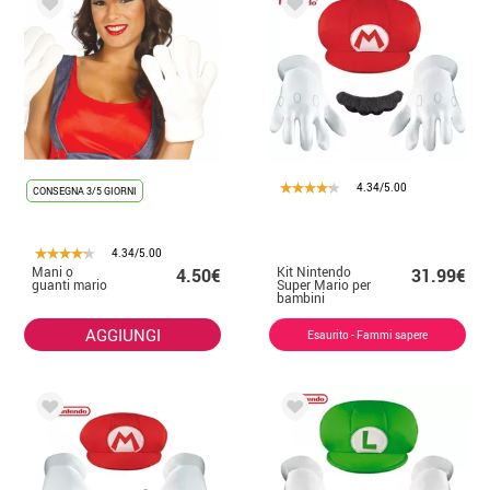
4.34/5.00
CONSEGNA 3/5 GIORNI
4.34/5.00
Mani o
Kit Nintendo
4.50€
31.99€
guanti mario
Super Mario per
bambini
AGGIUNGI
Esaurito - Fammi sapere