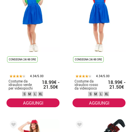
CONSEGNA 24/48 ORE
CONSEGNA 24/48 ORE
4.34/5.00
4.34/5.00
Costume da
Costume da
18.99€ -
18.99€ -
idraulico verde
idraulico rosso
21.50€
21.50€
per videogiochi
da videogioco
da donna
per donna
S
M
L
XL
S
M
L
XL
AGGIUNGI
AGGIUNGI