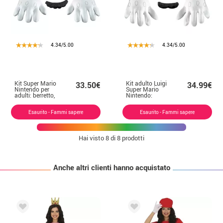
4.34/5.00
4.34/5.00
Kit Super Mario
Kit adulto Luigi
33.50€
34.99€
Nintendo per
Super Mario
adulti: berretto,
Nintendo:
guanti e baffi
berretto, guanti e
baffi
Esaurito - Fammi sapere
Esaurito - Fammi sapere
Hai visto
8
di 8 prodotti
Anche altri clienti hanno acquistato