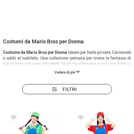
Inizio
Costumi
Costumi donna Mario Bros
Costumi da Mario Bros per Donna
Costume da Mario Bros per Donna
ideale per feste private, Carnevale
o addii al nubilato. Una collezione pensata per vivere la fantasia di
mario bros con capi resistenti, facili da indossare e con una finitura
molto slanciante.
Vedere di più
FILTRI