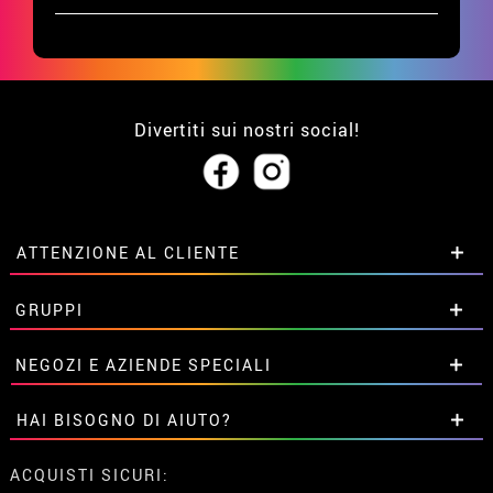
Divertiti sui nostri social!
ATTENZIONE AL CLIENTE
• Su di noi
GRUPPI
• Condizioni di vendita
• Avviso legale
privacy
Sconti speciali per gruppi.
NEGOZI E AZIENDE SPECIALI
• Attenzione al cliente
Contattaci qui
• Utilizzo dei cookies
Sconti speciali per gruppi.
HAI BISOGNO DI AIUTO?
•
Impostazioni dei cookie
Contattaci qui
Non ho ancora fatto l'ordine
ACQUISTI SICURI: