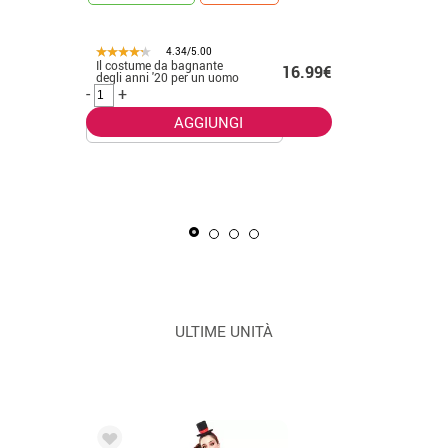
4.34/5.00
Il costume da bagnante
.50€
16.99€
CONSEGNA 2
degli anni '20 per un uomo
-
+
AGGIUNGI
La Masca
uomo
-
+
ULTIME UNITÀ