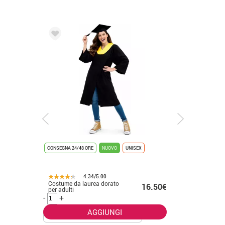
CONSEGNA 24/48 ORE
NUOVO
UNISEX
CONSEGNA 2
4.34/5.00
Costume da laurea dorato
Costume 
.50€
16.50€
per adulti
placcato 
-
+
-
+
AGGIUNGI