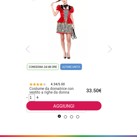
CONSEGNA 24/48 ORE
ULTIME UNITÀ
CONSEGNA 2
4.34/5.00
Costume da domatrice con
Costume 
.50€
33.50€
vestito a righe da donna
America 
uomo
-
+
-
+
AGGIUNGI